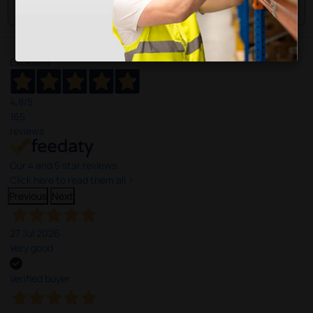
Envie a sua questão
Excellent
4,8
/5
165
reviews
Our 4 and 5 star reviews.
Click here to read them all >
Previous
Next
27 Jul 2026
Very good
Verified buyer