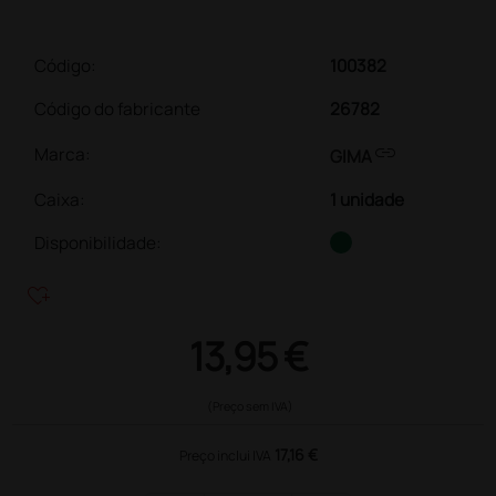
Código:
100382
Código do fabricante
26782
link
Marca:
GIMA
Caixa
:
1 unidade
Disponibilidade:
heart_plus
13,95 €
(Preço sem IVA)
17,16 €
Preço inclui IVA