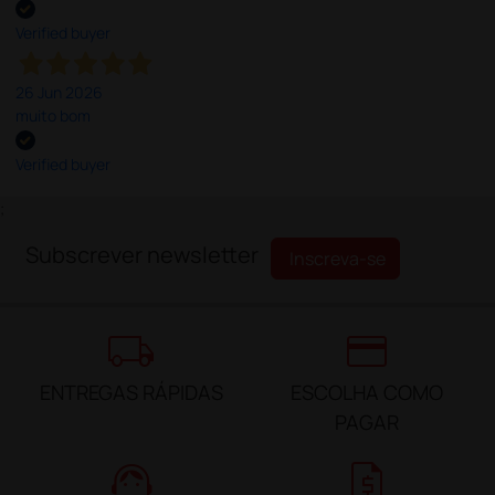
Verified buyer
26 Jun 2026
muito bom
Verified buyer
;
Subscrever newsletter
Inscreva-se
local_shipping
credit_card
ENTREGAS RÁPIDAS
ESCOLHA COMO
PAGAR
support_agent
request_quote