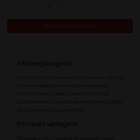
add
remove
ADICIONAR AO CARRINHO
Informações gerais
Pinça auricular Hartmann em aço inoxidável, utilizada
para a manipulação e a extração de pequenos
corpos estranhos, resíduos e detritos no canal
auditivo externo, com ponta de dimensões reduzidas
para acesso em espaços restritos.
Principais vantagens
Fabricada em aço inoxidável de qualidade médica,