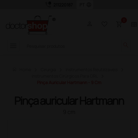
call_quality
language
211220187
0
person
favorite_border
shopping_cart
two_pager
menu
search
home
Home
Cirurgia
Instrumentos Reutilizáveis
Instrumentos Cirúrgicos Para ORL
Pinça Auricular Hartmann - 9 Cm
Pinça auricular Hartmann
9 cm