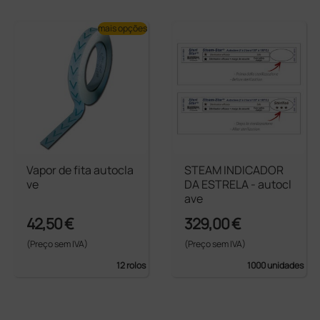
mais opções
Vapor de fita autocla
STEAM INDICADOR
ve
DA ESTRELA - autocl
ave
42,50 €
329,00 €
(Preço sem IVA)
(Preço sem IVA)
12 rolos
1000 unidades