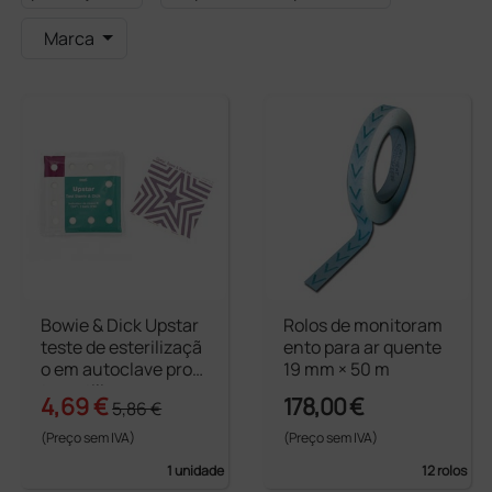
Marca
Bowie & Dick Upstar
Rolos de monitoram
teste de esterilizaçã
ento para ar quente
o em autoclave pron
19 mm × 50 m
to a utilizar
4,69 €
178,00 €
5,86 €
(Preço sem IVA)
(Preço sem IVA)
1 unidade
12 rolos