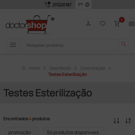
call_quality
language
211220187
0
person
favorite_border
shopping_cart
two_page
menu
search
home
Home
Desinfeção
Esterilização
Testes Esterilização
Testes Esterilização
Encontrados
4
produtos
promoção
Só produtos disponíveis