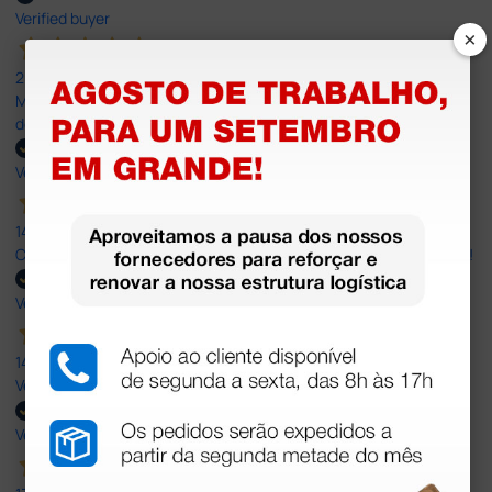
Verified buyer
×
20 Jul 2026
Minha experiência foi super positiva. Bom atendimento e recebi
dentro do prazo. Obrigada.
Verified buyer
14 Jul 2026
Correct and timely delivery. Large offer of products. Good service!
Verified buyer
14 Jul 2026
Very Good!
Verified buyer