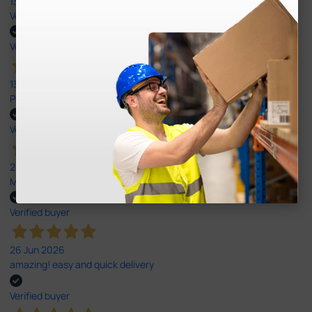
13 Jul 2026
Very good
Verified buyer
13 Jul 2026
Perfeito ,fácil de encomendar e envio rápido
Verified buyer
26 Jun 2026
Muito boa.
Verified buyer
26 Jun 2026
amazing! easy and quick delivery
Verified buyer