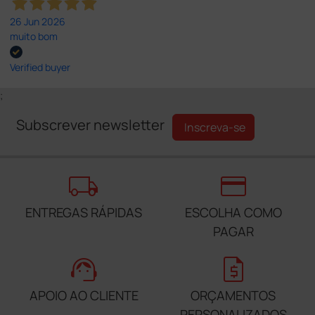
26 Jun 2026
muito bom
Verified buyer
;
Subscrever newsletter
Inscreva-se
local_shipping
credit_card
ENTREGAS RÁPIDAS
ESCOLHA COMO
PAGAR
support_agent
request_quote
APOIO AO CLIENTE
ORÇAMENTOS
PERSONALIZADOS