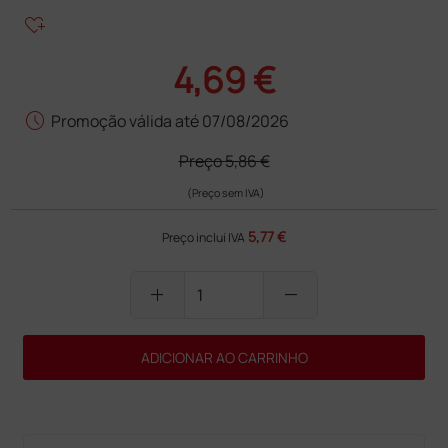
heart_plus
4,69 €
schedule
Promoção válida até 07/08/2026
Preço
5,86 €
(Preço sem IVA)
5,77 €
Preço inclui IVA
add
remove
ADICIONAR AO CARRINHO