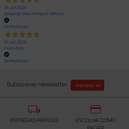
26 Jun 2026
amazing! easy and quick delivery
Verified buyer
26 Jun 2026
muito bom
Verified buyer
;
Subscrever newsletter
Inscreva-se
local_shipping
credit_card
ENTREGAS RÁPIDAS
ESCOLHA COMO
PAGAR