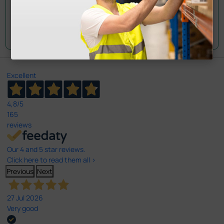
Envie a sua questão
Excellent
4,8
/5
165
reviews
Our 4 and 5 star reviews.
Click here to read them all >
Previous
Next
27 Jul 2026
Very good