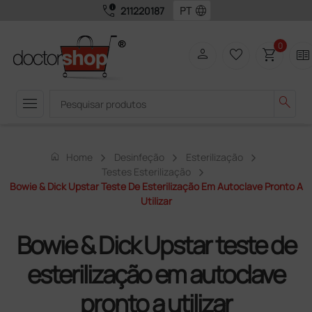
call_quality
language
211220187
0
person
favorite_border
shopping_cart
two_pager
menu
search
home
Home
Desinfeção
Esterilização
Testes Esterilização
Bowie & Dick Upstar Teste De Esterilização Em Autoclave Pronto A
Utilizar
Bowie & Dick Upstar teste de
esterilização em autoclave
pronto a utilizar