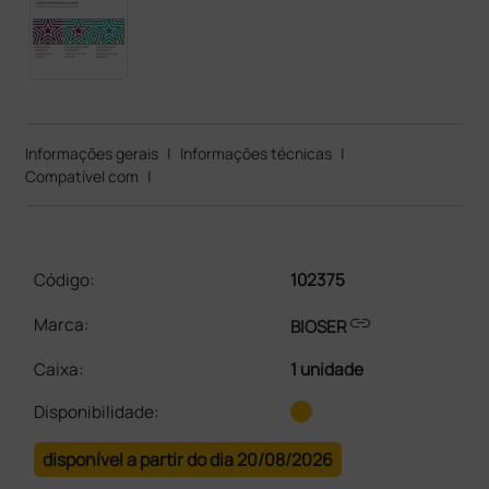
Informações gerais
|
Informações técnicas
|
Compatível com
|
Código:
102375
link
Marca:
BIOSER
Caixa
:
1 unidade
Disponibilidade:
disponível a partir do dia 20/08/2026