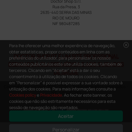
Doctor Shop S.r.l.
Rua da Presa, 3
2635-440 SERRA DAS MINAS
RIO DE MOURO
NIF 980487285
cancel
Para lhe oferecer uma melhor experiência de navegação,
obter estatísticas, propor conteúdos em linha com as
DOCTOR SHOP.PT É UM SITE PROFISSIONAL
preferências do utilizador, para personalizar os nossos
DEDICADO À CLASSE MÉDICA E AOS CUIDADOS
conteúdos publicitários este site utiliza cookies, também de
terceiros. Clicando em "Aceitar" está a dar o seu
DE SAÚDE
consentimento à utilização de todos os cookies. Clicando
em "Personalizar" é possível expressar a sua vontade sobre à
Copyright DoctorShop 2005-2026 - Todos os direitos reservados -
utilização dos cookies. Para mais informações consulte a
NIF: 980487285
Cookies policy
e
Privacidade
. Ao fechar este banner, os
cookies que não são estritamente necessários para esta
sessão de navegação são rejeitados.
Aceitar
0
This site is protected by reCAPTCHA and the Google
Privacy Policy
and
Personalizar