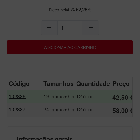
52,28 €
Preço inclui IVA
add
remove
ADICIONAR AO CARRINHO
Código
Tamanhos
Quantidade
Preço
102836
19 mm x 50 m
12 rolos
42,50 €
102837
24 mm x 50 m
12 rolos
58,00 €
Informações gerais