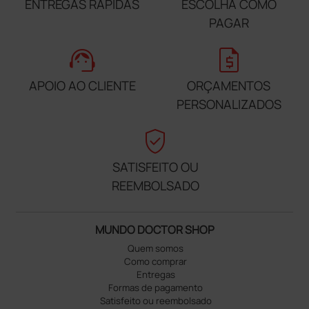
ENTREGAS RÁPIDAS
ESCOLHA COMO
PAGAR
support_agent
request_quote
APOIO AO CLIENTE
ORÇAMENTOS
PERSONALIZADOS
verified_user
SATISFEITO OU
REEMBOLSADO
MUNDO DOCTOR SHOP
Quem somos
Como comprar
Entregas
Formas de pagamento
Satisfeito ou reembolsado