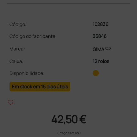
Código:
102836
Código do fabricante
35846
link
Marca:
GIMA
Caixa
:
12 rolos
Disponibilidade:
Em stock em 15 dias úteis
heart_plus
42,50 €
(Preço sem IVA)