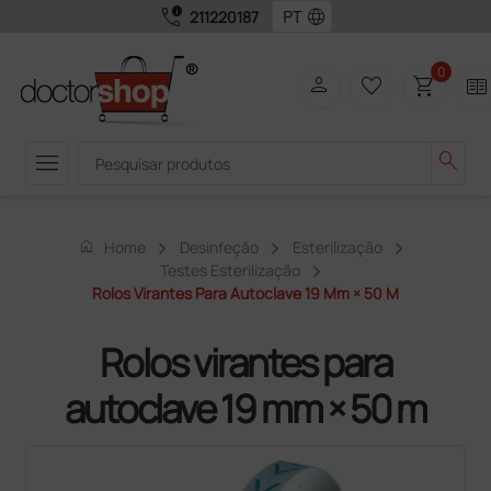
call_quality
language
211220187
0
person
favorite_border
shopping_cart
two_pager
menu
search
home
Home
Desinfeção
Esterilização
Testes Esterilização
Rolos Virantes Para Autoclave 19 Mm × 50 M
Rolos virantes para
autoclave 19 mm × 50 m