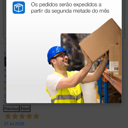
Envie a sua questão
Excellent
4,8
/5
165
reviews
Our 4 and 5 star reviews.
Click here to read them all >
Previous
Next
27 Jul 2026