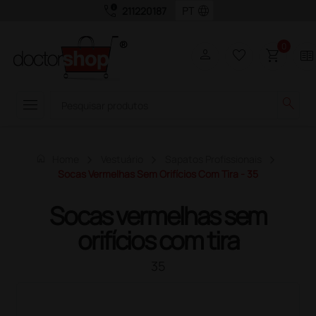
call_quality
language
211220187
0
person
favorite_border
shopping_cart
two_pager
menu
search
home
Home
Vestuário
Sapatos Profissionais
Socas Vermelhas Sem Orifícios Com Tira - 35
Socas vermelhas sem
orifícios com tira
35