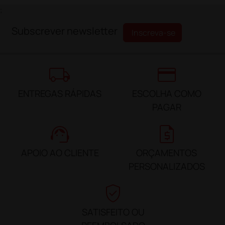
;
Subscrever newsletter
Inscreva-se
local_shipping
credit_card
ENTREGAS RÁPIDAS
ESCOLHA COMO
PAGAR
support_agent
request_quote
APOIO AO CLIENTE
ORÇAMENTOS
PERSONALIZADOS
verified_user
SATISFEITO OU