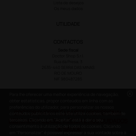
Lista de desejos
Os meus dados
UTILIDADE
CONTACTOS
Sede fiscal
Doctor Shop S.r.l.
Rua da Presa, 3
2635-440 SERRA DAS MINAS
RIO DE MOURO
NIF 980487285
cancel
Para lhe oferecer uma melhor experiência de navegação,
obter estatísticas, propor conteúdos em linha com as
preferências do utilizador, para personalizar os nossos
DOCTOR SHOP.PT É UM SITE PROFISSIONAL
conteúdos publicitários este site utiliza cookies, também de
terceiros. Clicando em "Aceitar" está a dar o seu
DEDICADO À CLASSE MÉDICA E AOS CUIDADOS
consentimento à utilização de todos os cookies. Clicando
DE SAÚDE
em "Personalizar" é possível expressar a sua vontade sobre à