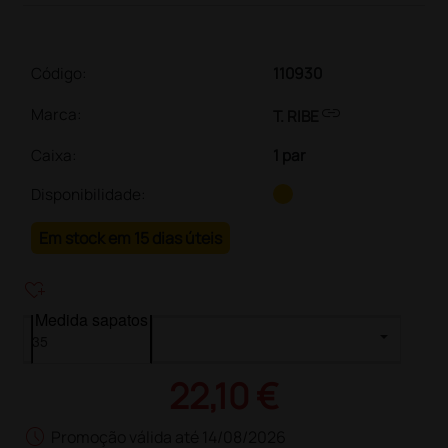
Código:
110930
link
Marca:
T. RIBE
Caixa
:
1 par
Disponibilidade:
Em stock em 15 dias úteis
heart_plus
Medida sapatos
22,10 €
schedule
Promoção válida até 14/08/2026