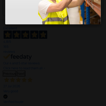
Envie a sua questão
Excellent
4,8
/5
165
reviews
Our 4 and 5 star reviews.
Click here to read them all >
Previous
Next
27 Jul 2026
Very good
Verified buyer