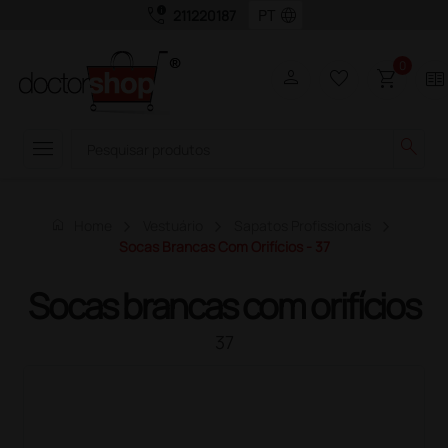
call_quality
language
211220187
0
person
favorite_border
shopping_cart
two_pager
menu
search
home
Home
Vestuário
Sapatos Profissionais
Socas Brancas Com Orifícios - 37
Socas brancas com orifícios
37