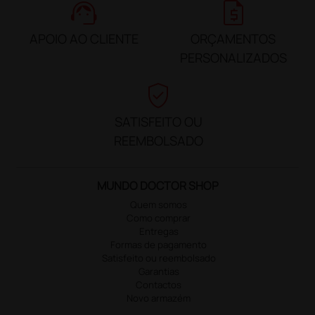
support_agent
request_quote
APOIO AO CLIENTE
ORÇAMENTOS
PERSONALIZADOS
verified_user
SATISFEITO OU
REEMBOLSADO
MUNDO DOCTOR SHOP
Quem somos
Como comprar
Entregas
Formas de pagamento
Satisfeito ou reembolsado
Garantias
Contactos
Novo armazém