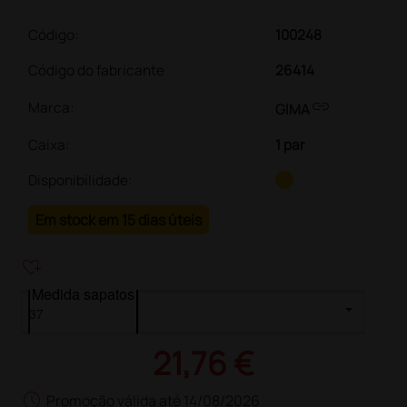
Código:
100248
Código do fabricante
26414
link
Marca:
GIMA
Caixa
:
1 par
Disponibilidade:
Em stock em 15 dias úteis
heart_plus
Medida sapatos
21,76 €
schedule
Promoção válida até 14/08/2026