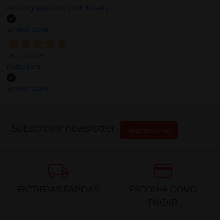
amazing! easy and quick delivery
Verified buyer
26 Jun 2026
muito bom
Verified buyer
;
Subscrever newsletter
Inscreva-se
local_shipping
credit_card
ENTREGAS RÁPIDAS
ESCOLHA COMO
PAGAR