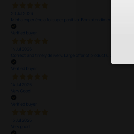
20 Jul 2026
Minha experiência foi super positiva. Bom atendimento e recebi 
Verified buyer
14 Jul 2026
Correct and timely delivery. Large offer of products. Good service
Verified buyer
14 Jul 2026
Very Good!
Verified buyer
13 Jul 2026
Very good