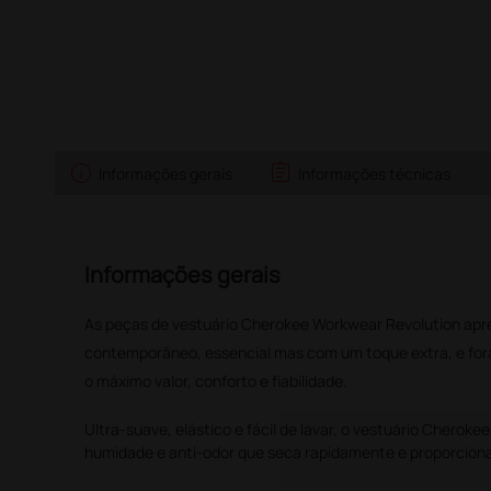
info
assignment
Informações gerais
Informações técnicas
Informações gerais
As peças de vestuário Cherokee Workwear Revolution ap
contemporâneo, essencial mas com um toque extra, e for
o máximo valor, conforto e fiabilidade.
Ultra-suave, elástico e fácil de lavar, o vestuário Cheroke
humidade e anti-odor que seca rapidamente e proporcion