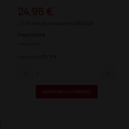
24,96 €
schedule
Promoção válida até 14/08/2026
Preço
31,20 €
(Preço sem IVA)
30,70 €
Preço inclui IVA
add
remove
ADICIONAR AO CARRINHO