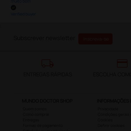
muito bom
Verified buyer
;
Subscrever newsletter
Inscreva-se
local_shipping
credit_card
ENTREGAS RÁPIDAS
ESCOLHA COM
MUNDO DOCTOR SHOP
INFORMAÇÕES 
Quem somos
Privacidade
Como comprar
Condições gerais
Entregas
Cookies
Formas de pagamento
Definir cookies