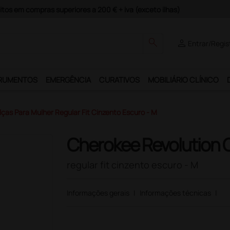
itos em compras superiores a 200 € + iva (exceto ilhas)
search
person
Entrar/Regis
RUMENTOS
EMERGÊNCIA
CURATIVOS
MOBILIÁRIO CLÍNICO
ças Para Mulher Regular Fit Cinzento Escuro - M
Cherokee Revolution C
regular fit cinzento escuro - M
Informações gerais
|
Informações técnicas
|