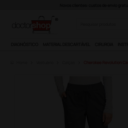
Novos clientes: custos de envio gratu
DIAGNÓSTICO
MATERIAL DESCARTÁVEL
CIRURGIA
INST
home
Home
Vestuário
Calças
Cherokee Revolution Cal