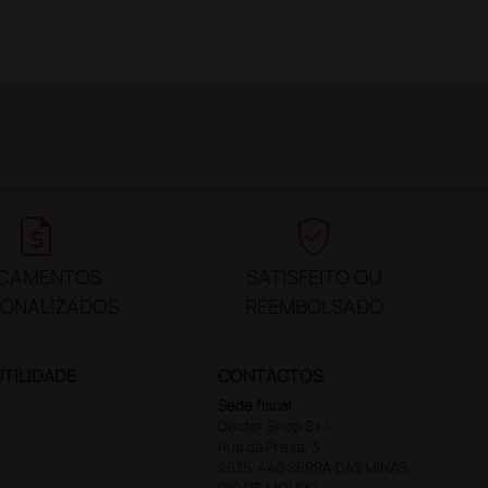
request_quote
verified_user
ÇAMENTOS
SATISFEITO OU
SONALIZADOS
REEMBOLSADO
UTILIDADE
CONTACTOS
Sede fiscal
Doctor Shop S.r.l.
Rua da Presa, 3
2635-440 SERRA DAS MINAS