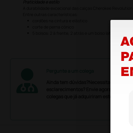
Praticidade e estilo
A durabilidade excecional das calças Cherokee Revolution
Entre outras características:
cordões na cintura e elástico
corte de perna cónico
5 bolsos: 2 à frente, 2 atrás e um bolso lateral do lado 
Pergunte a um colega
Ainda tem dúvidas?Necessita de mais
esclarecimentos? Envie agora a sua que
colegas que já adquiriram este produto.