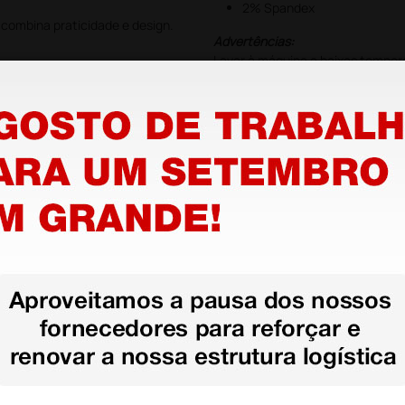
2% Spandex
 combina praticidade e design.
Advertências:
Lavar à máquina a baixas tempera
máquina de secar roupa, utilizar 
direito
stão aos