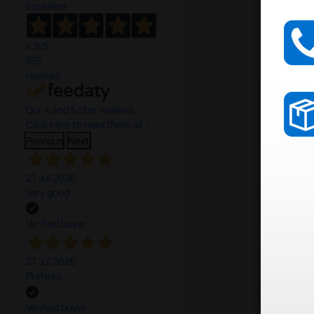
Excellent
4,8
/5
165
reviews
Our 4 and 5 star reviews.
Click here to read them all >
Previous
Next
27 Jul 2026
Very good
Verified buyer
27 Jul 2026
Prefeito
Verified buyer