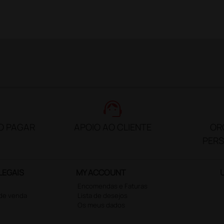
support_agent
O PAGAR
APOIO AO CLIENTE
OR
PER
LEGAIS
MY ACCOUNT
Encomendas e Faturas
 de venda
Lista de desejos
Os meus dados