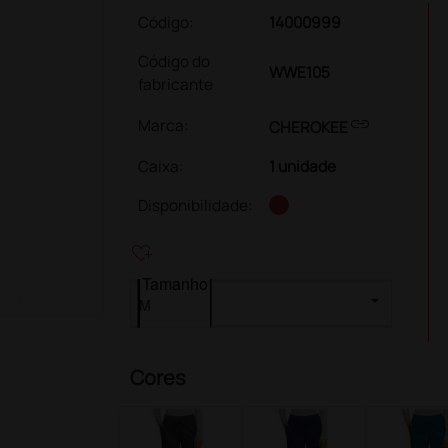
Código:
14000999
Código do
WWE105
fabricante
link
Marca:
CHEROKEE
Caixa
:
1 unidade
Disponibilidade:
heart_plus
Tamanho
Cores