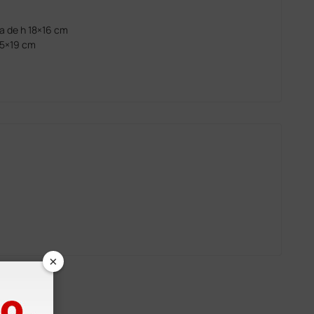
a de h 18×16 cm
7,5×19 cm
×