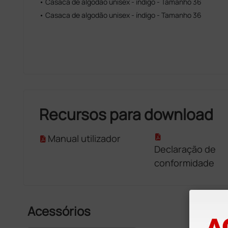
• Casaca de algodão unisex - índigo - Tamanho 36
• Casaca de algodão unisex - índigo - Tamanho 36
Recursos para download
Manual utilizador
Declaração de
conformidade
Acessórios