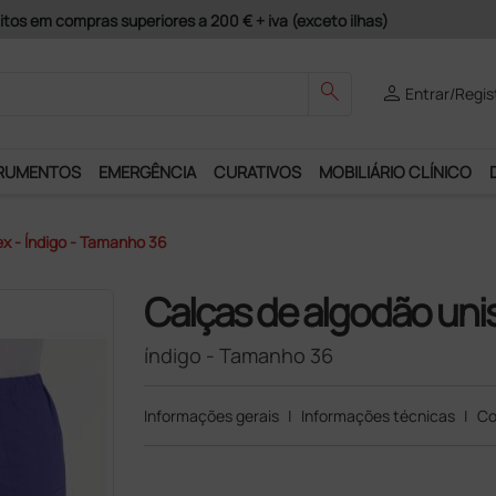
guros e Garantia de Satisfação!
search
person
Entrar/Regis
RUMENTOS
EMERGÊNCIA
CURATIVOS
MOBILIÁRIO CLÍNICO
x - Índigo - Tamanho 36
Calças de algodão uni
índigo - Tamanho 36
Informações gerais
|
Informações técnicas
|
Co