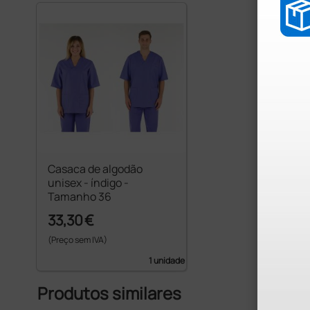
Casaca de algodão
unisex - índigo -
Tamanho 36
33,30 €
(Preço sem IVA)
1 unidade
Produtos similares