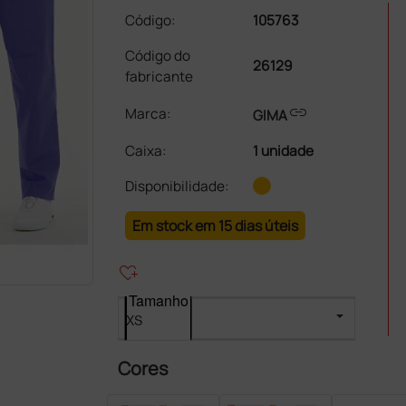
Código:
105763
Código do
26129
fabricante
link
Marca:
GIMA
Caixa
:
1 unidade
Disponibilidade:
Em stock em 15 dias úteis
heart_plus
Tamanho
Cores