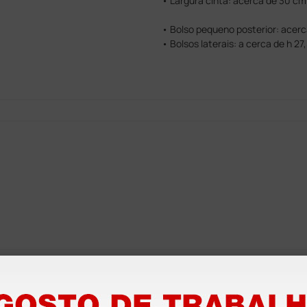
• Largura cinta: acerca de 30 cm
• Bolso pequeno posterior: acerc
• Bolsos laterais: a cerca de h 2