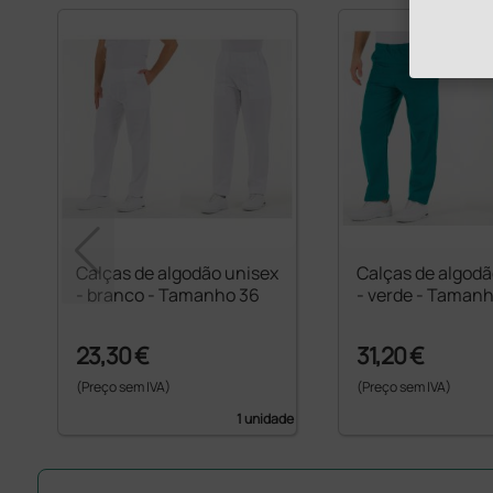
Calças de algodão unisex
Calças de algodã
- branco - Tamanho 36
- verde - Taman
23,30 €
31,20 €
(Preço sem IVA)
(Preço sem IVA)
1 unidade