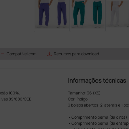
list
save_alt
Compatível com
Recursos para download
Informações técnicas
lgodão 100%.
Tamanho: 36 (XS)
tivas 89/686/CEE.
Cor: índigo
3 bolsos abertos: 2 laterais e 1 po
• Comprimento perna (da cinta):
• Comprimento perna (da entrepe