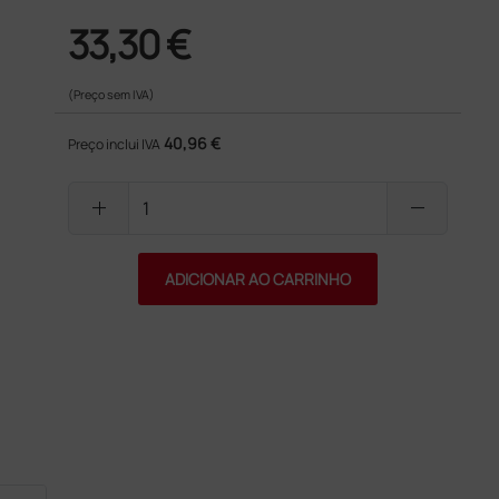
33,30 €
(Preço sem IVA)
40,96 €
Preço inclui IVA
add
remove
ADICIONAR AO CARRINHO