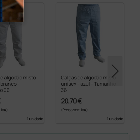
de algodão misto
Calças de algodão misto
 branco -
unisex - azul - Tamanho
o 36
36
€
20,70 €
 IVA)
(Preço sem IVA)
1 unidade
1 unidade