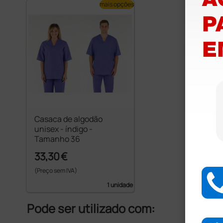
mais opções
Casaca de algodão
unisex - índigo -
Tamanho 36
33,30 €
(Preço sem IVA)
1 unidade
Pode ser utilizado com: