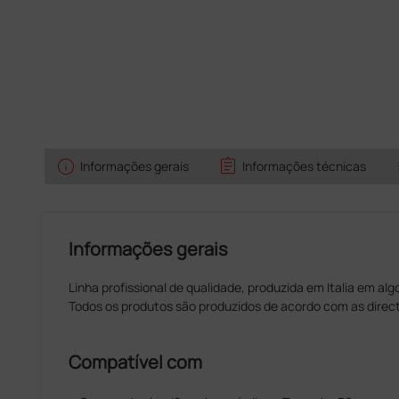
info
assignment
Informações gerais
Informações técnicas
Informações gerais
Linha profissional de qualidade, produzida em Italia em a
Todos os produtos são produzidos de acordo com as direc
Compatível com