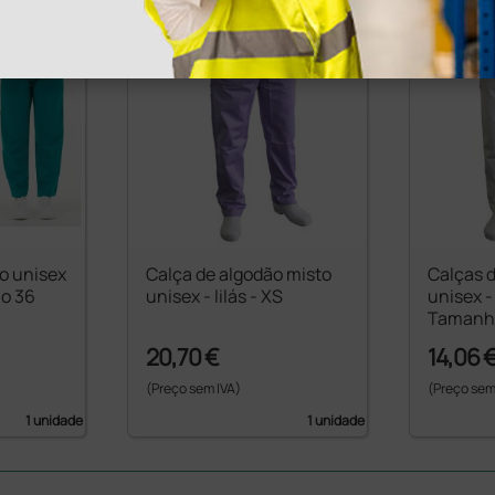
o unisex
Calça de algodão misto
Calças 
ho 36
unisex - lilás - XS
unisex -
Tamanh
20,70 €
14,06 
(Preço sem IVA)
(Preço sem
1 unidade
1 unidade