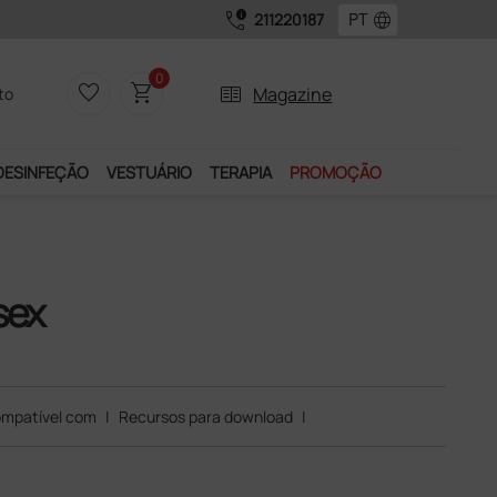
call_quality
language
211220187
0
favorite_border
shopping_cart
two_pager
Magazine
to
DESINFEÇÃO
VESTUÁRIO
TERAPIA
PROMOÇÃO
sex
mpatível com
|
Recursos para download
|