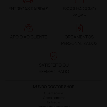
ENTREGAS RÁPIDAS
ESCOLHA COMO
PAGAR
support_agent
request_quote
APOIO AO CLIENTE
ORÇAMENTOS
PERSONALIZADOS
verified_user
SATISFEITO OU
REEMBOLSADO
MUNDO DOCTOR SHOP
Quem somos
Como comprar
Entregas
Formas de pagamento