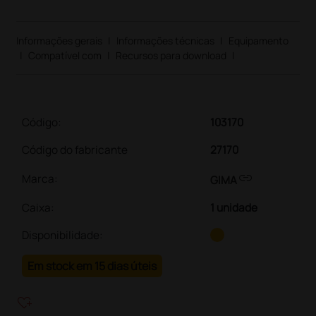
Informações gerais
|
Informações técnicas
|
Equipamento
|
Compatível com
|
Recursos para download
|
Código:
103170
Código do fabricante
27170
link
Marca:
GIMA
Caixa
:
1 unidade
Disponibilidade:
Em stock em 15 dias úteis
heart_plus