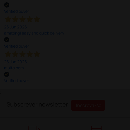
Verified buyer
26 Jun 2026
amazing! easy and quick delivery
Verified buyer
26 Jun 2026
muito bom
Verified buyer
;
Subscrever newsletter
Inscreva-se
local_shipping
credit_card