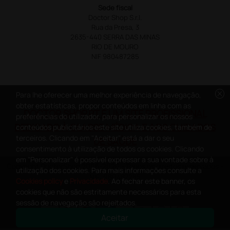
Sede fiscal
Doctor Shop S.r.l.
Rua da Presa, 3
2635-440 SERRA DAS MINAS
RIO DE MOURO
NIF 980487285
cancel
Para lhe oferecer uma melhor experiência de navegação,
obter estatísticas, propor conteúdos em linha com as
DOCTOR SHOP.PT É UM SITE PROFISSIONAL
preferências do utilizador, para personalizar os nossos
DEDICADO À CLASSE MÉDICA E AOS CUIDADOS
conteúdos publicitários este site utiliza cookies, também de
terceiros. Clicando em "Aceitar" está a dar o seu
DE SAÚDE
consentimento à utilização de todos os cookies. Clicando
em "Personalizar" é possível expressar a sua vontade sobre à
Copyright DoctorShop 2005-2026 - Todos os direitos reservados -
utilização dos cookies. Para mais informações consulte a
NIF: 980487285
Cookies policy
e
Privacidade
. Ao fechar este banner, os
cookies que não são estritamente necessários para esta
sessão de navegação são rejeitados.
Aceitar