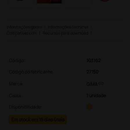
Informações gerais
|
Informações técnicas
|
Compatível com
|
Recursos para download
|
Código:
103162
Código do fabricante
27150
link
Marca:
GIMA
Caixa
:
1 unidade
Disponibilidade:
Em stock em 15 dias úteis