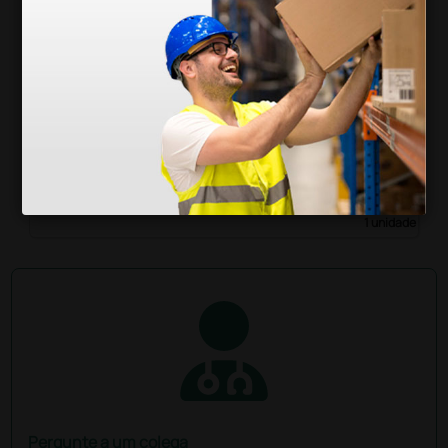
Bolsa porta-instrumentos em cordura Utility –
vazia – bege
39,68 €
49,60 €
(Preço sem IVA)
1 unidade
Pergunte a um colega