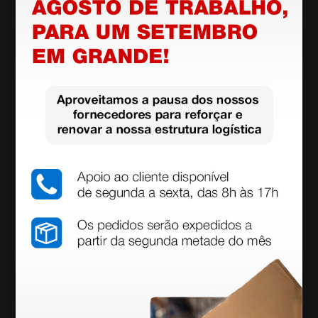
Bolsa E2 com janela - vermelho
6,56 €
(Preço sem IVA)
1 unidade
Produtos similares