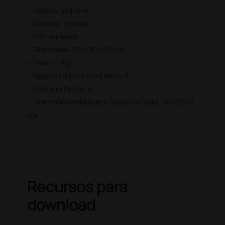
• Modelo: pequeno
• Material: cordura
• Cor: vermelho
• Dimensões: 45 × 28 × h 28 cm
• Peso: 1,4 Kg
• Spaços internos modulares: 3
• Bolsos externos: 4
• Dimensões embalagem (bolsa fechada): 42×26×15
cm
Recursos para
download