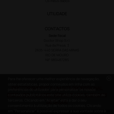
Os meus dados
UTILIDADE
CONTACTOS
Sede fiscal
Doctor Shop S.r.l.
Rua da Presa, 3
2635-440 SERRA DAS MINAS
RIO DE MOURO
NIF 980487285
cancel
Para lhe oferecer uma melhor experiência de navegação,
obter estatísticas, propor conteúdos em linha com as
DOCTOR SHOP.PT É UM SITE PROFISSIONAL
preferências do utilizador, para personalizar os nossos
DEDICADO À CLASSE MÉDICA E AOS CUIDADOS
conteúdos publicitários este site utiliza cookies, também de
terceiros. Clicando em "Aceitar" está a dar o seu
DE SAÚDE
consentimento à utilização de todos os cookies. Clicando
em "Personalizar" é possível expressar a sua vontade sobre à