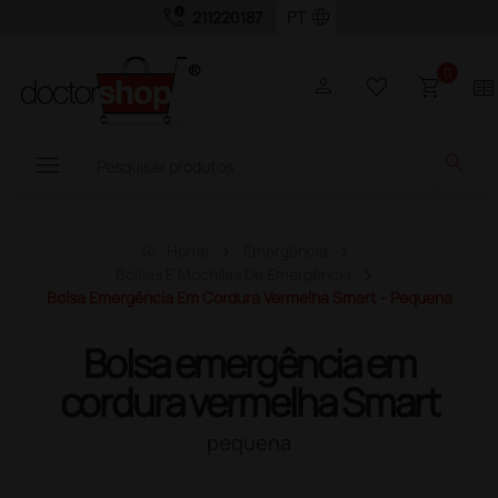
call_quality
language
211220187
0
person
favorite_border
shopping_cart
two_pager
menu
search
home
Home
Emergência
Bolsas E Mochilas De Emergência
Bolsa Emergência Em Cordura Vermelha Smart - Pequena
Bolsa emergência em
cordura vermelha Smart
pequena