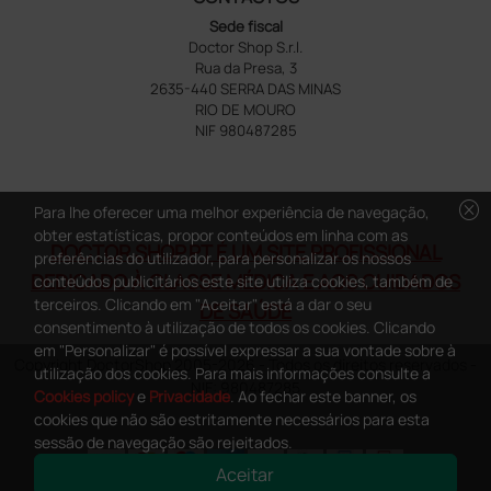
Sede fiscal
Doctor Shop S.r.l.
Rua da Presa, 3
2635-440 SERRA DAS MINAS
RIO DE MOURO
NIF 980487285
cancel
Para lhe oferecer uma melhor experiência de navegação,
obter estatísticas, propor conteúdos em linha com as
DOCTOR SHOP.PT É UM SITE PROFISSIONAL
preferências do utilizador, para personalizar os nossos
DEDICADO À CLASSE MÉDICA E AOS CUIDADOS
conteúdos publicitários este site utiliza cookies, também de
terceiros. Clicando em "Aceitar" está a dar o seu
DE SAÚDE
consentimento à utilização de todos os cookies. Clicando
em "Personalizar" é possível expressar a sua vontade sobre à
Copyright DoctorShop 2005-2026 - Todos os direitos reservados -
utilização dos cookies. Para mais informações consulte a
NIF: 980487285
Cookies policy
e
Privacidade
. Ao fechar este banner, os
cookies que não são estritamente necessários para esta
sessão de navegação são rejeitados.
Aceitar