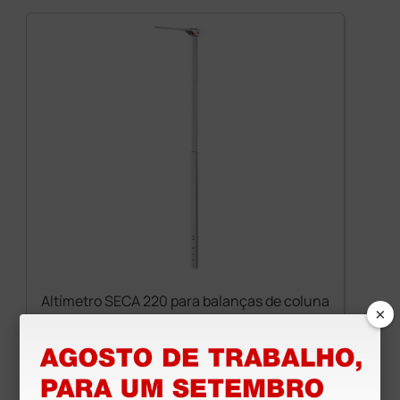
Altímetro SECA 220 para balanças de coluna
×
143,00 €
(Preço sem IVA)