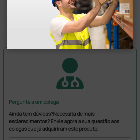
567,00 €
630,00 €
(Preço sem IVA)
1 unidade
Pergunte a um colega
Ainda tem dúvidas?Necessita de mais
esclarecimentos? Envie agora a sua questão aos
colegas que já adquiriram este produto.