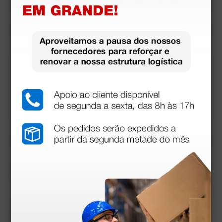
1 unidade
Produtos similares
Balança mecânica SECA 700 com altímetro - 220
kg