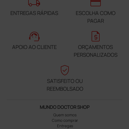
local_shipping
credit_card
ENTREGAS RÁPIDAS
ESCOLHA COMO
PAGAR
support_agent
request_quote
APOIO AO CLIENTE
ORÇAMENTOS
PERSONALIZADOS
verified_user
SATISFEITO OU
REEMBOLSADO
MUNDO DOCTOR SHOP
Quem somos
Como comprar
Entregas