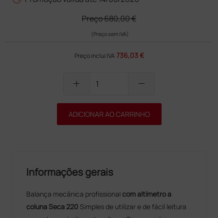
Preço
680,00 €
(Preço sem IVA)
736,03 €
Preço inclui IVA
add
remove
ADICIONAR AO CARRINHO
Informações gerais
Balança mecânica profissional
com altímetro a
coluna
Seca 220
Simples de utilizar e de fácil leitura