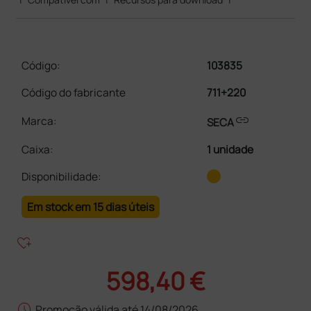
Código:
103835
Código do fabricante
711+220
link
Marca:
SECA
Caixa
:
1 unidade
Disponibilidade:
Em stock em 15 dias úteis
heart_plus
598,40 €
schedule
Promoção válida até 14/08/2026