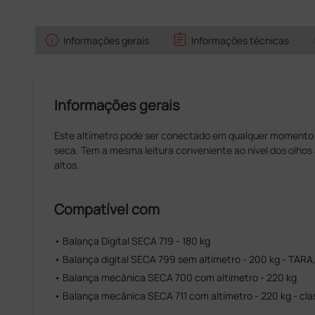
info
assignment
Informações gerais
Informações técnicas
Informações gerais
Este altímetro pode ser conectado em qualquer momento 
seca. Tem a mesma leitura conveniente ao nível dos olho
altos.
Compatível com
• Balança Digital SECA 719 - 180 kg
• Balança digital SECA 799 sem altímetro - 200 kg - TARA, 
• Balança mecânica SECA 700 com altímetro - 220 kg
• Balança mecânica SECA 711 com altímetro - 220 kg - class