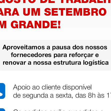
SECA 719
Balança digital SECA 799
Balança
sem altímetro - 200 kg -
711 com 
TARA, HOLD, BMI - classe
kg - clas
III
772,80 €
598,4
840,00 €
(Preço sem IVA)
(Preço sem
1 unidade
1 unidade