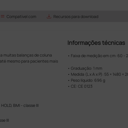
list
save_alt
Compatível com
Recursos para download
Informações técnicas
a muitas balanças de coluna
• Faixa de medição em cm: 60 -
s até mesmo para pacientes mais
• Graduação: 1 mm
• Medida (L x A x P): 55 × 1480 ×
• Peso líquido: 696 g
• CE: CE 0123
HOLD, BMI - classe III
e III