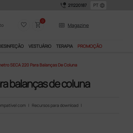
call_quality
language
211220187
0
favorite_border
shopping_cart
two_pager
Magazine
to
DESINFEÇÃO
VESTUÁRIO
TERAPIA
PROMOÇÃO
metro SECA 220 Para Balanças De Coluna
ra balanças de coluna
mpatível com
|
Recursos para download
|