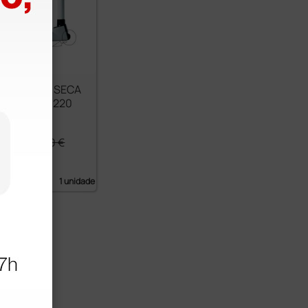
 mecânica SECA
altímetro - 220
se III
0 €
680,00 €
 IVA)
1 unidade