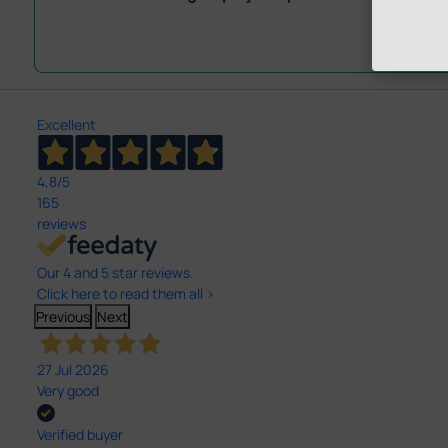
Excellent
4,8
/5
165
reviews
Our 4 and 5 star reviews.
Click here to read them all >
Previous
Next
27 Jul 2026
Very good
Verified buyer