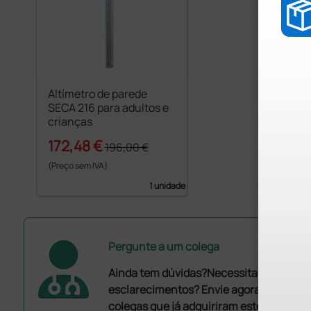
Altímetro de parede
SECA 216 para adultos e
crianças
172,48 €
196,00 €
(Preço sem IVA)
1 unidade
Pergunte a um colega
Ainda tem dúvidas?Necessita de mais
esclarecimentos? Envie agora a sua que
colegas que já adquiriram este produto.