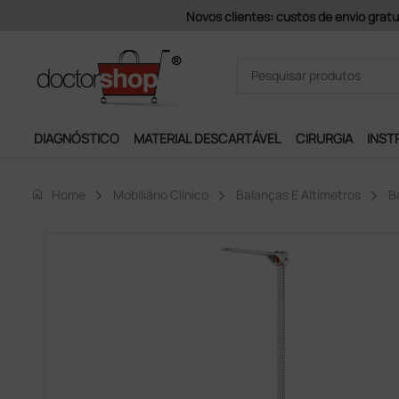
Pagamentos Se
DIAGNÓSTICO
MATERIAL DESCARTÁVEL
CIRURGIA
INST
home
Home
Mobiliário Clínico
Balanças E Altímetros
B