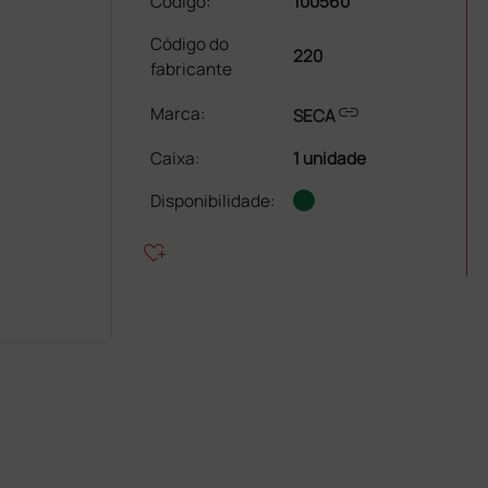
Código:
100560
Código do
220
fabricante
link
Marca:
SECA
Caixa
:
1 unidade
Disponibilidade:
heart_plus