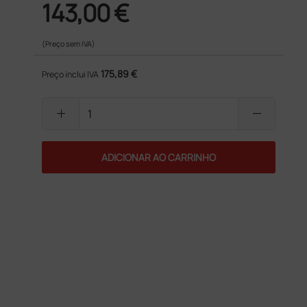
143,00 €
(Preço sem IVA)
175,89 €
Preço inclui IVA
add
remove
ADICIONAR AO CARRINHO