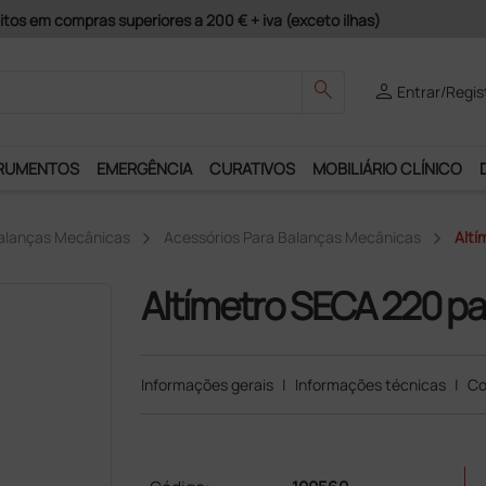
guros e Garantia de Satisfação!
search
person
Entrar/Regis
RUMENTOS
EMERGÊNCIA
CURATIVOS
MOBILIÁRIO CLÍNICO
alanças Mecânicas
Acessórios Para Balanças Mecânicas
Altí
Altímetro SECA 220 pa
Informações gerais
|
Informações técnicas
|
Co