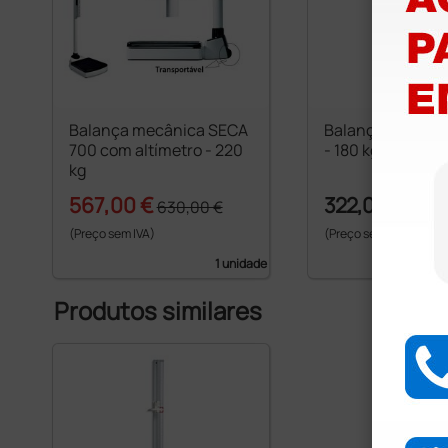
Balança mecânica SECA
Balança Digital 
700 com altímetro - 220
- 180 kg
kg
567,00 €
322,00 €
630,00 €
(Preço sem IVA)
(Preço sem IVA)
1 unidade
Produtos similares