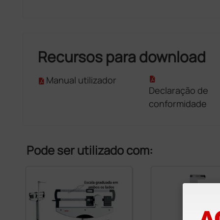
Recursos para download
Manual utilizador
Declaração de
conformidade
Pode ser utilizado com: