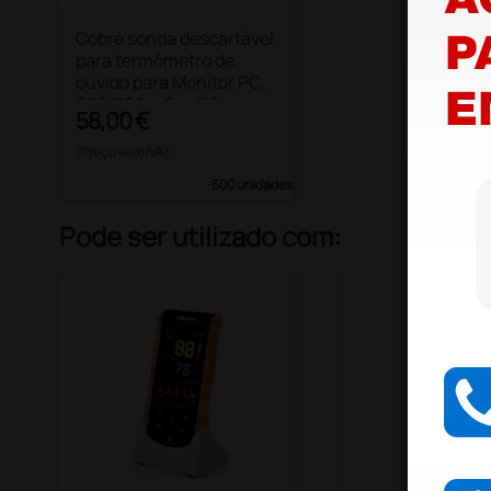
Cobre sonda descartável
para termómetro de
ouvido para Monitor PC-
200/300 e Oxy 110
58,00 €
(Preço sem IVA)
500 unidades
Pode ser utilizado com: