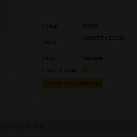
Código:
107656
CREATIVE MEDICAL
Marca:
link
Caixa
:
1 unidade
Disponibilidade:
Em stock em 15 dias úteis
heart_plus
ecursos para download