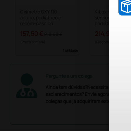
Oxímetro OXY 110 -
Kit oxímetro Oxy
adulto, pediátrico e
sensor adulto, s
recém-nascido
pediátrico e neo
157,50 €
214,97 €
210,00 €
259,0
(Preço sem IVA)
(Preço sem IVA)
1 unidade
Pergunte a um colega
Ainda tem dúvidas?Necessita de mais
esclarecimentos? Envie agora a sua que
colegas que já adquiriram este produto.