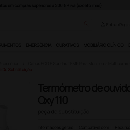
guros e Garantia de Satisfação!
search
person
Entrar/Regis
RUMENTOS
EMERGÊNCIA
CURATIVOS
MOBILIÁRIO CLÍNICO
Acessórios
Cabos ECG E Sondas TEMP Para Monitores Multiparam
a De Substituição
Termómetro de ouvido
Oxy 110
peça de substituição
Informações gerais
|
Compatível com
|
Recurso