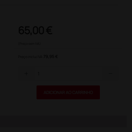
65,00 €
(Preço sem IVA)
79,95 €
Preço inclui IVA
add
remove
ADICIONAR AO CARRINHO