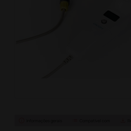
info
list
save_alt
Informações gerais
Compatível com
R