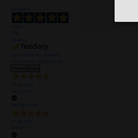
Excellent
4,8
/5
165
reviews
Our 4 and 5 star reviews.
Click here to read them all >
Previous
Next
27 Jul 2026
Very good
Verified buyer
27 Jul 2026
Prefeito