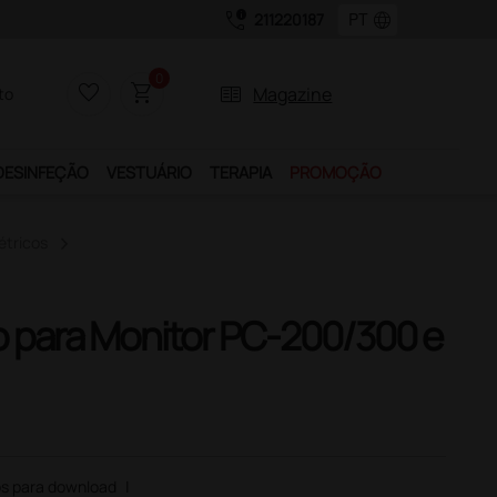
call_quality
language
211220187
0
favorite_border
shopping_cart
two_pager
Magazine
to
DESINFEÇÃO
VESTUÁRIO
TERAPIA
PROMOÇÃO
étricos
 para Monitor PC-200/300 e
s para download
|