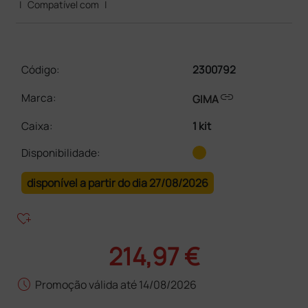
|
Compatível com
|
Código:
2300792
link
Marca:
GIMA
Caixa
:
1 kit
Disponibilidade:
disponível a partir do dia 27/08/2026
heart_plus
214,97 €
schedule
Promoção válida até 14/08/2026