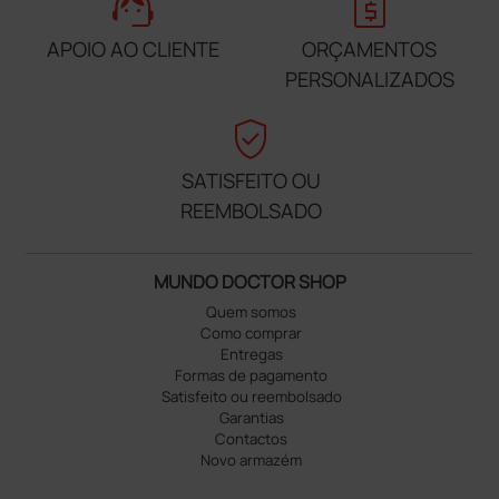
support_agent
request_quote
APOIO AO CLIENTE
ORÇAMENTOS
PERSONALIZADOS
verified_user
SATISFEITO OU
REEMBOLSADO
MUNDO DOCTOR SHOP
Quem somos
Como comprar
Entregas
Formas de pagamento
Satisfeito ou reembolsado
Garantias
Contactos
Novo armazém