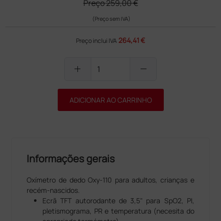
Preço
259,00 €
(Preço sem IVA)
264,41 €
Preço inclui IVA
add
remove
ADICIONAR AO CARRINHO
Informações gerais
Oxímetro de dedo Oxy-110 para adultos, crianças e
recém-nascidos.
Ecrã TFT autorodante de 3,5" para SpO2, PI,
pletismograma, PR e temperatura (necesita do