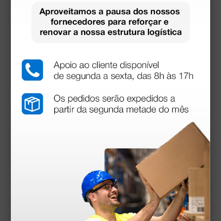
Oxímetro OXY 110 - adulto, pediátrico e recém-
nascido
157,50 €
210,00 €
(Preço sem IVA)
1 unidade