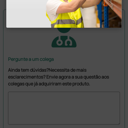
Pergunte a um colega
Ainda tem dúvidas?Necessita de mais
esclarecimentos? Envie agora a sua questão aos
colegas que já adquiriram este produto.