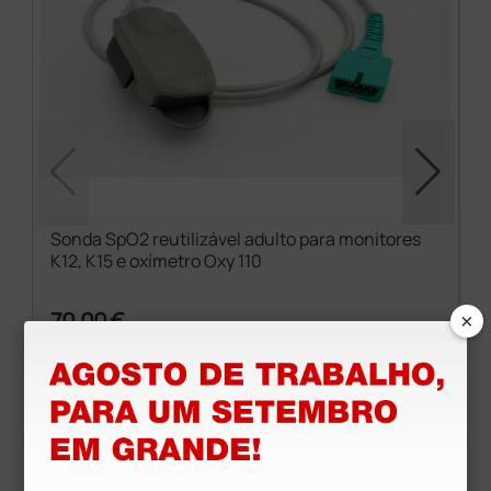
Sonda SpO2 reutilizável adulto para monitores
K12, K15 e oxímetro Oxy 110
×
70,00 €
(Preço sem IVA)
1 unidade
Produtos similares