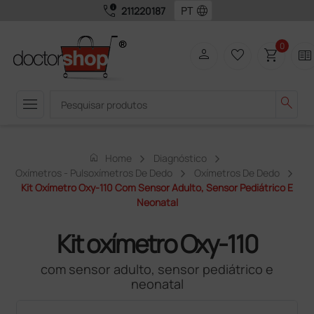
call_quality
language
211220187
0
person
favorite_border
shopping_cart
two_pager
menu
search
home
Home
Diagnóstico
Oxímetros - Pulsoxímetros De Dedo
Oxímetros De Dedo
Kit Oxímetro Oxy-110 Com Sensor Adulto, Sensor Pediátrico E
Neonatal
Kit oxímetro Oxy-110
com sensor adulto, sensor pediátrico e
neonatal