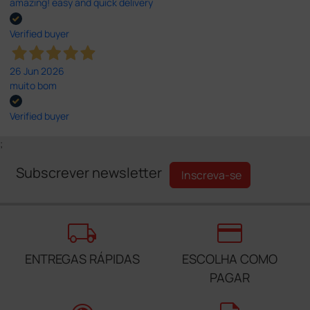
amazing! easy and quick delivery
Verified buyer
26 Jun 2026
muito bom
Verified buyer
;
Subscrever newsletter
Inscreva-se
local_shipping
credit_card
ENTREGAS RÁPIDAS
ESCOLHA COMO
PAGAR