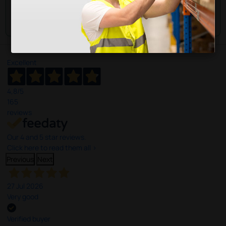
Envie a sua questão
Excellent
4,8
/5
165
reviews
Our 4 and 5 star reviews.
Click here to read them all >
Previous
Next
27 Jul 2026
Very good
Verified buyer