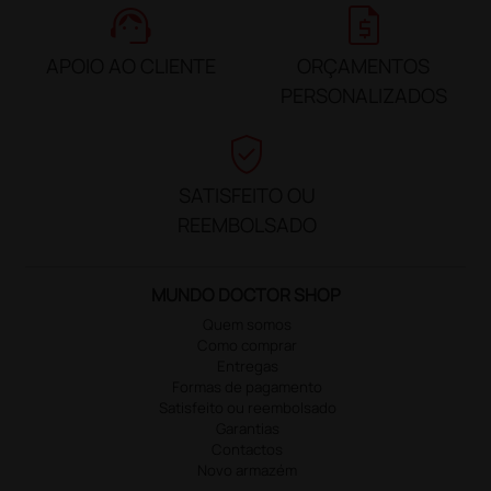
support_agent
request_quote
APOIO AO CLIENTE
ORÇAMENTOS
PERSONALIZADOS
verified_user
SATISFEITO OU
REEMBOLSADO
MUNDO DOCTOR SHOP
Quem somos
Como comprar
Entregas
Formas de pagamento
Satisfeito ou reembolsado
Garantias
Contactos
Novo armazém