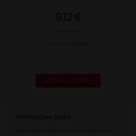
heart_plus
9,12 €
(Preço sem IVA)
11,22 €
Preço inclui IVA
add
remove
ADICIONAR AO CARRINHO
Informações gerais
Substituição original destinada ao transporte e à