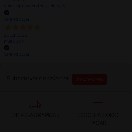
amazing! easy and quick delivery
Verified buyer
26 Jun 2026
muito bom
Verified buyer
;
Subscrever newsletter
Inscreva-se
local_shipping
credit_card
ENTREGAS RÁPIDAS
ESCOLHA COMO
PAGAR