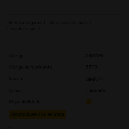
Informações gerais
|
Informações técnicas
|
Compatível com
|
Código:
2300176
Código do fabricante
35119
link
Marca:
GIMA
Caixa
:
1 unidade
Disponibilidade:
Em stock em 15 dias úteis