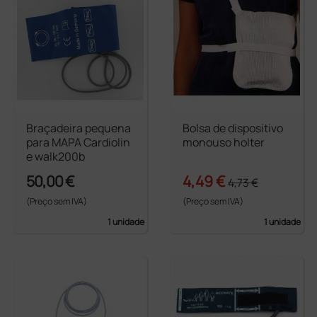
Braçadeira pequena
Bolsa de dispositivo
para MAPA Cardiolin
monouso holter
e walk200b
50,00 €
4,49 €
4,73 €
(Preço sem IVA)
(Preço sem IVA)
1 unidade
1 unidade