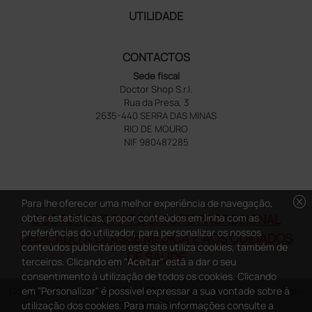
UTILIDADE
CONTACTOS
Sede fiscal
Doctor Shop S.r.l.
Rua da Presa, 3
2635-440 SERRA DAS MINAS
RIO DE MOURO
NIF 980487285
cancel
Para lhe oferecer uma melhor experiência de navegação,
DOCTOR SHOP.PT É UM SITE PROFISSIONAL
obter estatísticas, propor conteúdos em linha com as
preferências do utilizador, para personalizar os nossos
DEDICADO À CLASSE MÉDICA E AOS CUIDADOS
conteúdos publicitários este site utiliza cookies, também de
DE SAÚDE
terceiros. Clicando em "Aceitar" está a dar o seu
consentimento à utilização de todos os cookies. Clicando
Copyright DoctorShop 2005-2026 - Todos os direitos reservados -
em "Personalizar" é possível expressar a sua vontade sobre à
NIF: 980487285
utilização dos cookies. Para mais informações consulte a