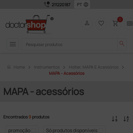
call_quality
language
211220187
0
person
favorite_border
shopping_cart
two_page
menu
search
home
Home
Instrumentos
Holter, MAPA E Acessórios
MAPA - Acessórios
MAPA - acessórios
Encontrados
9
produtos
promoção
Só produtos disponíveis