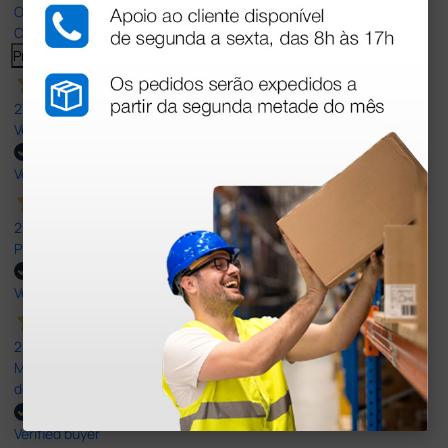
Our 4 and 5 star reviews.
Click here to read them all >
Previous
Next
27 Jul 2026
Very good
Verified buyer
27 Jul 2026
Prefeito
Verified buyer
20 Jul 2026
Minha experiência foi super positiva. Bom atendimento e recebi
dentro do prazo. Obrigada.
Verified buyer