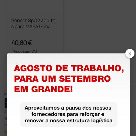
Sensor SpO2 adulto
s para MAPA Gima
40,80 €
×
(Preço sem IVA)
1 unidade
Excellent
4,8
/5
165
reviews