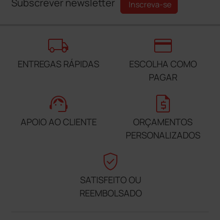
Subscrever newsletter
Inscreva-se
local_shipping
credit_card
ENTREGAS RÁPIDAS
ESCOLHA COMO
PAGAR
support_agent
request_quote
APOIO AO CLIENTE
ORÇAMENTOS
PERSONALIZADOS
verified_user
SATISFEITO OU
REEMBOLSADO