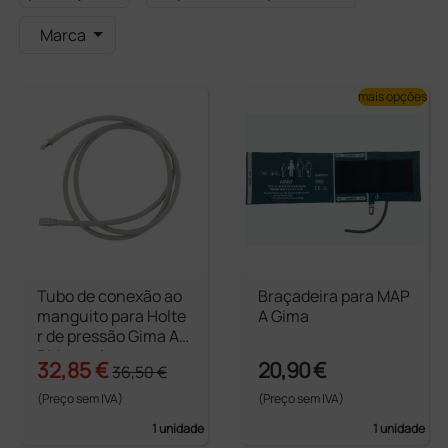
Marca
mais opções
Tubo de conexão ao
Braçadeira para MAP
manguito para Holte
A Gima
r de pressão Gima AB
PM - suplente
32,85 €
20,90 €
36,50 €
(Preço sem IVA)
(Preço sem IVA)
1 unidade
1 unidade