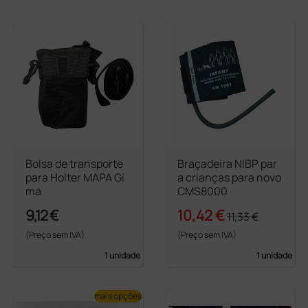
Bolsa de transporte
Braçadeira NIBP par
para Holter MAPA Gi
a crianças para novo
ma
CMS8000
9,12 €
10,42 €
11,33 €
(Preço sem IVA)
(Preço sem IVA)
1 unidade
1 unidade
mais opções