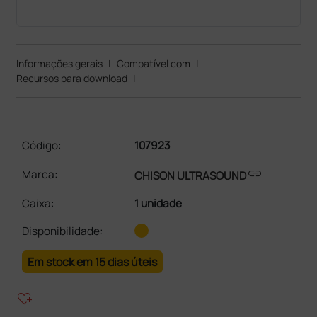
Informações gerais
|
Compatível com
|
Recursos para download
|
Código:
107923
link
Marca:
CHISON ULTRASOUND
Caixa
:
1 unidade
Disponibilidade:
Em stock em 15 dias úteis
heart_plus