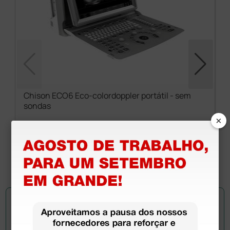
Chison ECO6 Eco-colordoppler portátil - sem
sondas
×
5 229,00 €
7 470,00 €
(Preço sem IVA)
1 unidade