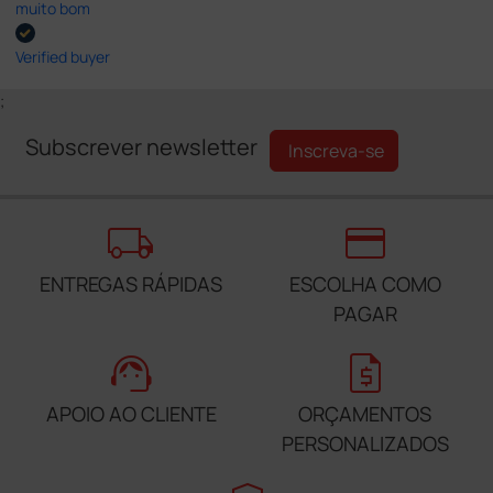
muito bom
Verified buyer
;
Subscrever newsletter
Inscreva-se
local_shipping
credit_card
ENTREGAS RÁPIDAS
ESCOLHA COMO
PAGAR
support_agent
request_quote
APOIO AO CLIENTE
ORÇAMENTOS
PERSONALIZADOS