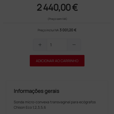
2 440,00 €
(Preço sem IVA)
3 001,20 €
Preço inclui IVA
add
remove
ADICIONAR AO CARRINHO
Informações gerais
Sonda micro-convexa transvaginal para ecógrafos
Chison Eco 1,2,3,5,6