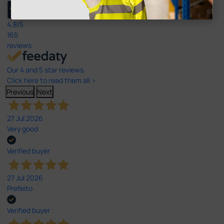
4,8
/5
165
reviews
Our 4 and 5 star reviews.
Click here to read them all >
Previous
Next
27 Jul 2026
Very good
Verified buyer
27 Jul 2026
Prefeito
Verified buyer