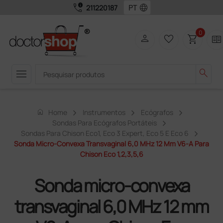
call_quality
language
211220187
0
person
favorite_border
shopping_cart
two_pager
menu
search
home
Home
Instrumentos
Ecógrafos
Sondas Para Ecógrafos Portáteis
Sondas Para Chison Eco1, Eco 3 Expert, Eco 5 E Eco 6
Sonda Micro-Convexa Transvaginal 6,0 MHz 12 Mm V6-A Para
Chison Eco 1,2,3,5,6
Sonda micro-convexa
transvaginal 6,0 MHz 12 mm