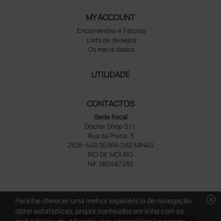
MY ACCOUNT
Encomendas e Faturas
Lista de desejos
Os meus dados
UTILIDADE
CONTACTOS
Sede fiscal
Doctor Shop S.r.l.
Rua da Presa, 3
2635-440 SERRA DAS MINAS
RIO DE MOURO
NIF 980487285
cancel
Para lhe oferecer uma melhor experiência de navegação,
obter estatísticas, propor conteúdos em linha com as
DOCTOR SHOP.PT É UM SITE PROFISSIONAL