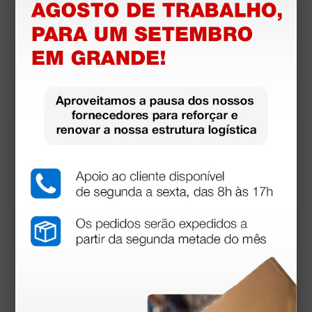
• THI (equilíbrio imagem tecidos)
Informações técnicas
• Tamanho: 33,5 × 15,5 × h 35 cm
• Peso: 6,5 Kg
• Alimentação: AC100-240V 50/60Hz
• Bateria Li-ion recarregável
• Tela: 12” LED a cores, alta risolução 1024 × 768
Recursos para
download