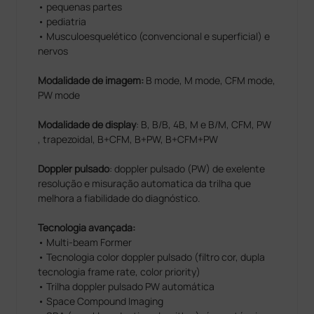
• pequenas partes
• pediatria
• Musculoesquelético (convencional e superficial) e
nervos
Modalidade de imagem:
B mode, M mode, CFM mode,
PW mode
Modalidade de display
: B, B/B, 4B, M e B/M, CFM, PW
, trapezoidal, B+CFM, B+PW, B+CFM+PW
Doppler pulsado
: doppler pulsado (PW) de exelente
resolução e misuração automatica da trilha que
melhora a fiabilidade do diagnóstico.
Tecnologia avançada:
• Multi-beam Former
• Tecnologia color doppler pulsado (filtro cor, dupla
tecnologia frame rate, color priority)
• Trilha doppler pulsado PW automática
• Space Compound Imaging