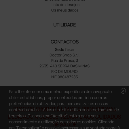
Lista de desejos
Os meus dados
UTILIDADE
CONTACTOS
Sede fiscal
Doctor Shop S.r.l.
Rua da Presa, 3
2635-440 SERRA DAS MINAS
RIO DE MOURO
NIF 980487285
cancel
Para lhe oferecer uma melhor experiência de navegação,
obter estatísticas, propor conteúdos em linha com as
preferências do utilizador, para personalizar os nossos
DOCTOR SHOP.PT É UM SITE PROFISSIONAL
conteúdos publicitários este site utiliza cookies, também de
terceiros. Clicando em "Aceitar" está a dar o seu
DEDICADO À CLASSE MÉDICA E AOS CUIDADOS
consentimento à utilização de todos os cookies. Clicando
DE SAÚDE
em "Personalizar" é possível expressar a sua vontade sobre à