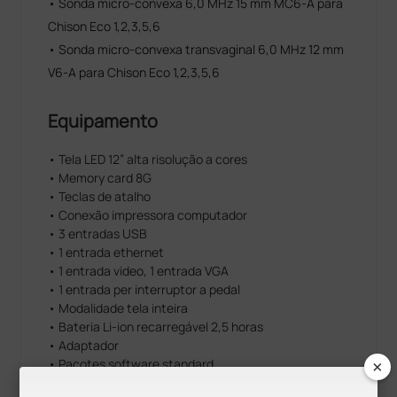
• Sonda micro-convexa 6,0 MHz 15 mm MC6-A para
Chison Eco 1,2,3,5,6
• Sonda micro-convexa transvaginal 6,0 MHz 12 mm
V6-A para Chison Eco 1,2,3,5,6
Equipamento
• Tela LED 12” alta risolução a cores
• Memory card 8G
• Teclas de atalho
• Conexão impressora computador
• 3 entradas USB
• 1 entrada ethernet
• 1 entrada video, 1 entrada VGA
• 1 entrada per interruptor a pedal
• Modalidade tela inteira
• Bateria Li-ion recarregável 2,5 horas
• Adaptador
×
• Pacotes software standard
• Sistema de armazenamento imagem simples