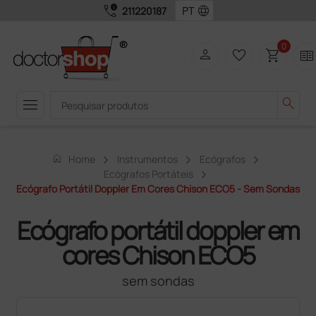
call_quality
language
211220187
0
person
favorite_border
shopping_cart
two_pager
menu
search
home
Home
Instrumentos
Ecógrafos
Ecógrafos Portáteis
Ecógrafo Portátil Doppler Em Cores Chison ECO5 - Sem Sondas
Ecógrafo portátil doppler em
cores Chison ECO5
sem sondas