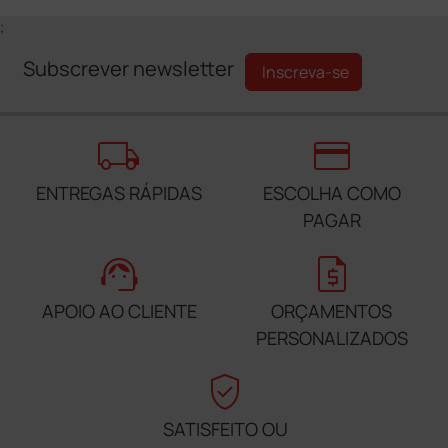
;
Subscrever newsletter
Inscreva-se
local_shipping
credit_card
ENTREGAS RÁPIDAS
ESCOLHA COMO
PAGAR
support_agent
request_quote
APOIO AO CLIENTE
ORÇAMENTOS
PERSONALIZADOS
verified_user
SATISFEITO OU