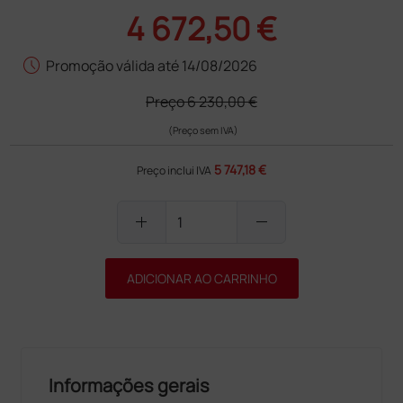
4 672,50 €
schedule
Promoção válida até 14/08/2026
Preço
6 230,00 €
(Preço sem IVA)
5 747,18 €
Preço inclui IVA
add
remove
ADICIONAR AO CARRINHO
Informações gerais