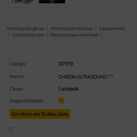
Informações gerais
|
Informações técnicas
|
Equipamento
|
Compatível com
|
Recursos para download
|
Código:
107919
link
Marca:
CHISON ULTRASOUND
Caixa
:
1 unidade
Disponibilidade:
Em stock em 15 dias úteis
heart_plus