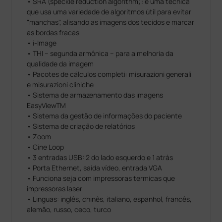
• SRA (speckle reduction algorithm): é uma técnica
que usa uma variedade de algoritmos útil para evitar
"manchas", alisando as imagens dos tecidos e marcar
as bordas fracas
• i-Image
• THI – segunda armônica – para a melhoria da
qualidade da imagem
• Pacotes de cálculos completi: misurazioni generali
e misurazioni cliniche
• Sistema de armazenamento das imagens
EasyViewTM
• Sistema da gestão de informações do paciente
• Sistema de criação de relatórios
• Zoom
• Cine Loop
• 3 entradas USB: 2 do lado esquerdo e 1 atrás
• Porta Ethernet, saída vídeo, entrada VGA
• Funciona seja com impressoras termicas que
impressoras laser
• Linguas: inglês, chinês, italiano, espanhol, francês,
alemão, russo, ceco, turco