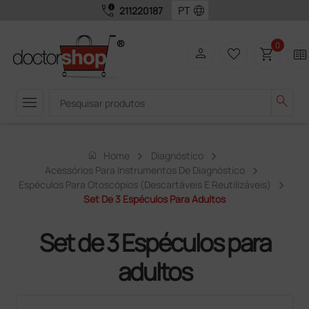
call_quality
language
211220187
0
person
favorite_border
shopping_cart
two_pager
menu
search
home
Home
Diagnóstico
Acessórios Para Instrumentos De Diagnóstico
Espéculos Para Otoscópios (descartáveis ​​e Reutilizáveis)
Set De 3 Espéculos Para Adultos
Set de 3 Espéculos para
adultos