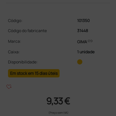
Código:
101350
Código do fabricante
31448
link
Marca:
GIMA
Caixa
:
1 unidade
Disponibilidade:
Em stock em 15 dias úteis
heart_plus
9,33 €
(Preço sem IVA)