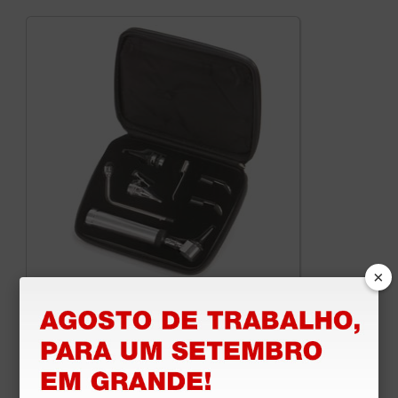
×
Set diagnóstico com otoscópio Parker
124,00 €
(Preço sem IVA)