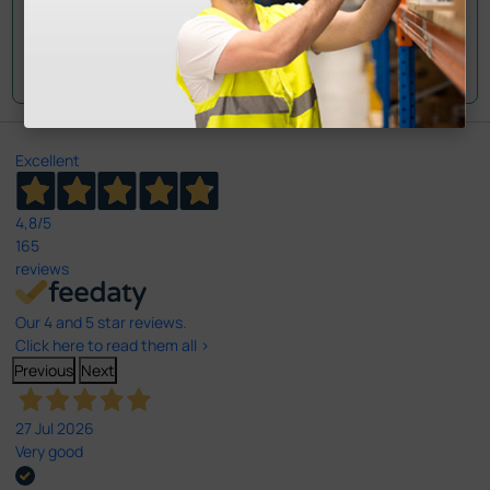
Envie a sua questão
Excellent
4,8
/5
165
reviews
Our 4 and 5 star reviews.
Click here to read them all >
Previous
Next
27 Jul 2026
Very good