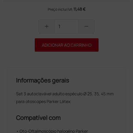
11,48 €
Preço inclui IVA
add
remove
ADICIONAR AO CARRINHO
Informações gerais
Set 3 autoclavável adulto espéculo Ø 25, 35, 45 mm
para otoscopes Parker Látex
Compatível com
• Oto-Oftalmoscópio halogéno Parker