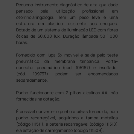
Pequeno instrumento diagnóstico de alta qualidade
pensado pela utilização profissional em
otorrinolaringologia. Tem um peso leve e uma
estrutura em plástico resistente aos choques.
Dotado de um sistema de iluminação LED com fibras
óticas de 50.000 lux. Duração lâmpada 50˙000
horas.
Fornecido com lupa 3x movível e saida pelo teste
pneumático da membrana timpânica. Porta-
conector pneumático (cód. 105167) e insuflador
(cód. 109737) podem ser encomendados
separadamente.
Punho funcionante com 2 pilhas alcalinas AA, não
fornecidas na dotação.
É possível converter o punho a pilhas fornecido, num
punho recarregável, adquirindo a tampa metálica
(código 111511), a bateria recarregável (código 111510)
e a estação de carregamento (código 111509).