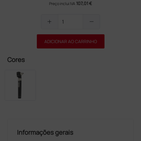
107,01 €
Preço inclui IVA
add
remove
ADICIONAR AO CARRINHO
Cores
Informações gerais