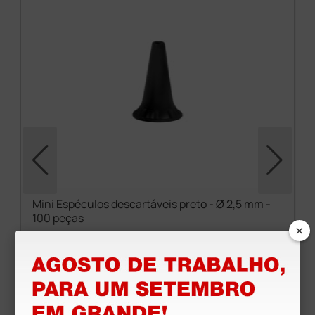
Mini Espéculos descartáveis preto - Ø 2,5 mm -
100 peças
×
2,94 €
3,38 €
(Preço sem IVA)
100 unidades