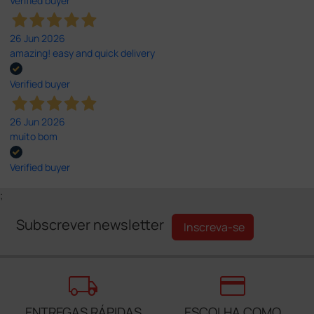
Verified buyer
26 Jun 2026
amazing! easy and quick delivery
Verified buyer
26 Jun 2026
muito bom
Verified buyer
;
Subscrever newsletter
Inscreva-se
local_shipping
credit_card
ENTREGAS RÁPIDAS
ESCOLHA COMO