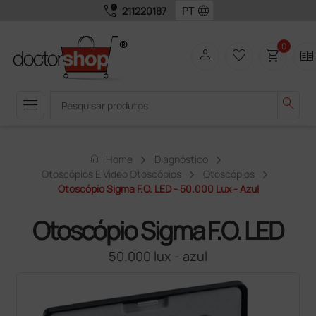
call_quality
language
211220187
0
person
favorite_border
shopping_cart
two_pager
menu
search
home
Home
Diagnóstico
Otoscópios E Video Otoscópios
Otoscópios
Otoscópio Sigma F.O. LED - 50.000 Lux - Azul
Otoscópio Sigma F.O. LED
50.000 lux - azul