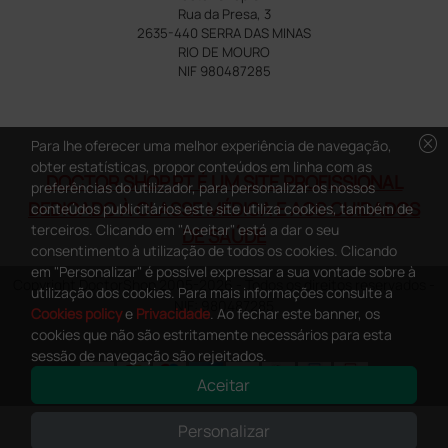
Rua da Presa, 3
2635-440 SERRA DAS MINAS
RIO DE MOURO
NIF 980487285
cancel
Para lhe oferecer uma melhor experiência de navegação,
obter estatísticas, propor conteúdos em linha com as
DOCTOR SHOP.PT É UM SITE PROFISSIONAL
preferências do utilizador, para personalizar os nossos
DEDICADO À CLASSE MÉDICA E AOS CUIDADOS
conteúdos publicitários este site utiliza cookies, também de
terceiros. Clicando em "Aceitar" está a dar o seu
DE SAÚDE
consentimento à utilização de todos os cookies. Clicando
em "Personalizar" é possível expressar a sua vontade sobre à
Copyright DoctorShop 2005-2026 - Todos os direitos reservados -
utilização dos cookies. Para mais informações consulte a
NIF: 980487285
Cookies policy
e
Privacidade
. Ao fechar este banner, os
cookies que não são estritamente necessários para esta
sessão de navegação são rejeitados.
Aceitar
0
This site is protected by reCAPTCHA and the Google
Privacy Policy
and
Personalizar
Terms of Service
apply.