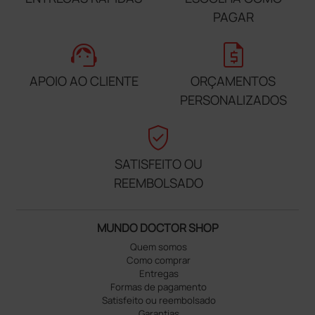
PAGAR
support_agent
request_quote
APOIO AO CLIENTE
ORÇAMENTOS
PERSONALIZADOS
verified_user
SATISFEITO OU
REEMBOLSADO
MUNDO DOCTOR SHOP
Quem somos
Como comprar
Entregas
Formas de pagamento
Satisfeito ou reembolsado
Garantias