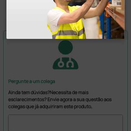
270,00 €
(Preço sem IVA)
1 unidade
Pergunte a um colega
Ainda tem dúvidas?Necessita de mais
esclarecimentos? Envie agora a sua questão aos
colegas que já adquiriram este produto.