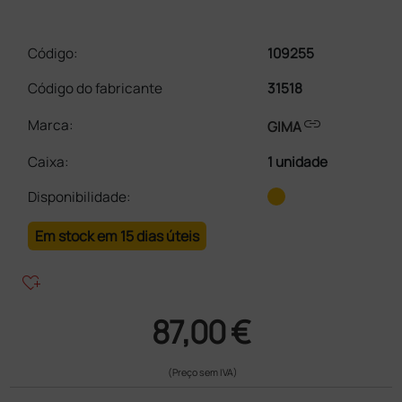
Código:
109255
Código do fabricante
31518
link
Marca:
GIMA
Caixa
:
1 unidade
Disponibilidade:
Em stock em 15 dias úteis
heart_plus
87,00 €
(Preço sem IVA)