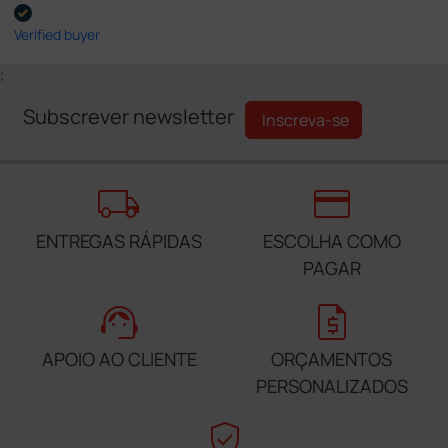
Verified buyer
;
Subscrever newsletter
Inscreva-se
local_shipping
credit_card
ENTREGAS RÁPIDAS
ESCOLHA COMO
PAGAR
support_agent
request_quote
APOIO AO CLIENTE
ORÇAMENTOS
PERSONALIZADOS
verified_user