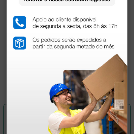
Set Otoscópio Heine K 180® LED - 2,5 V com cabo
Beta
391,00 €
(Preço sem IVA)
1 conjunto