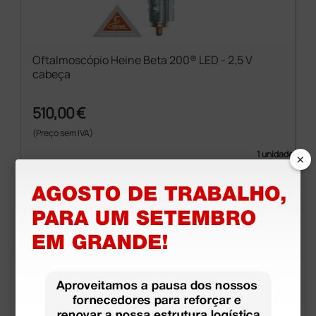
Oftalmoscópio Heine Beta 200® LED - 2,5 V
cabeça
510,00 €
(Preço sem IVA)
×
1 unidade
Produtos similares