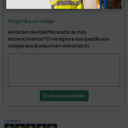
Pergunte a um colega
Ainda tem dúvidas?Necessita de mais
esclarecimentos? Envie agora a sua questão aos
colegas que já adquiriram este produto.
Envie a sua questão
Excellent