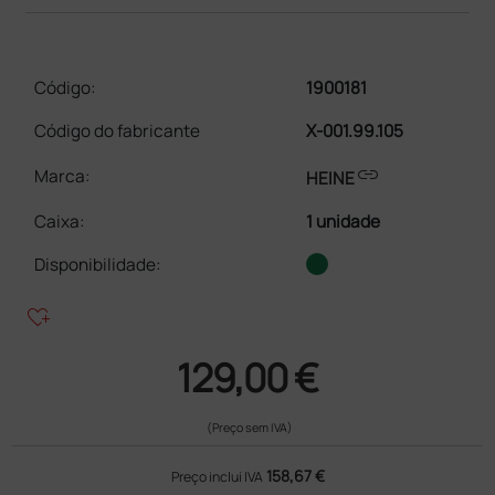
Código:
1900181
Código do fabricante
X-001.99.105
link
Marca:
HEINE
Caixa
:
1 unidade
Disponibilidade:
heart_plus
129,00 €
(Preço sem IVA)
158,67 €
Preço inclui IVA