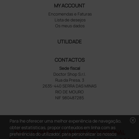
MY ACCOUNT
Encomendas e Faturas
Lista de desejos
Os meus dados
UTILIDADE
CONTACTOS
Sede fiscal
Doctor Shop S.r.l.
Rua da Presa, 3
2635-440 SERRA DAS MINAS
RIO DE MOURO
NIF 980487285
cancel
Para lhe oferecer uma melhor experiência de navegação,
obter estatísticas, propor conteúdos em linha com as
DOCTOR SHOP.PT É UM SITE PROFISSIONAL
preferências do utilizador, para personalizar os nossos