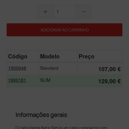
add
remove
ADICIONAR AO CARRINHO
Código
Modelo
Preço
1900048
Standard
107,00 €
1900181
SLIM
129,00 €
Informações gerais
O cabo Heine Beta Slim é um cabo compacto com