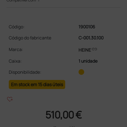
Código:
1900106
Código do fabricante
C-001.30.100
link
Marca:
HEINE
Caixa
:
1 unidade
Disponibilidade:
Em stock em 15 dias úteis
heart_plus
510,00 €