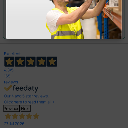
Envie a sua questão
Excellent
4,8
/5
165
reviews
Our 4 and 5 star reviews.
Click here to read them all >
Previous
Next
27 Jul 2026