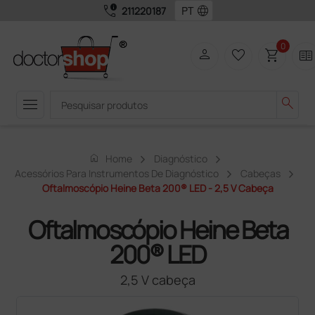
call_quality
language
211220187
0
person
favorite_border
shopping_cart
two_pager
menu
search
home
Home
Diagnóstico
Acessórios Para Instrumentos De Diagnóstico
Cabeças
Oftalmoscópio Heine Beta 200® LED - 2,5 V Cabeça
Oftalmoscópio Heine Beta
200® LED
2,5 V cabeça