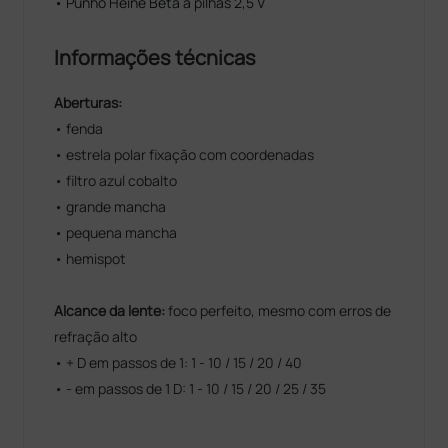
• Punho Heine Beta a pilhas 2,5 V
Informações técnicas
Aberturas:
• fenda
• estrela polar fixação com coordenadas
• filtro azul cobalto
• grande mancha
• pequena mancha
• hemispot
Alcance da lente:
foco perfeito, mesmo com erros de
refração alto
• + D em passos de 1: 1 - 10 / 15 / 20 / 40
• - em passos de 1 D: 1 - 10 / 15 / 20 / 25 / 35