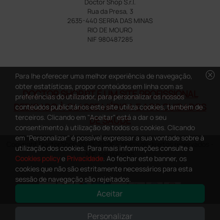
Doctor Shop S.r.l.
Rua da Presa, 3
2635-440 SERRA DAS MINAS
RIO DE MOURO
NIF 980487285
cancel
Para lhe oferecer uma melhor experiência de navegação,
obter estatísticas, propor conteúdos em linha com as
DOCTOR SHOP.PT É UM SITE PROFISSIONAL
preferências do utilizador, para personalizar os nossos
DEDICADO À CLASSE MÉDICA E AOS CUIDADOS
conteúdos publicitários este site utiliza cookies, também de
terceiros. Clicando em "Aceitar" está a dar o seu
DE SAÚDE
consentimento à utilização de todos os cookies. Clicando
em "Personalizar" é possível expressar a sua vontade sobre à
Copyright DoctorShop 2005-2026 - Todos os direitos reservados -
utilização dos cookies. Para mais informações consulte a
NIF: 980487285
Cookies policy
e
Privacidade
. Ao fechar este banner, os
cookies que não são estritamente necessários para esta
sessão de navegação são rejeitados.
Aceitar
0
This site is protected by reCAPTCHA and the Google
Privacy Policy
and
Personalizar