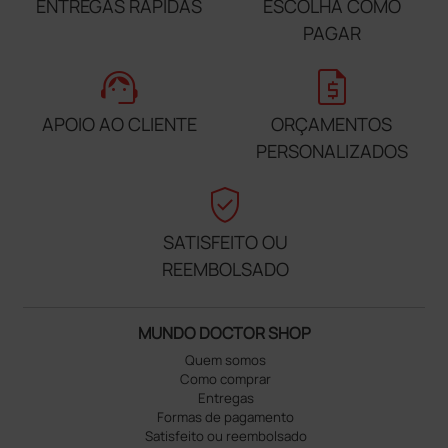
ENTREGAS RÁPIDAS
ESCOLHA COMO
PAGAR
support_agent
request_quote
APOIO AO CLIENTE
ORÇAMENTOS
PERSONALIZADOS
verified_user
SATISFEITO OU
REEMBOLSADO
MUNDO DOCTOR SHOP
Quem somos
Como comprar
Entregas
Formas de pagamento
Satisfeito ou reembolsado