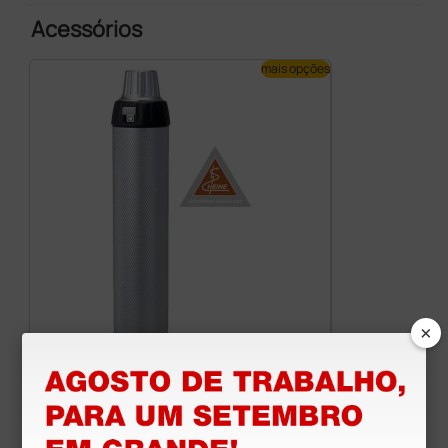
Acessórios
mais opções
×
Punho Heine Beta a pilhas 2,5 V