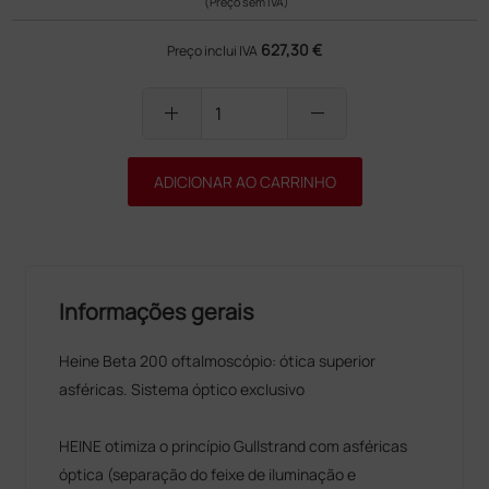
(Preço sem IVA)
627,30 €
Preço inclui IVA
add
remove
ADICIONAR AO CARRINHO
Informações gerais
Heine Beta 200 oftalmoscópio: ótica superior
asféricas. Sistema óptico exclusivo
HEINE otimiza o princípio Gullstrand com asféricas
óptica (separação do feixe de iluminação e