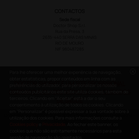
CONTACTOS
Sede fiscal
Doctor Shop S.r.l.
Rua da Presa, 3
2635-440 SERRA DAS MINAS
RIO DE MOURO
NIF 980487285
cancel
Para lhe oferecer uma melhor experiência de navegação,
obter estatísticas, propor conteúdos em linha com as
DOCTOR SHOP.PT É UM SITE PROFISSIONAL
preferências do utilizador, para personalizar os nossos
DEDICADO À CLASSE MÉDICA E AOS CUIDADOS
conteúdos publicitários este site utiliza cookies, também de
terceiros. Clicando em "Aceitar" está a dar o seu
DE SAÚDE
consentimento à utilização de todos os cookies. Clicando
em "Personalizar" é possível expressar a sua vontade sobre à
Copyright DoctorShop 2005-2026 - Todos os direitos reservados -
utilização dos cookies. Para mais informações consulte a
NIF: 980487285
Cookies policy
e
Privacidade
. Ao fechar este banner, os
cookies que não são estritamente necessários para esta
sessão de navegação são rejeitados.