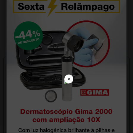
Termocautério Aaron pontas intercambiáveis -
ponta fina não estéril incluída
51,00 €
(Preço sem IVA)
1 unidade
×
Pergunte a um colega
Ainda tem dúvidas?Necessita de mais
esclarecimentos? Envie agora a sua questão aos