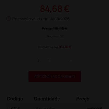
84,68 €
schedule
Promoção válida até 14/08/2026
Preço
116,00 €
(Preço sem IVA)
104,16 €
Preço inclui IVA
add
remove
ADICIONAR AO CARRINHO
Código
Quantidade
Preço
110705
10 unidades
116,00 €