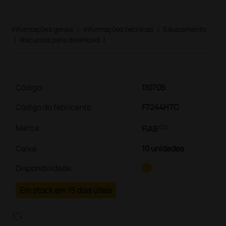
Informações gerais
|
Informações técnicas
|
Equipamento
|
Recursos para download
|
Código:
110705
Código do fabricante
F7244HTC
link
Marca:
FIAB
Caixa
:
10 unidades
Disponibilidade:
Em stock em 15 dias úteis
heart_plus