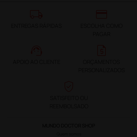
local_shipping
credit_card
ENTREGAS RÁPIDAS
ESCOLHA COMO
PAGAR
support_agent
request_quote
APOIO AO CLIENTE
ORÇAMENTOS
PERSONALIZADOS
verified_user
SATISFEITO OU
REEMBOLSADO
MUNDO DOCTOR SHOP
Quem somos