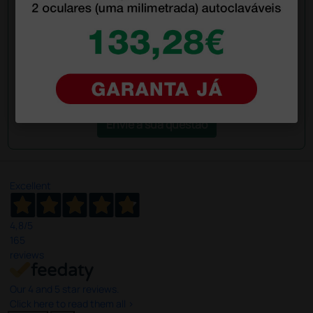
colegas que já adquiriram este produto.
Envie a sua questão
Excellent
4,8
/5
165
reviews
Our 4 and 5 star reviews.
Click here to read them all >