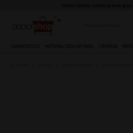
Pagamentos Se
DIAGNÓSTICO
MATERIAL DESCARTÁVEL
CIRURGIA
INST
home
Home
Cirurgia
Termocautérios
Termocautérios 