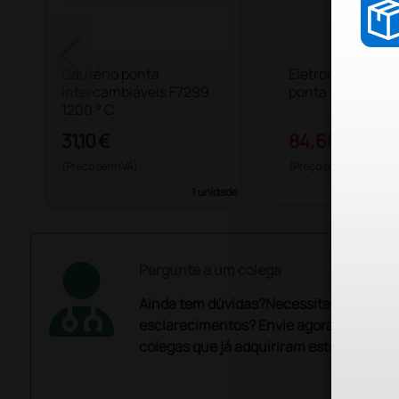
Cautério ponta
Eletrocautério 12
intercambiáveis F7299 -
ponta fina
1200 ° C
31,10 €
84,68 €
116,00
(Preço sem IVA)
(Preço sem IVA)
1 unidade
Pergunte a um colega
Ainda tem dúvidas?Necessita de mais
esclarecimentos? Envie agora a sua que
colegas que já adquiriram este produto.