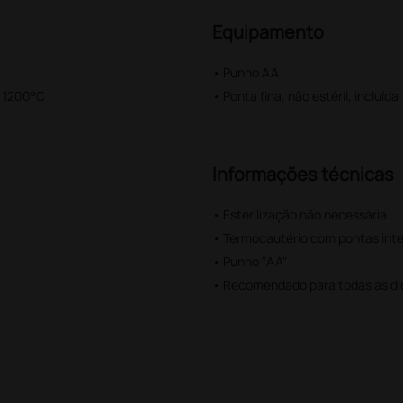
Equipamento
• Punho AA
: 1200°C
• Ponta fina, não estéril, incluída
Informações técnicas
• Esterilização não necessária
• Termocautério com pontas int
• Punho "AA"
• Recomendado para todas as di