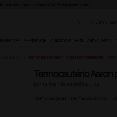
guros e Garantia de Satisfação!
search
person
Entrar/Regis
RUMENTOS
EMERGÊNCIA
CURATIVOS
MOBILIÁRIO CLÍNICO
E Acessórios
Termocautério Aaron Pontas Intercambiáveis - Ponta F
Termocautério Aaron 
ponta fina não estéril incluída
Informações gerais
|
Informações técnicas
|
Eq