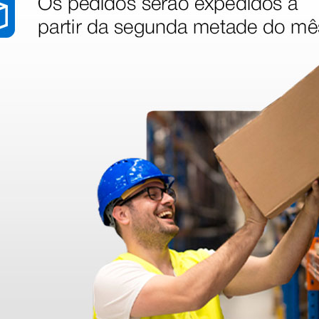
00 ° C -
Eletrocautério 600 ° C -
Eletroca
ponta fina
emergên
com pon
99,00 €
126,00
 €
(Preço sem IVA)
(Preço sem
10 unidades
10 unidades
stão aos