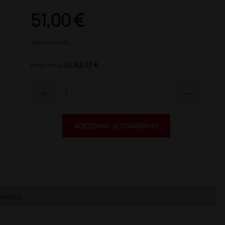
51,00 €
(Preço sem IVA)
62,73 €
Preço inclui IVA
add
remove
ADICIONAR AO CARRINHO
wnload