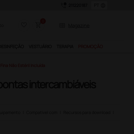
call_quality
language
211220187
0
favorite_border
shopping_cart
two_pager
Magazine
to
DESINFEÇÃO
VESTUÁRIO
TERAPIA
PROMOÇÃO
ina Não Estéril Incluída
pontas intercambiáveis
uipamento
|
Compatível com
|
Recursos para download
|