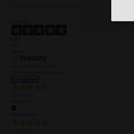
Excellent
4,8
/5
165
reviews
Our 4 and 5 star reviews.
Click here to read them all >
Previous
Next
27 Jul 2026
Very good
Verified buyer
27 Jul 2026