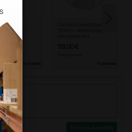
utério de
Cautério Ginecologico
cia 800 ° C -
1200ºC - Haste longa
ta grossa
com ponta fina
 €
119,00 €
 IVA)
(Preço sem IVA)
10 unidades
10 unidades
Envie a sua questão