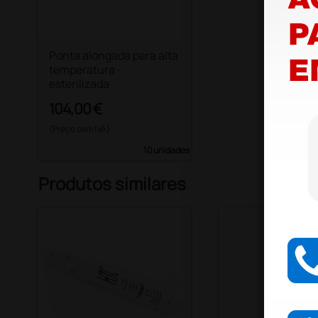
Ponta alongada para alta
temperatura -
esterilizada
104,00 €
(Preço sem IVA)
10 unidades
Produtos similares