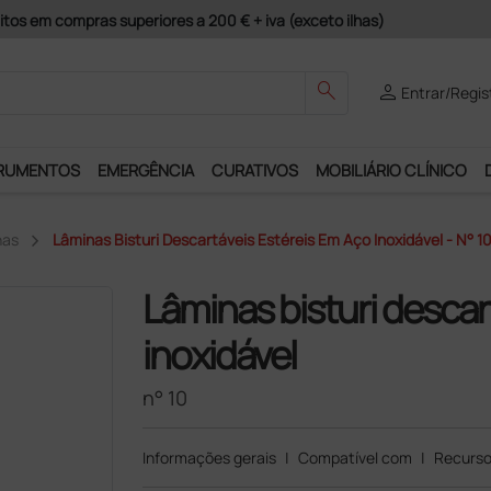
guros e Garantia de Satisfação!
search
person
Entrar/Regis
RUMENTOS
EMERGÊNCIA
CURATIVOS
MOBILIÁRIO CLÍNICO
nas
Lâminas Bisturi Descartáveis Estéreis Em Aço Inoxidável - N° 1
Lâminas bisturi descar
inoxidável
n° 10
Informações gerais
|
Compatível com
|
Recurso