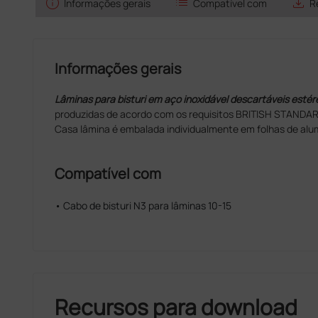
info
list
save_alt
Informações gerais
Compatível com
R
Informações gerais
Lâminas para bisturi em aço inoxidável descartáveis estére
produzidas de acordo com os requisitos BRITISH STANDAR
Casa lâmina é embalada individualmente em folhas de alum
Compatível com
• Cabo de bisturi N3 para lâminas 10-15
Recursos para download