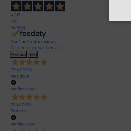
4,8
/5
165
reviews
Our 4 and 5 star reviews.
Click here to read them all >
Previous
Next
27 Jul 2026
Very good
Verified buyer
27 Jul 2026
Prefeito
Verified buyer