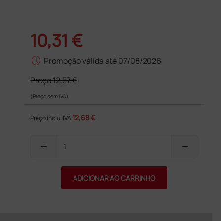
10,31 €
schedule
Promoção válida até 07/08/2026
Preço
12,57 €
(Preço sem IVA)
12,68 €
Preço inclui IVA
add
remove
ADICIONAR AO CARRINHO