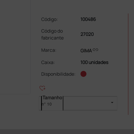
Código:
100486
Código do
27020
fabricante
link
Marca:
GIMA
Caixa
:
100 unidades
Disponibilidade:
heart_plus
Tamanho