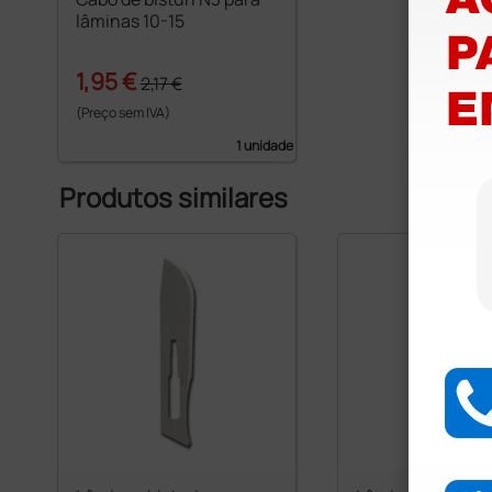
lâminas 10-15
1,95 €
2,17 €
(Preço sem IVA)
1 unidade
Produtos similares