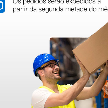
éreis em
- n° 10
100 unidades
stão aos