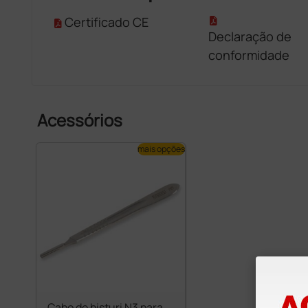
Certificado CE
Declaração de
conformidade
Acessórios
mais opções
Cabo de bisturi N3 para