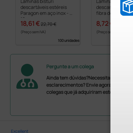
Lâminas bisturi
Lâminas bisturi
descartáveis estéreis
descartáveis est
Paragon em aço inox - n°
fibra de carbono 
10
18,61 €
8,72 €
22,70 €
12,11 €
(Preço sem IVA)
(Preço sem IVA)
100 unidades
Pergunte a um colega
Ainda tem dúvidas?Necessita de mais
esclarecimentos? Envie agora a sua que
colegas que já adquiriram este produto.
Excellent