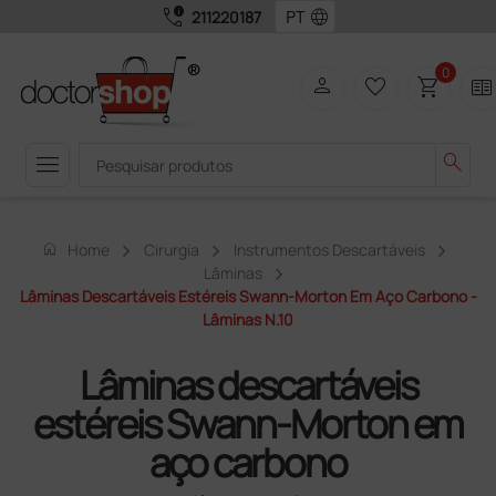
call_quality
language
211220187
0
person
favorite_border
shopping_cart
two_pager
menu
search
home
Home
Cirurgia
Instrumentos Descartáveis
Lâminas
Lâminas Descartáveis Estéreis Swann-Morton Em Aço Carbono -
Lâminas N.10
Lâminas descartáveis
estéreis Swann-Morton em
aço carbono