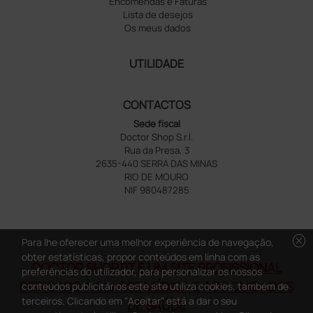
Encomendas e Faturas
Lista de desejos
Os meus dados
UTILIDADE
CONTACTOS
Sede fiscal
Doctor Shop S.r.l.
Rua da Presa, 3
2635-440 SERRA DAS MINAS
RIO DE MOURO
NIF 980487285
cancel
Para lhe oferecer uma melhor experiência de navegação,
obter estatísticas, propor conteúdos em linha com as
DOCTOR SHOP.PT É UM SITE PROFISSIONAL
preferências do utilizador, para personalizar os nossos
DEDICADO À CLASSE MÉDICA E AOS CUIDADOS
conteúdos publicitários este site utiliza cookies, também de
terceiros. Clicando em "Aceitar" está a dar o seu
DE SAÚDE