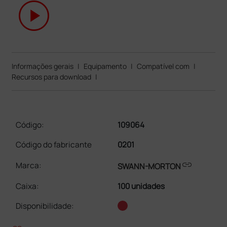
play_circle
Informações gerais
|
Equipamento
|
Compatível com
|
Recursos para download
|
Código:
109064
Código do fabricante
0201
link
Marca:
SWANN-MORTON
Caixa
:
100 unidades
Disponibilidade: