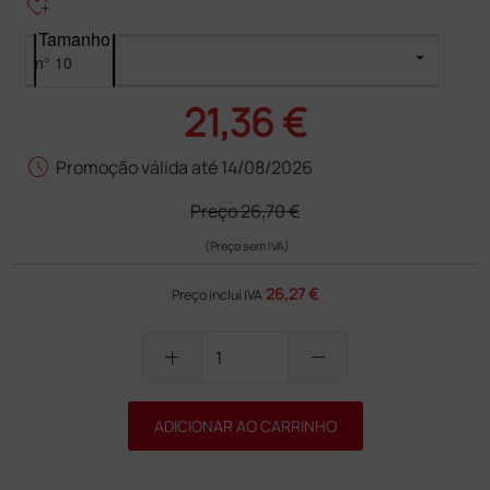
heart_plus
Tamanho
21,36 €
schedule
Promoção válida até 14/08/2026
Preço
26,70 €
(Preço sem IVA)
26,27 €
Preço inclui IVA
add
remove
ADICIONAR AO CARRINHO