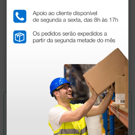
Porta-agulha graduado Swann-Morton n. 3 para
lâminas de 10 a 15
10,95 €
12,17 €
(Preço sem IVA)
1 unidade