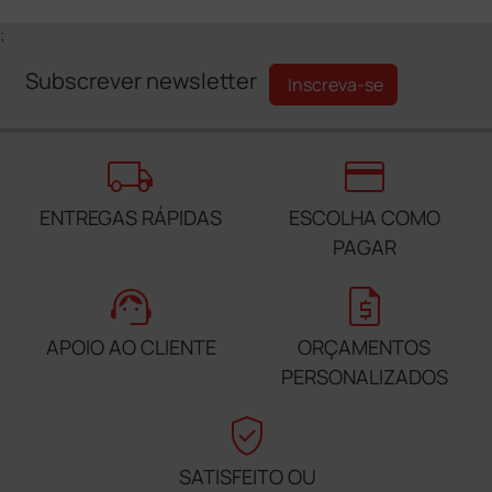
;
Subscrever newsletter
Inscreva-se
local_shipping
credit_card
ENTREGAS RÁPIDAS
ESCOLHA COMO
PAGAR
support_agent
request_quote
APOIO AO CLIENTE
ORÇAMENTOS
PERSONALIZADOS
verified_user
SATISFEITO OU