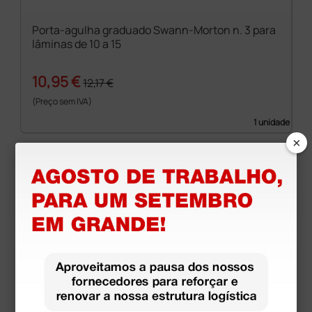
Porta-agulha graduado Swann-Morton n. 3 para
lâminas de 10 a 15
10,95 €
12,17 €
(Preço sem IVA)
1 unidade
×
Pode ser utilizado com: