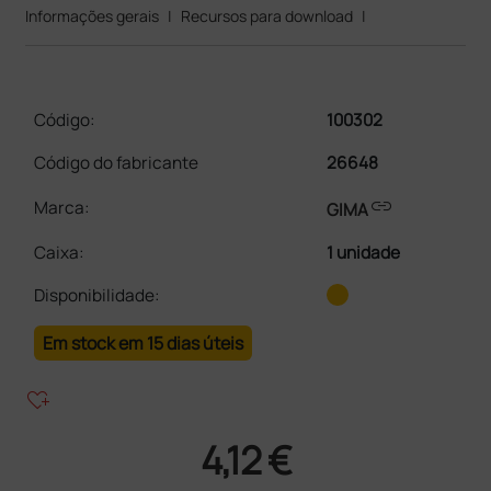
Informações gerais
|
Recursos para download
|
Código:
100302
Código do fabricante
26648
link
Marca:
GIMA
Caixa
:
1 unidade
Disponibilidade:
Em stock em 15 dias úteis
heart_plus
4,12 €