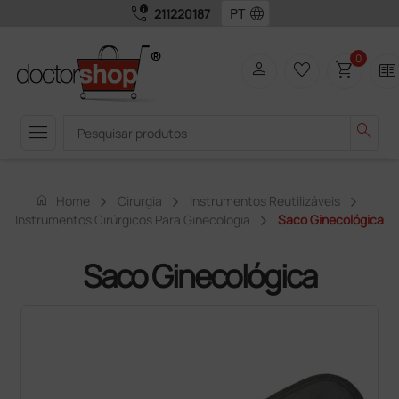
call_quality
language
211220187
0
person
favorite_border
shopping_cart
two_pager
menu
search
home
Home
Cirurgia
Instrumentos Reutilizáveis
Instrumentos Cirúrgicos Para Ginecologia
Saco Ginecológica
Saco Ginecológica