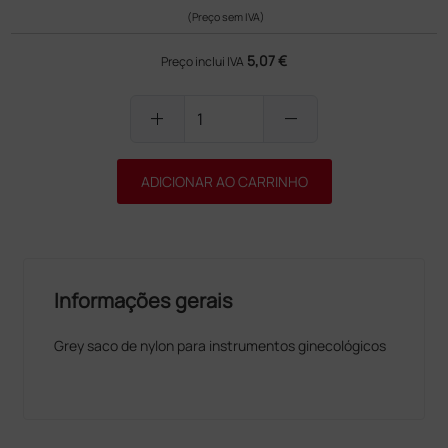
(Preço sem IVA)
5,07 €
Preço inclui IVA
add
remove
ADICIONAR AO CARRINHO
Informações gerais
Grey saco de nylon para instrumentos ginecológicos