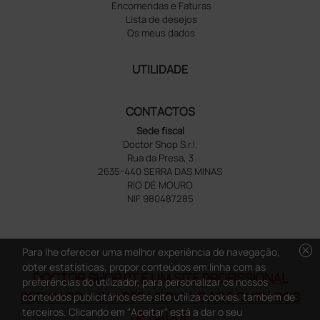
Encomendas e Faturas
Lista de desejos
Os meus dados
UTILIDADE
CONTACTOS
Sede fiscal
Doctor Shop S.r.l.
Rua da Presa, 3
2635-440 SERRA DAS MINAS
RIO DE MOURO
NIF 980487285
cancel
Para lhe oferecer uma melhor experiência de navegação,
obter estatísticas, propor conteúdos em linha com as
DOCTOR SHOP.PT É UM SITE PROFISSIONAL
preferências do utilizador, para personalizar os nossos
DEDICADO À CLASSE MÉDICA E AOS CUIDADOS
conteúdos publicitários este site utiliza cookies, também de
terceiros. Clicando em "Aceitar" está a dar o seu
DE SAÚDE