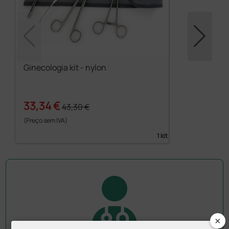
Ginecologia kit - nylon
33,34 €
43,30 €
(Preço sem IVA)
1 kit
×