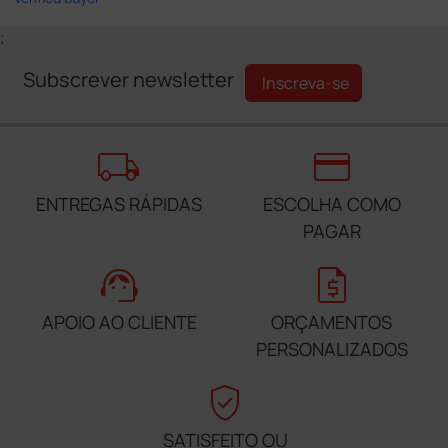
;
Subscrever newsletter
Inscreva-se
local_shipping
credit_card
ENTREGAS RÁPIDAS
ESCOLHA COMO
PAGAR
support_agent
request_quote
APOIO AO CLIENTE
ORÇAMENTOS
PERSONALIZADOS
verified_user
SATISFEITO OU