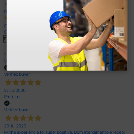
165
reviews
Our 4 and 5 star reviews.
Click here to read them all >
Previous
Next
27 Jul 2026
Very good
Verified buyer
27 Jul 2026
Prefeito
Verified buyer
20 Jul 2026
Minha experiência foi super positiva. Bom atendimento e recebi