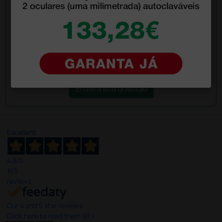
colegas que já adquiriram este produto.
Envie a sua questão
Excellent
4,8
/5
165
reviews
Our 4 and 5 star reviews.
Click here to read them all >