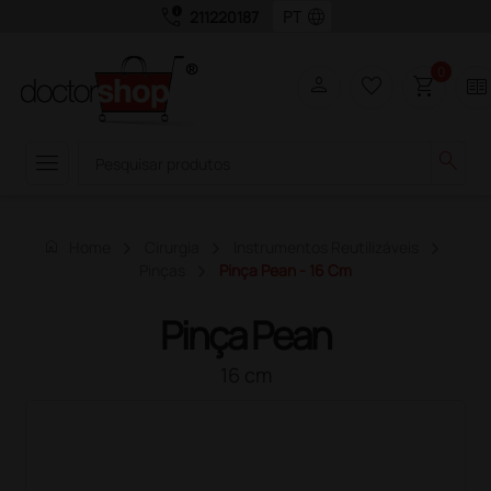
call_quality
language
211220187
0
person
favorite_border
shopping_cart
two_pager
menu
search
home
Home
Cirurgia
Instrumentos Reutilizáveis
Pinças
Pinça Pean - 16 Cm
Pinça Pean
16 cm