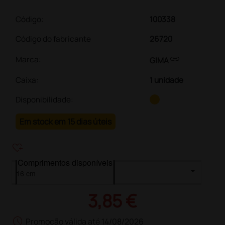
Código:
100338
Código do fabricante
26720
link
Marca:
GIMA
Caixa
:
1 unidade
Disponibilidade:
Em stock em 15 dias úteis
heart_plus
Comprimentos disponíveis
3,85 €
schedule
Promoção válida até 14/08/2026