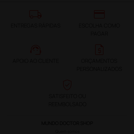
local_shipping
credit_card
ENTREGAS RÁPIDAS
ESCOLHA COMO
PAGAR
support_agent
request_quote
APOIO AO CLIENTE
ORÇAMENTOS
PERSONALIZADOS
verified_user
SATISFEITO OU
REEMBOLSADO
MUNDO DOCTOR SHOP
Quem somos