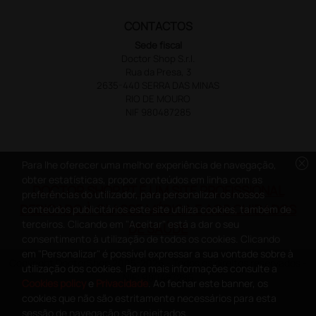
CONTACTOS
Sede fiscal
Doctor Shop S.r.l.
Rua da Presa, 3
2635-440 SERRA DAS MINAS
RIO DE MOURO
NIF 980487285
cancel
Para lhe oferecer uma melhor experiência de navegação,
obter estatísticas, propor conteúdos em linha com as
DOCTOR SHOP.PT É UM SITE PROFISSIONAL
preferências do utilizador, para personalizar os nossos
DEDICADO À CLASSE MÉDICA E AOS CUIDADOS
conteúdos publicitários este site utiliza cookies, também de
terceiros. Clicando em "Aceitar" está a dar o seu
DE SAÚDE
consentimento à utilização de todos os cookies. Clicando
em "Personalizar" é possível expressar a sua vontade sobre à
Copyright DoctorShop 2005-2026 - Todos os direitos reservados -
utilização dos cookies. Para mais informações consulte a
NIF: 980487285
Cookies policy
e
Privacidade
. Ao fechar este banner, os
cookies que não são estritamente necessários para esta
sessão de navegação são rejeitados.