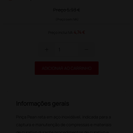
Preço
5,93 €
(Preço sem IVA)
4,74 €
Preço inclui IVA
add
remove
ADICIONAR AO CARRINHO
Informações gerais
Pinça Pean reta em aço inoxidável, indicada para a
captura e manutenção de compressas e materiais
de curativo durante procedimentos de curativo e