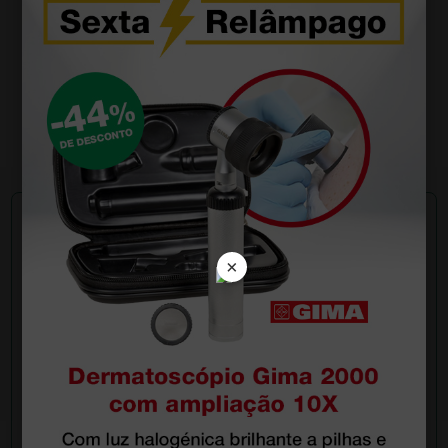
Pinça Kocher recta - 16 cm - 1 × 2 dentes
4,00 €
6,67 €
(Preço sem IVA)
1 unidade
×
Pergunte a um colega
Ainda tem dúvidas?Necessita de mais
esclarecimentos? Envie agora a sua questão aos