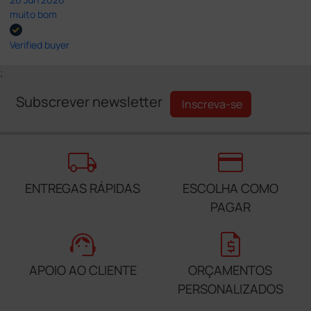
muito bom
Verified buyer
;
Subscrever newsletter
Inscreva-se
local_shipping
credit_card
ENTREGAS RÁPIDAS
ESCOLHA COMO
PAGAR
support_agent
request_quote
APOIO AO CLIENTE
ORÇAMENTOS
PERSONALIZADOS