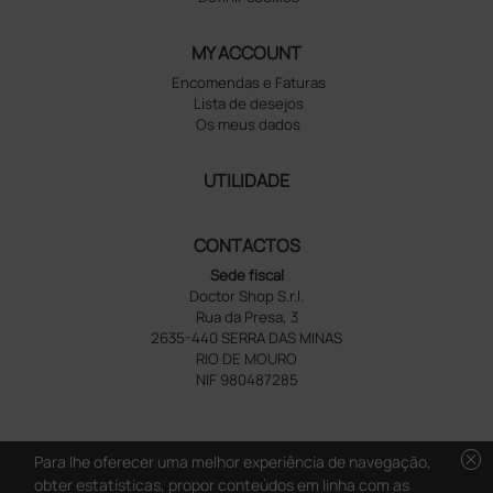
MY ACCOUNT
Encomendas e Faturas
Lista de desejos
Os meus dados
UTILIDADE
CONTACTOS
Sede fiscal
Doctor Shop S.r.l.
Rua da Presa, 3
2635-440 SERRA DAS MINAS
RIO DE MOURO
NIF 980487285
cancel
Para lhe oferecer uma melhor experiência de navegação,
obter estatísticas, propor conteúdos em linha com as