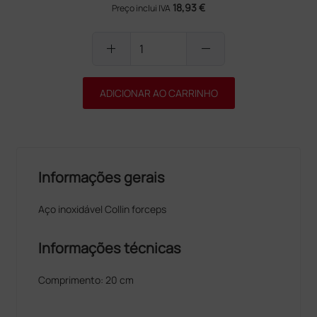
18,93 €
Preço inclui IVA
add
remove
ADICIONAR AO CARRINHO
Informações gerais
Aço inoxidável Collin forceps
Informações técnicas
Comprimento: 20 cm