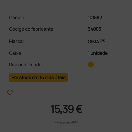
Código:
101882
Código do fabricante
34005
link
Marca:
GIMA
Caixa
:
1 unidade
Disponibilidade:
Em stock em 15 dias úteis
heart_plus
15,39 €
(Preço sem IVA)