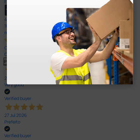
Excellent
4,8
/5
165
reviews
Our 4 and 5 star reviews.
Click here to read them all >
Previous
Next
27 Jul 2026
Very good
Verified buyer
27 Jul 2026
Prefeito
Verified buyer