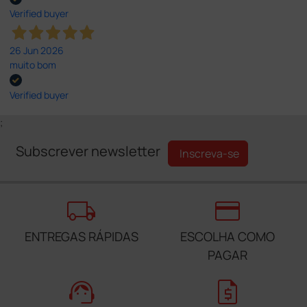
Verified buyer
26 Jun 2026
muito bom
Verified buyer
;
Subscrever newsletter
Inscreva-se
local_shipping
credit_card
ENTREGAS RÁPIDAS
ESCOLHA COMO
PAGAR
support_agent
request_quote