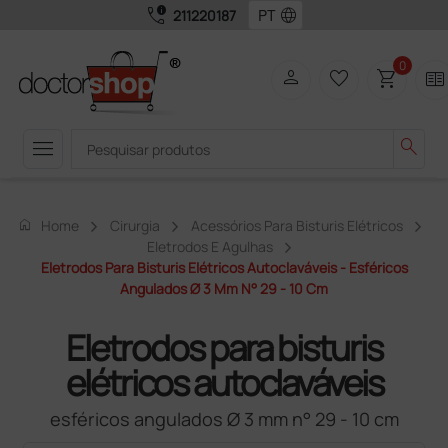
call_quality
language
211220187
0
person
favorite_border
shopping_cart
two_pager
menu
search
home
Home
Cirurgia
Acessórios Para Bisturis Elétricos
Eletrodos E Agulhas
Eletrodos Para Bisturis Elétricos Autoclaváveis - Esféricos
Angulados Ø 3 Mm N° 29 - 10 Cm
Eletrodos para bisturis
elétricos autoclaváveis
esféricos angulados Ø 3 mm n° 29 - 10 cm