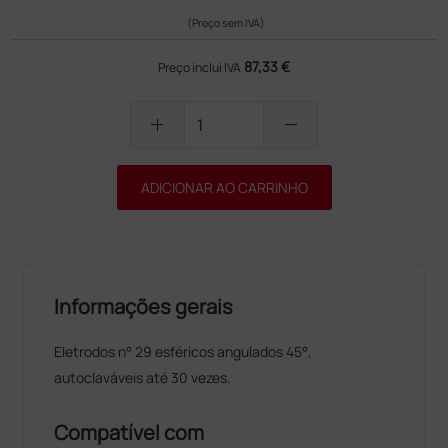
(Preço sem IVA)
87,33 €
Preço inclui IVA
add
remove
ADICIONAR AO CARRINHO
Informações gerais
Eletrodos n° 29 esféricos angulados 45°,
autoclaváveis até 30 vezes.
Compatível com