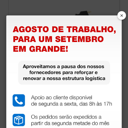
×
Manípulo para bisturis elétricos Mb autoclavável
100 vezes
34,94 €
39,70 €
(Preço sem IVA)
1 unidade