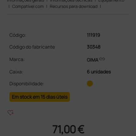
|
Compatível com
|
Recursos para download
|
Código:
111919
Código do fabricante
30348
link
Marca:
GIMA
Caixa
:
6 unidades
Disponibilidade:
Em stock em 15 dias úteis
heart_plus
71,00 €