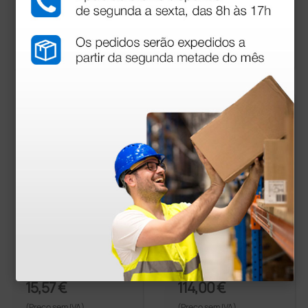
34,00 €
15,92 €
(Preço sem IVA)
(Preço sem IVA)
5 unidades
5 unidades
com agulha n° 15 - 7
Conjunto 10 elétrodo
cm
s autoclaváveis - par
a bisturis elétricos -
comprimento 10 cm
15,57 €
114,00 €
(Preço sem IVA)
(Preço sem IVA)