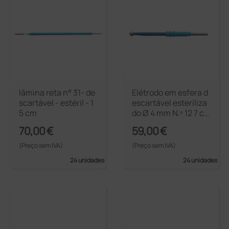
lâmina reta n° 31- de
Elétrodo em esfera d
scartável - estéril - 1
escartável esteriliza
5 cm
do Ø 4 mm N.º 12 7 c
m
70,00 €
59,00 €
(Preço sem IVA)
(Preço sem IVA)
24 unidades
24 unidades