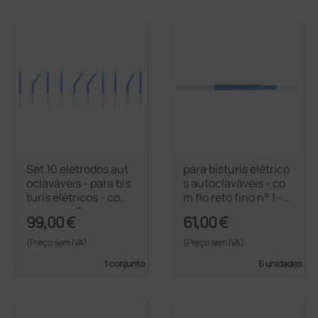
Set 10 eletrodos aut
para bisturis elétrico
oclaváveis - para bis
s autoclaváveis - co
turis elétricos - com
m fio reto fino n° 1 - 5
primento 5 cm
cm
99,00 €
61,00 €
(Preço sem IVA)
(Preço sem IVA)
1 conjunto
6 unidades