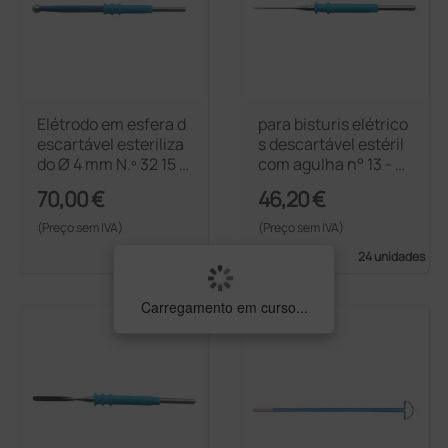
Elétrodo em esfera d
para bisturis elétrico
escartável esteriliza
s descartável estéril
do Ø 4 mm N.º 32 15 c
com agulha n° 13 - 7
m
cm
70,00 €
46,20 €
(Preço sem IVA)
(Preço sem IVA)
24 unidades
24 unidades
Carregamento em curso...