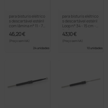
para bisturis elétrico
para bisturis elétrico
s descartável estéril
s descartável estéril
com lâmina n° 11 - 7
Loop n° 34 - 15 cm - 1
cm
5 × 8 mm
46,20 €
43,10 €
(Preço sem IVA)
(Preço sem IVA)
24 unidades
10 unidades