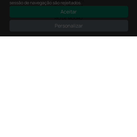
sessão de navegação são rejeitados.
Previous
Next
Aceitar
27 Jul 2026
Personalizar
Very good
Verified buyer
27 Jul 2026
Prefeito
Verified buyer
20 Jul 2026
Minha experiência foi super positiva. Bom atendimento e recebi
dentro do prazo. Obrigada.
Verified buyer
14 Jul 2026