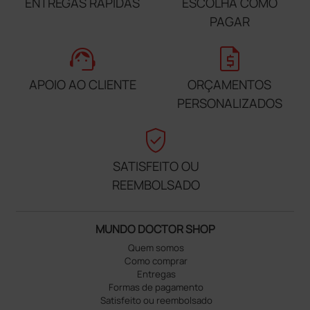
Eletrodos para bistur
is elétricos autoclav
Eletrodos para bistur
áveis - com laço reto
is elétricos autoclav
n° 7 - 5 cm
áveis - com laço ang
61,00 €
ulado n° 8 - 5 cm
61,00 €
(Preço sem IVA)
(Preço sem IVA)
6 unidades
6 unidades
Eletrodos para bistur
Eletrodos para bistur
is elétricos autoclav
is elétricos autoclav