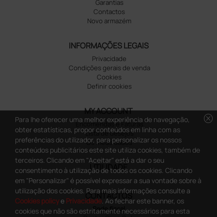
áveis - angulados co
áveis - com gancho
m fio 1 mm n° 6 - 5 c
angulados n° 5 - 5 c
61,00 €
61,00 €
m
m
(Preço sem IVA)
(Preço sem IVA)
6 unidades
6 unidades
Carregar mais produtos
cancel
Para lhe oferecer uma melhor experiência de navegação,
Excellent
obter estatísticas, propor conteúdos em linha com as
preferências do utilizador, para personalizar os nossos
conteúdos publicitários este site utiliza cookies, também de
4,8
/5
terceiros. Clicando em "Aceitar" está a dar o seu
165
consentimento à utilização de todos os cookies. Clicando
reviews
em "Personalizar" é possível expressar a sua vontade sobre à
utilização dos cookies. Para mais informações consulte a
Our 4 and 5 star reviews.
Cookies policy
e
Privacidade
. Ao fechar este banner, os
Click here to read them all >
cookies que não são estritamente necessários para esta