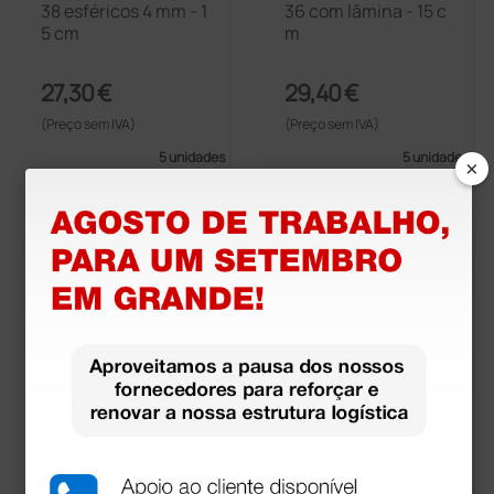
38 esféricos 4 mm - 1
36 com lâmina - 15 c
5 cm
m
27,30 €
29,40 €
(Preço sem IVA)
(Preço sem IVA)
5 unidades
5 unidades
×
35 de agulha - 15 cm
17 esféricos 4 mm - 7
cm