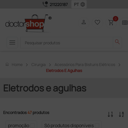
call_quality
language
211220187
0
person
favorite_border
shopping_cart
two_page
menu
search
home
Home
Cirurgia
Acessórios Para Bisturis Elétricos
Eletrodos E Agulhas
Eletrodos e agulhas
Encontrados
47
produtos
promoção
Só produtos disponíveis