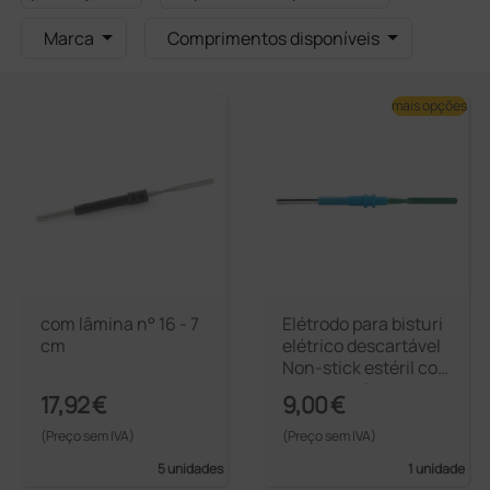
Marca
Comprimentos disponíveis
mais opções
com lâmina n° 16 - 7
Elétrodo para bisturi
cm
elétrico descartável
Non-stick estéril co
m ponta a lama
17,92 €
9,00 €
(Preço sem IVA)
(Preço sem IVA)
5 unidades
1 unidade