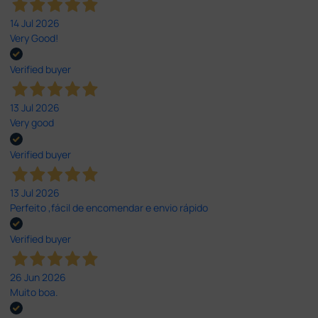
6 unidades
6 unidades
Eletrodos para bistur
Eletrodos para bistur
is elétricos autoclav
is elétricos autoclav
áveis - com asa reto
áveis - com asa reto
s 8 mm n° 24 - 10 cm
s 4 mm n° 23 - 10 cm
71,00 €
71,00 €
(Preço sem IVA)
(Preço sem IVA)
6 unidades
6 unidades