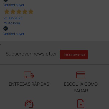
Verified buyer
26 Jun 2026
muito bom
Verified buyer
;
Subscrever newsletter
Inscreva-se
local_shipping
credit_card
ENTREGAS RÁPIDAS
ESCOLHA COMO
PAGAR
support_agent
request_quote