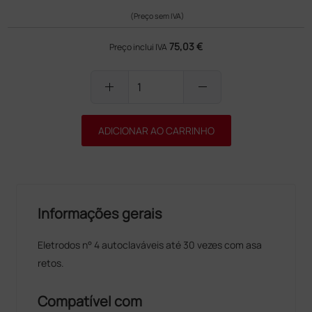
(Preço sem IVA)
75,03 €
Preço inclui IVA
add
remove
ADICIONAR AO CARRINHO
Informações gerais
Eletrodos n° 4 autoclaváveis até 30 vezes com asa
retos.
Compatível com