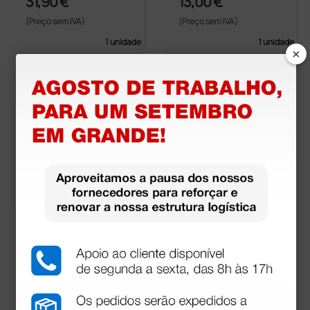
31,90 €
13,00 €
(Preço sem IVA)
(Preço sem IVA)
1 unidade
1 unidade
×
Troemner
15,45 €
(Preço sem IVA)