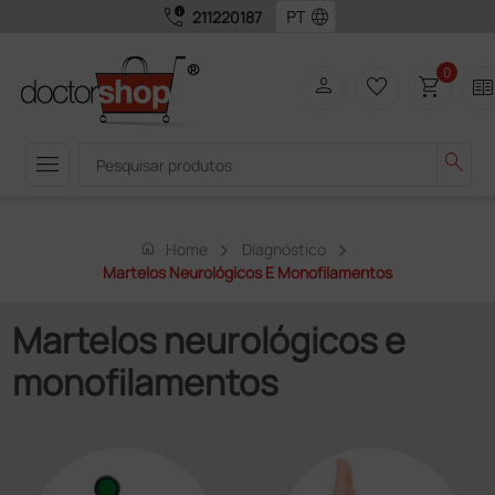
call_quality
language
211220187
0
person
favorite_border
shopping_cart
two_page
menu
search
home
Home
Diagnóstico
Martelos Neurológicos E Monofilamentos
Martelos neurológicos e
monofilamentos