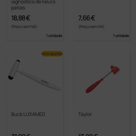
iagnóstico de neuro
patias
18,88 €
7,66 €
(Preço sem IVA)
(Preço sem IVA)
1 unidade
1 unidade
mais opções
Buck LUXAMED
Taylor