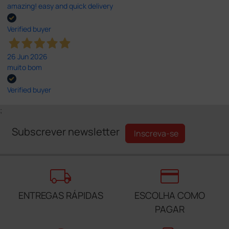
amazing! easy and quick delivery
Verified buyer
26 Jun 2026
muito bom
Verified buyer
;
Subscrever newsletter
Inscreva-se
local_shipping
credit_card
ENTREGAS RÁPIDAS
ESCOLHA COMO
PAGAR