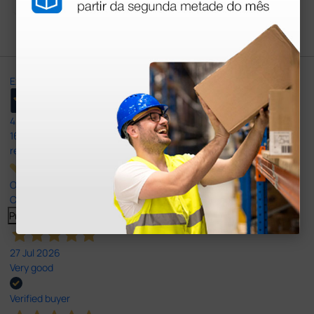
1 unidade
Excellent
4,8
/5
165
reviews
Our 4 and 5 star reviews.
Click here to read them all >
Previous
Next
27 Jul 2026
Very good
Verified buyer