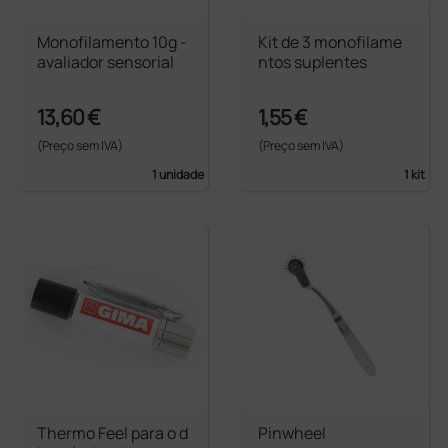
Monofilamento 10g -
Kit de 3 monofilame
avaliador sensorial
ntos suplentes
13,60 €
1,55 €
(Preço sem IVA)
(Preço sem IVA)
1 unidade
1 kit
Thermo Feel para o d
Pinwheel