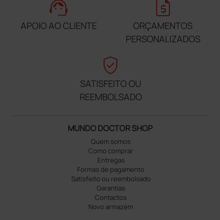
support_agent
request_quote
APOIO AO CLIENTE
ORÇAMENTOS
PERSONALIZADOS
verified_user
SATISFEITO OU
REEMBOLSADO
MUNDO DOCTOR SHOP
Quem somos
Como comprar
Entregas
Formas de pagamento
Satisfeito ou reembolsado
Garantias
Contactos
Novo armazém