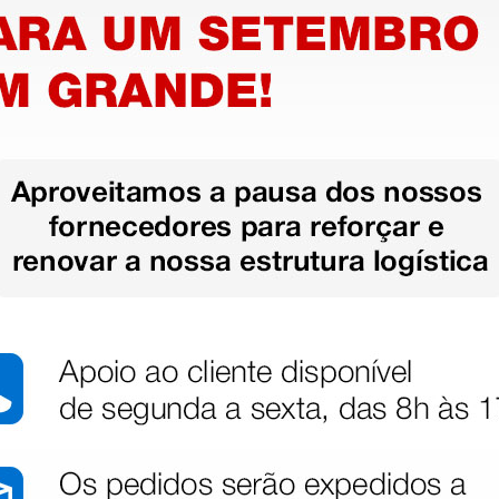
Informações técnicas
• Cor: prata
posições e cabo de latão
• Agulha: sim
• Algesímetro: não
• Peso: 170 gr
• Comprimento: 24 cm
• Diâmetro: 4,5 cm