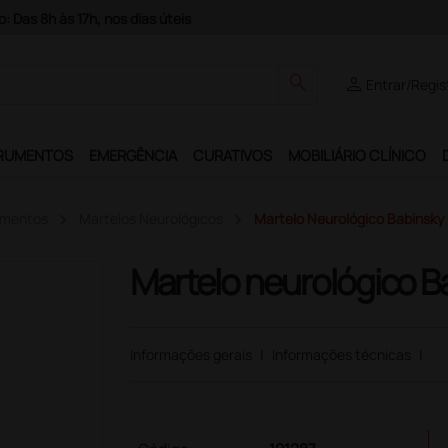
 Das 8h às 17h, nos dias úteis
search
person
Entrar/Regis
RUMENTOS
EMERGÊNCIA
CURATIVOS
MOBILIÁRIO CLÍNICO
amentos
Martelos Neurológicos
Martelo Neurológico Babinsky
Martelo neurológico B
Informações gerais
|
Informações técnicas
|