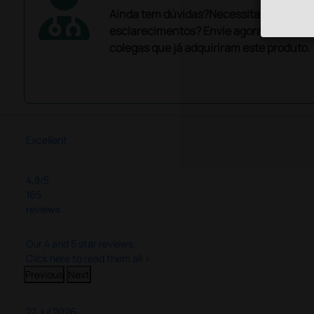
Ainda tem dúvidas?Necessita de mais
esclarecimentos? Envie agora a sua que
colegas que já adquiriram este produto.
Excellent
4,8
/5
165
reviews
Our 4 and 5 star reviews.
Click here to read them all >
Previous
Next
27 Jul 2026