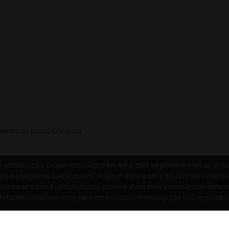
dentro do prazo. Obrigada.
estatísticas, propor conteúdos em linha com as preferências do utiliz
bém de terceiros. Clicando em "Aceitar" está a dar o seu consentimento 
a vontade sobre à utilização dos cookies. Para mais informações consul
!
estritamente necessários para esta sessão de navegação são rejeitados