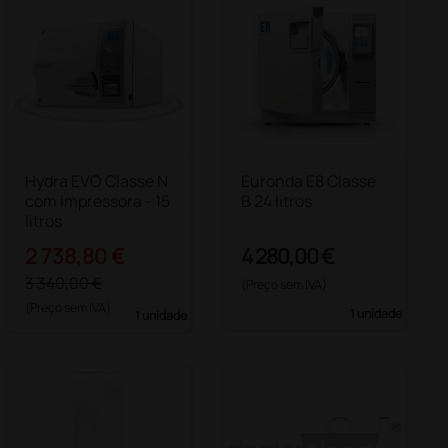
Hydra EVO Classe N
Euronda E8 Classe
com impressora - 15
B 24 litros
litros
2 738,80 €
4 280,00 €
3 340,00 €
(Preço sem IVA)
(Preço sem IVA)
1 unidade
1 unidade