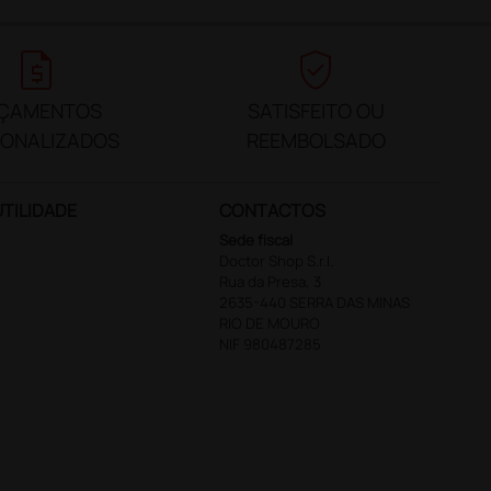
request_quote
verified_user
ÇAMENTOS
SATISFEITO OU
SONALIZADOS
REEMBOLSADO
UTILIDADE
CONTACTOS
Sede fiscal
Doctor Shop S.r.l.
Rua da Presa, 3
2635-440 SERRA DAS MINAS
RIO DE MOURO
NIF 980487285