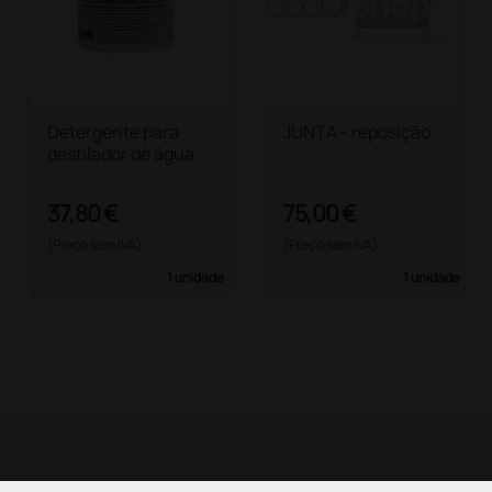
Detergente para
JUNTA - reposição
destilador de água
37,80 €
75,00 €
(Preço sem IVA)
(Preço sem IVA)
1 unidade
1 unidade