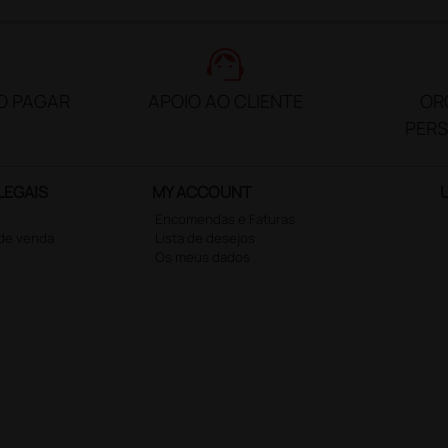
support_agent
O PAGAR
APOIO AO CLIENTE
OR
PER
LEGAIS
MY ACCOUNT
Encomendas e Faturas
 de venda
Lista de desejos
Os meus dados