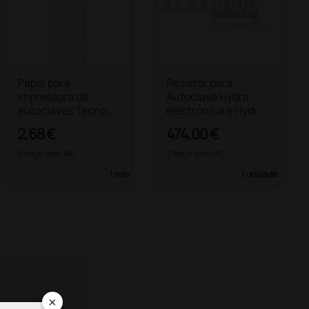
Papel para
Resistor para
impressora de
Autoclave Hydra
autoclaves Tecno
electrónica e Hydra
Gaz Andromeda
Plus
2,68 €
474,00 €
(Preço sem IVA)
(Preço sem IVA)
1 rolo
1 unidade
×
×