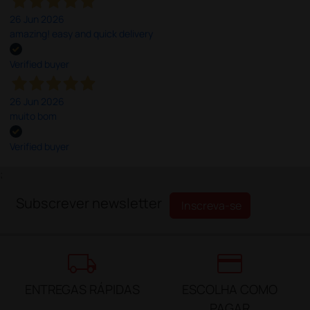
26 Jun 2026
amazing! easy and quick delivery
Verified buyer
26 Jun 2026
muito bom
Verified buyer
;
Subscrever newsletter
Inscreva-se
local_shipping
credit_card
ENTREGAS RÁPIDAS
ESCOLHA COMO
PAGAR