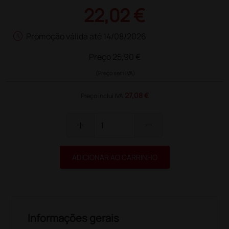
22,02 €
schedule
Promoção válida até 14/08/2026
Preço
25,90 €
(Preço sem IVA)
27,08 €
Preço inclui IVA
add
remove
ADICIONAR AO CARRINHO
Informações gerais