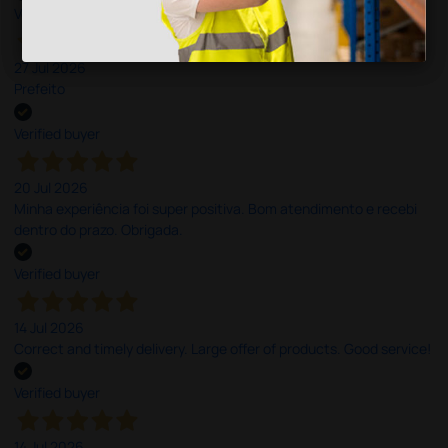
Verified buyer
27 Jul 2026
Prefeito
Verified buyer
20 Jul 2026
Minha experiência foi super positiva. Bom atendimento e recebi
dentro do prazo. Obrigada.
Verified buyer
14 Jul 2026
Correct and timely delivery. Large offer of products. Good service!
Verified buyer
14 Jul 2026