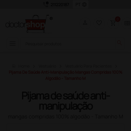
call_quality
language
211220187
0
person
favorite_border
shopping_cart
two_pager
menu
search
home
Home
Vestuário
Vestuário Para Pacientes
Pijama De Saúde Anti-Manipulação Mangas Compridas 100%
Algodão - Tamanho M
Pijama de saúde anti-
manipulação
mangas compridas 100% algodão - Tamanho M