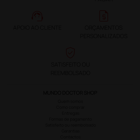
support_agent
request_quote
APOIO AO CLIENTE
ORÇAMENTOS
PERSONALIZADOS
verified_user
SATISFEITO OU
REEMBOLSADO
MUNDO DOCTOR SHOP
Quem somos
Como comprar
Entregas
Formas de pagamento
Satisfeito ou reembolsado
Garantias
Contactos