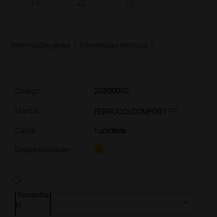
Informações gerais
|
Informações técnicas
|
Código:
20300002
link
Marca:
FERRUCCI COMFORT
Caixa
:
1 unidade
Disponibilidade:
heart_plus
Tamanho