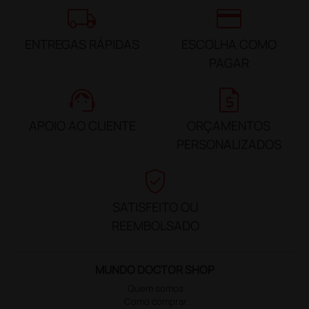
local_shipping
credit_card
ENTREGAS RÁPIDAS
ESCOLHA COMO
PAGAR
support_agent
request_quote
APOIO AO CLIENTE
ORÇAMENTOS
PERSONALIZADOS
verified_user
SATISFEITO OU
REEMBOLSADO
MUNDO DOCTOR SHOP
Quem somos
Como comprar