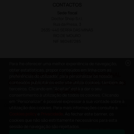
CONTACTOS
Sede fiscal
Doctor Shop S.r.l.
Rua da Presa, 3
2635-440 SERRA DAS MINAS
RIO DE MOURO
NIF 980487285
cancel
Para lhe oferecer uma melhor experiência de navegação,
obter estatísticas, propor conteúdos em linha com as
DOCTOR SHOP.PT É UM SITE PROFISSIONAL
preferências do utilizador, para personalizar os nossos
DEDICADO À CLASSE MÉDICA E AOS CUIDADOS
conteúdos publicitários este site utiliza cookies, também de
terceiros. Clicando em "Aceitar" está a dar o seu
DE SAÚDE
consentimento à utilização de todos os cookies. Clicando
em "Personalizar" é possível expressar a sua vontade sobre à
Copyright DoctorShop 2005-2026 - Todos os direitos reservados -
utilização dos cookies. Para mais informações consulte a
NIF: 980487285
Cookies policy
e
Privacidade
. Ao fechar este banner, os
cookies que não são estritamente necessários para esta
sessão de navegação são rejeitados.