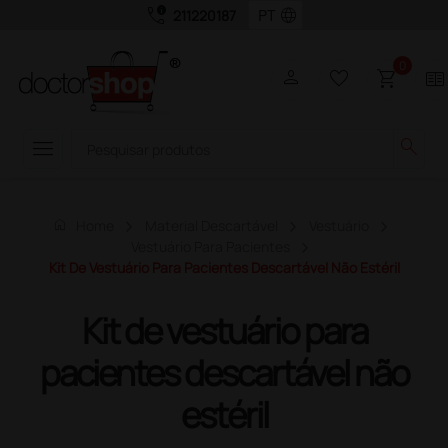
call_quality
language
211220187
0
person
favorite_border
shopping_cart
two_pager
menu
search
home
Home
Material Descartável
Vestuário
Vestuário Para Pacientes
Kit De Vestuário Para Pacientes Descartável Não Estéril
Kit de vestuário para
pacientes descartável não
estéril