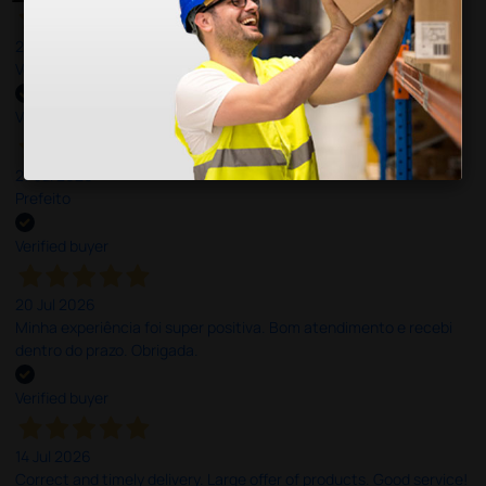
27 Jul 2026
Very good
Verified buyer
27 Jul 2026
Prefeito
Verified buyer
20 Jul 2026
Minha experiência foi super positiva. Bom atendimento e recebi
dentro do prazo. Obrigada.
Verified buyer
14 Jul 2026
Correct and timely delivery. Large offer of products. Good service!