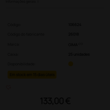
Informações gerais
|
Código:
106624
Código do fabricante
26018
link
Marca:
GIMA
Caixa
:
25 unidades
Disponibilidade:
Em stock em 15 dias úteis
heart_plus
133,00 €