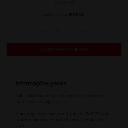
(Preço sem IVA)
163,59 €
Preço inclui IVA
add
remove
ADICIONAR AO CARRINHO
Informações gerais
O kit inclui kimono, touca redonda com elástico e
protectores de sapatos.
2
Kimono opaco de manga curta em tnt SMS 30 g/m
azul com abertura frontal e fecho na cintura com
laços.