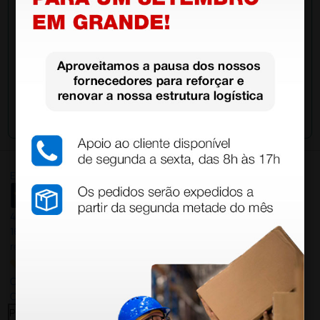
Envie a sua questão
Excellent
4,8
/5
165
reviews
Our 4 and 5 star reviews.
Click here to read them all >
Previous
Next