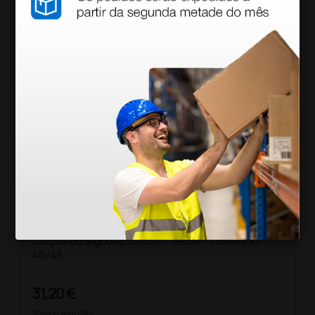
Calças de algodão unisex - verde - Tamanho
46/48
31,20 €
(Preço sem IVA)