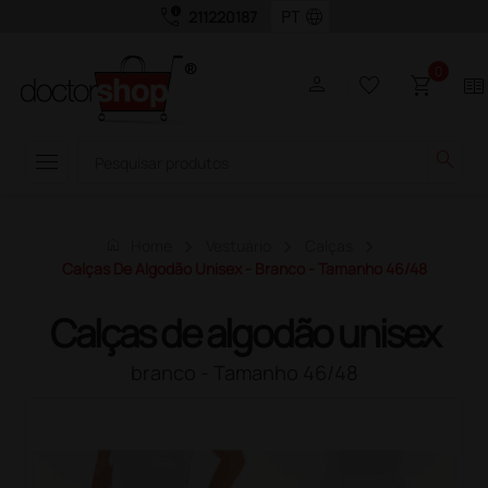
call_quality
language
211220187
0
person
favorite_border
shopping_cart
two_pager
menu
search
home
Home
Vestuário
Calças
Calças De Algodão Unisex - Branco - Tamanho 46/48
Calças de algodão unisex
branco - Tamanho 46/48