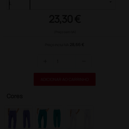
23,30 €
(Preço sem IVA)
28,66 €
Preço inclui IVA
add
remove
ADICIONAR AO CARRINHO
Cores