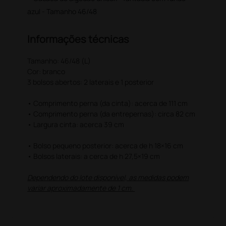
azul - Tamanho 46/48
Informações técnicas
Tamanho: 46/48 (L)
Cor: branco
3 bolsos abertos: 2 laterais e 1 posterior
• Comprimento perna (da cinta): acerca de 111 cm
• Comprimento perna (da entrepernas): circa 82 cm
• Largura cinta: acerca 39 cm
• Bolso pequeno posterior: acerca de h 18×16 cm
• Bolsos laterais: a cerca de h 27,5×19 cm
Dependendo do lote disponível, as medidas podem
variar aproximadamente de 1 cm.