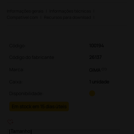
Informações gerais
|
Informações técnicas
|
Compatível com
|
Recursos para download
|
Código:
100194
Código do fabricante
26137
link
Marca:
GIMA
Caixa
:
1 unidade
Disponibilidade:
Em stock em 15 dias úteis
heart_plus
Tamanho