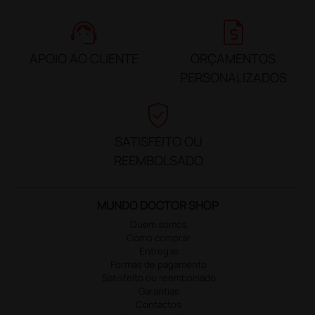
support_agent
request_quote
APOIO AO CLIENTE
ORÇAMENTOS
PERSONALIZADOS
verified_user
SATISFEITO OU
REEMBOLSADO
MUNDO DOCTOR SHOP
Quem somos
Como comprar
Entregas
Formas de pagamento
Satisfeito ou reembolsado
Garantias
Contactos