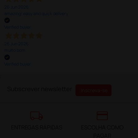
26 Jun 2026
amazing! easy and quick delivery
Verified buyer
26 Jun 2026
muito bom
Verified buyer
;
Subscrever newsletter
Inscreva-se
local_shipping
credit_card
ENTREGAS RÁPIDAS
ESCOLHA COMO
PAGAR