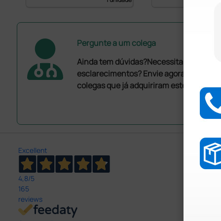
Pergunte a um colega
Ainda tem dúvidas?Necessita de mais
esclarecimentos? Envie agora a sua que
colegas que já adquiriram este produto.
Excellent
4,8
/5
165
reviews