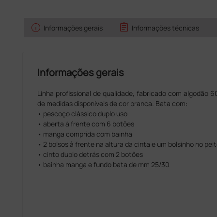
info
assignment
Informações gerais
Informações técnicas
Informações gerais
Linha profissional de qualidade, fabricado com algodão
de medidas disponíveis de cor branca. Bata com:
• pescoço clássico duplo uso
• aberta à frente com 6 botões
• manga comprida com bainha
• 2 bolsos à frente na altura da cinta e um bolsinho no pei
• cinto duplo detrás com 2 botões
• bainha manga e fundo bata de mm 25/30