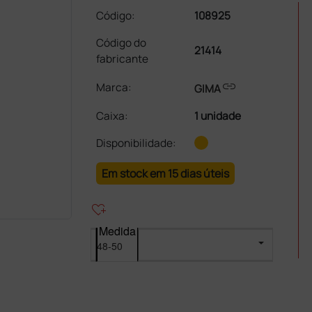
Código:
108925
Código do
21414
fabricante
link
Marca:
GIMA
Caixa
:
1 unidade
Disponibilidade:
Em stock em 15 dias úteis
heart_plus
Medida