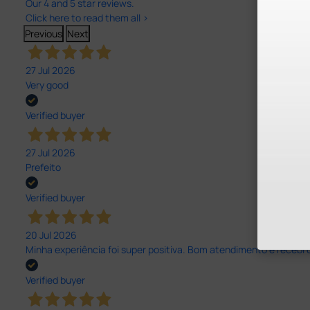
Our 4 and 5 star reviews.
Click here to read them all >
Previous
Next
27 Jul 2026
Very good
Verified buyer
27 Jul 2026
Prefeito
Verified buyer
20 Jul 2026
Minha experiência foi super positiva. Bom atendimento e recebi 
Verified buyer