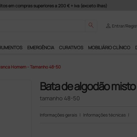
guros e Garantia de Satisfação!
search
person
Entrar/Regis
RUMENTOS
EMERGÊNCIA
CURATIVOS
MOBILIÁRIO CLÍNICO
Branca Homem - Tamanho 48-50
Bata de algodão mist
tamanho 48-50
Informações gerais
|
Informações técnicas
|