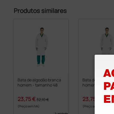
Produtos similares
Bata de algodão branca
Bata de algodão
homem - tamanho 48
homem - tamanh
23,75 €
23,75 €
32,10 €
32,10 €
(Preço sem IVA)
(Preço sem IVA)
1 unidade