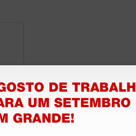
 branca
o 50
1 unidade