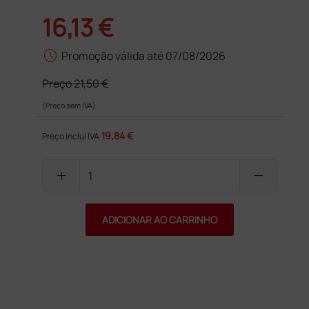
16,13 €
schedule
Promoção válida até 07/08/2026
Preço
21,50 €
(Preço sem IVA)
19,84 €
Preço inclui IVA
add
remove
ADICIONAR AO CARRINHO