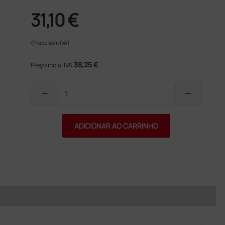
31,10 €
(Preço sem IVA)
38,25 €
Preço inclui IVA
add
remove
ADICIONAR AO CARRINHO