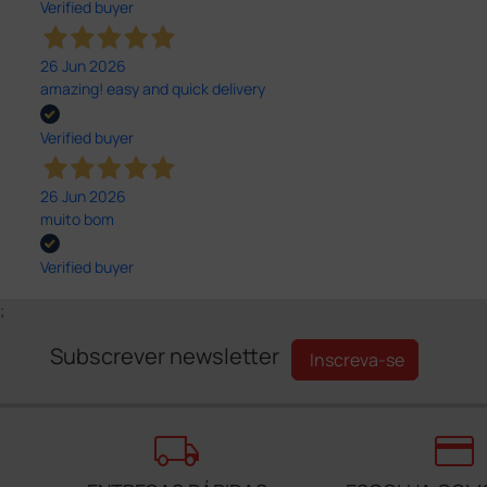
Verified buyer
26 Jun 2026
amazing! easy and quick delivery
Verified buyer
26 Jun 2026
muito bom
Verified buyer
;
Subscrever newsletter
Inscreva-se
local_shipping
credit_card