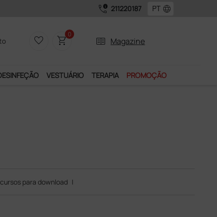
call_quality
language
211220187
0
favorite_border
shopping_cart
two_pager
Magazine
to
DESINFEÇÃO
VESTUÁRIO
TERAPIA
PROMOÇÃO
cursos para download
|