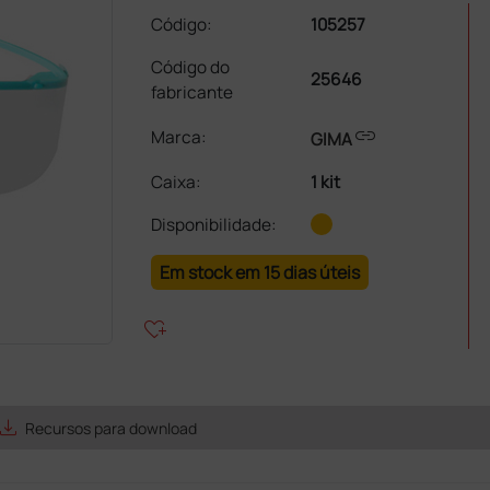
Código:
105257
Código do
25646
fabricante
link
Marca:
GIMA
Caixa
:
1 kit
Disponibilidade:
Em stock em 15 dias úteis
heart_plus
ave_alt
Recursos para download