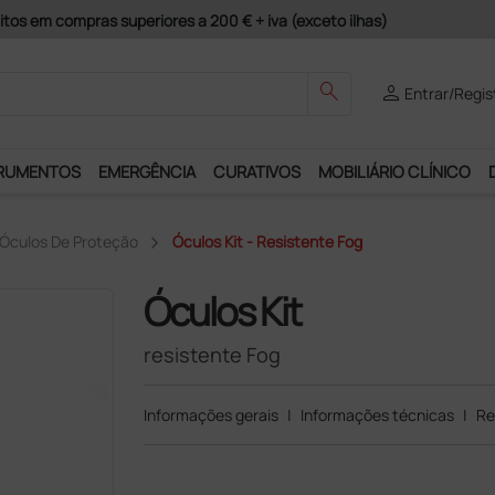
guros e Garantia de Satisfação!
search
person
Entrar/Regis
RUMENTOS
EMERGÊNCIA
CURATIVOS
MOBILIÁRIO CLÍNICO
Óculos De Proteção
Óculos Kit - Resistente Fog
Óculos Kit
resistente Fog
Informações gerais
|
Informações técnicas
|
Re