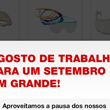
ção
Óculos Kit - resistente
Óculos 
 - sem
Fog
Gimasa
31,10 €
1,36 €
(Preço sem IVA)
(Preço sem
1 unidade
1 kit