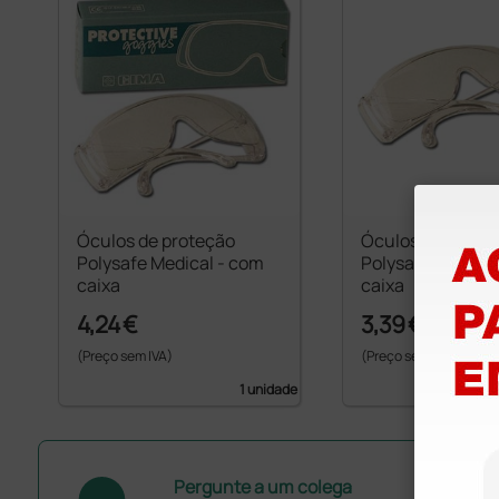
Óculos de proteção
Óculos de prote
Polysafe Medical - com
Polysafe Medical
caixa
caixa
4,24 €
3,39 €
(Preço sem IVA)
(Preço sem IVA)
1 unidade
Pergunte a um colega