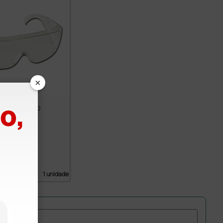
×
de proteção
fe
1,54 €
 IVA)
1 unidade