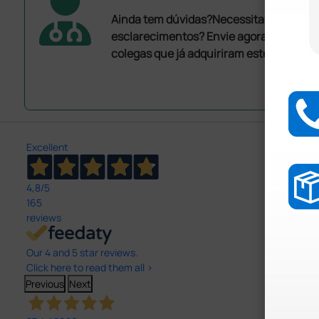
Ainda tem dúvidas?Necessita de mais
esclarecimentos? Envie agora a sua que
colegas que já adquiriram este produto.
Excellent
4,8
/5
165
reviews
Our 4 and 5 star reviews.
Click here to read them all >
Previous
Next