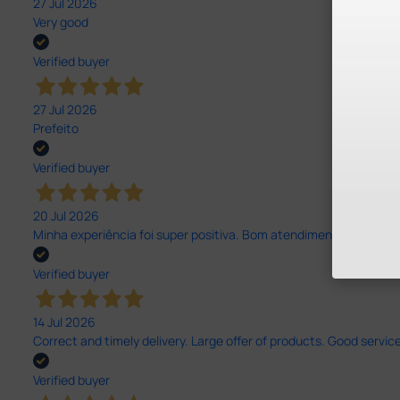
27 Jul 2026
Very good
Verified buyer
27 Jul 2026
Prefeito
Verified buyer
20 Jul 2026
Minha experiência foi super positiva. Bom atendimento e recebi 
Verified buyer
14 Jul 2026
Correct and timely delivery. Large offer of products. Good service
Verified buyer