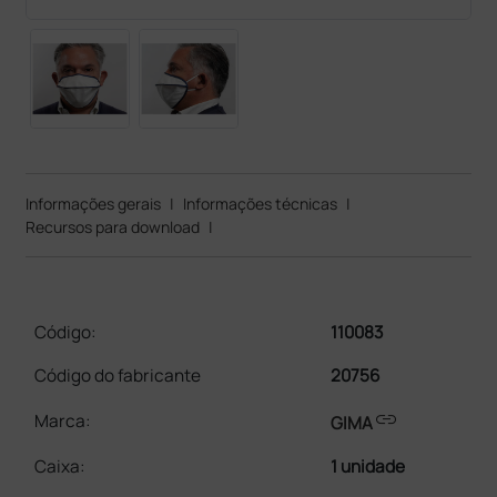
Informações gerais
|
Informações técnicas
|
Recursos para download
|
Código:
110083
Código do fabricante
20756
link
Marca:
GIMA
Caixa
:
1 unidade