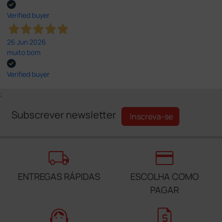
Verified buyer
26 Jun 2026
muito bom
Verified buyer
;
Subscrever newsletter
Inscreva-se
local_shipping
credit_card
ENTREGAS RÁPIDAS
ESCOLHA COMO
PAGAR
support_agent
request_quote