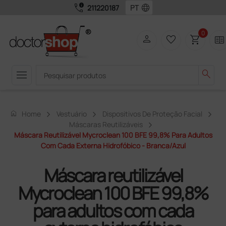
call_quality
language
211220187
0
person
favorite_border
shopping_cart
two_pager
menu
search
home
Home
Vestuário
Dispositivos De Proteção Facial
Máscaras Reutilizáveis
Máscara Reutilizável Mycroclean 100 BFE 99,8% Para Adultos
Com Cada Externa Hidrofóbico - Branca/azul
Máscara reutilizável
Mycroclean 100 BFE 99,8%
para adultos com cada