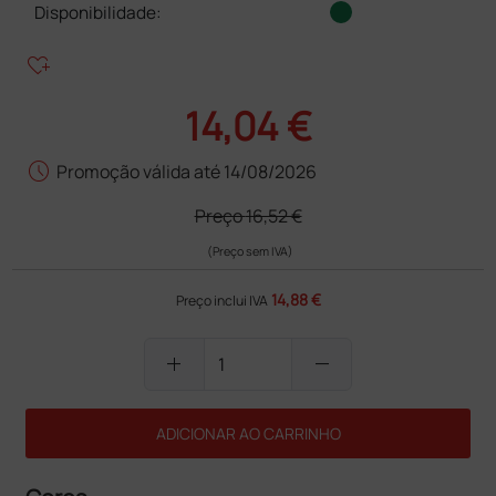
Disponibilidade:
heart_plus
14,04 €
schedule
Promoção válida até 14/08/2026
Preço
16,52 €
(Preço sem IVA)
14,88 €
Preço inclui IVA
add
remove
ADICIONAR AO CARRINHO