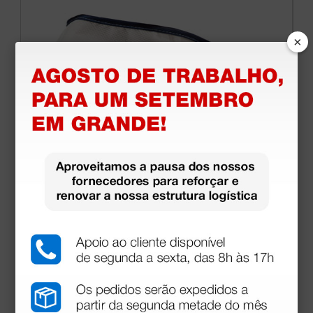
×
Máscara reutilizável Mycroclean 100 BFE 99,8%
com almofada nariz para adultos - branca/azul
17,94 €
21,10 €
(Preço sem IVA)
1 unidade