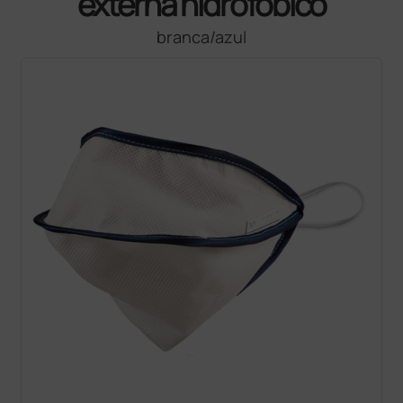
externa hidrofóbico
branca/azul