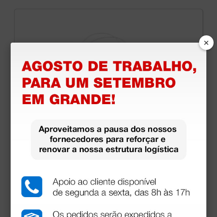
×
Eléctrodos para electroestimulação reutilizáveis
com cabo de 50×50 mm
3,40 €
(Preço sem IVA)