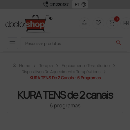
call_quality
language
211220187
0
person
favorite_border
shopping_cart
two_pager
menu
search
home
Home
Terapia
Equipamento Terapêutico
Dispositivos De Aquecimento Terapêuticos
KURA TENS De 2 Canais - 6 Programas
KURA TENS de 2 canais
6 programas