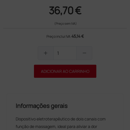
36,70 €
(Preço sem IVA)
45,14 €
Preço inclui IVA
add
remove
ADICIONAR AO CARRINHO
Informações gerais
Dispositivo eletroterapêutico de dois canais com
função de massagem, ideal para aliviar a dor