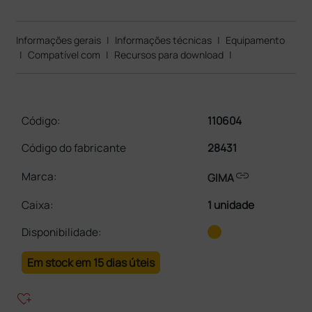
Informações gerais
|
Informações técnicas
|
Equipamento
|
Compatível com
|
Recursos para download
|
Código:
110604
Código do fabricante
28431
link
Marca:
GIMA
Caixa
:
1 unidade
Disponibilidade:
Em stock em 15 dias úteis
heart_plus