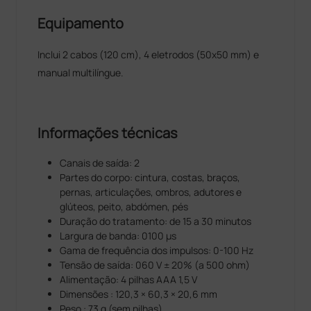
Equipamento
Inclui 2 cabos (120 cm), 4 eletrodos (50x50 mm) e
manual multilíngue.
Informações técnicas
Canais de saída: 2
Partes do corpo: cintura, costas, braços,
pernas, articulações, ombros, adutores e
glúteos, peito, abdómen, pés
Duração do tratamento: de 15 a 30 minutos
Largura de banda: 0100 µs
Gama de frequência dos impulsos: 0-100 Hz
Tensão de saída: 060 V ± 20% (a 500 ohm)
Alimentação: 4 pilhas AAA 1,5 V
Dimensões : 120,3 × 60,3 × 20,6 mm
Peso : 73 g (sem pilhas)