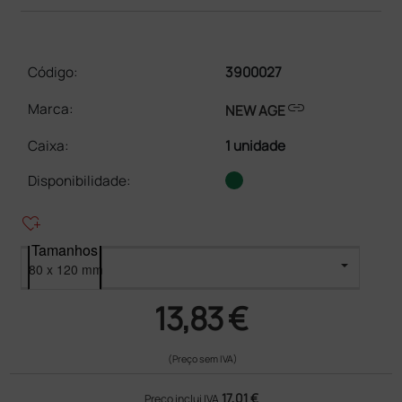
Código:
3900027
link
Marca:
NEW AGE
Caixa
:
1 unidade
Disponibilidade:
heart_plus
Tamanhos
13,83 €
(Preço sem IVA)
17,01 €
Preço inclui IVA