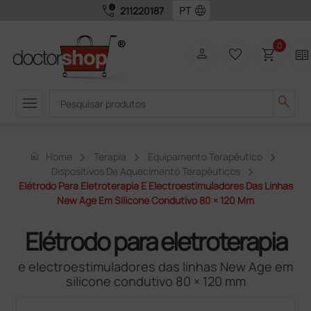
call_quality
language
211220187
0
person
favorite_border
shopping_cart
two_pager
menu
search
home
Home
Terapia
Equipamento Terapêutico
Dispositivos De Aquecimento Terapêuticos
Elétrodo Para Eletroterapia E Electroestimuladores Das Linhas
New Age Em Silicone Condutivo 80 × 120 Mm
Elétrodo para eletroterapia
e electroestimuladores das linhas New Age em
silicone condutivo 80 × 120 mm