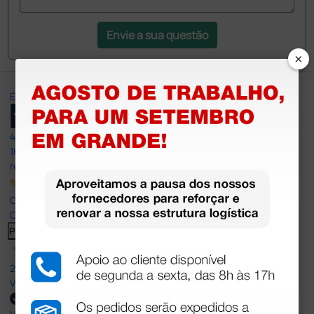
Envie a sua questão
×
Excellent
4,8
/5
165
reviews
Our 4 and 5 star reviews.
Click here to read them all >
Previous
Next
27 Jul 2026
Very good
Verified buyer