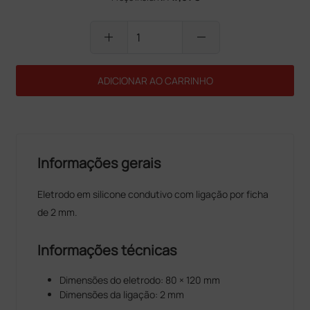
add
remove
ADICIONAR AO CARRINHO
Informações gerais
Eletrodo em silicone condutivo com ligação por ficha
de 2 mm.
Informações técnicas
Dimensões do eletrodo: 80 × 120 mm
Dimensões da ligação: 2 mm