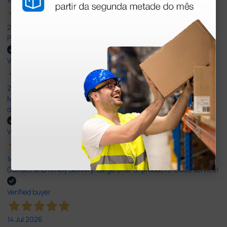
27 Jul 2026
Prefeito
Verified buyer
20 Jul 2026
Minha experiência foi super positiva. Bom atendimento e recebi
dentro do prazo. Obrigada.
Verified buyer
14 Jul 2026
Correct and timely delivery. Large offer of products. Good service!
Verified buyer
14 Jul 2026