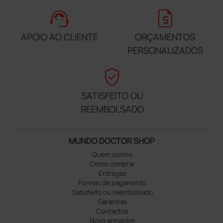
support_agent
request_quote
APOIO AO CLIENTE
ORÇAMENTOS
PERSONALIZADOS
verified_user
SATISFEITO OU
REEMBOLSADO
MUNDO DOCTOR SHOP
Quem somos
Como comprar
Entregas
Formas de pagamento
Satisfeito ou reembolsado
Garantias
Contactos
Novo armazém