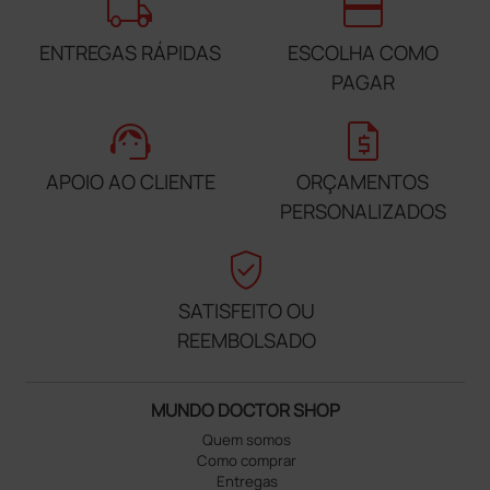
local_shipping
credit_card
ENTREGAS RÁPIDAS
ESCOLHA COMO
PAGAR
support_agent
request_quote
APOIO AO CLIENTE
ORÇAMENTOS
PERSONALIZADOS
verified_user
SATISFEITO OU
REEMBOLSADO
MUNDO DOCTOR SHOP
Quem somos
Como comprar
Entregas