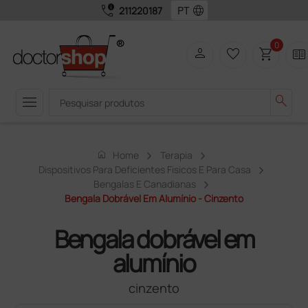
call_quality
language
211220187
0
person
favorite_border
shopping_cart
two_pager
menu
search
home
Home
Terapia
Dispositivos Para Deficientes Fisicos E Para Casa
Bengalas E Canadianas
Bengala Dobrável Em Alumínio - Cinzento
Bengala dobrável em
alumínio
cinzento