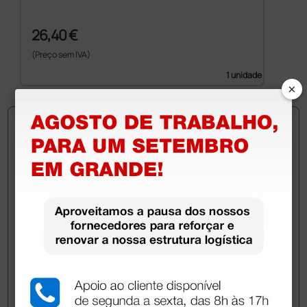
26,40 €
(Preço sem IVA)
1 unidade
×
Pergunte a um colega
Ainda tem dúvidas?Necessita de mais
esclarecimentos? Envie agora a sua questão aos
colegas que já adquiriram este produto.