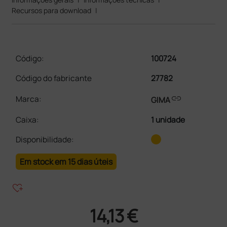
Recursos para download
|
Código:
100724
Código do fabricante
27782
link
Marca:
GIMA
Caixa
:
1 unidade
Disponibilidade:
Em stock em 15 dias úteis
heart_plus
14,13 €