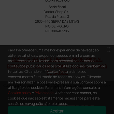
Sede fiscal
Doctor Shop S.r.l.
Rua da Presa, 3
2635-440 SERRA DAS MINAS
RIO DE MOURO
NIF 980487285
cancel
Para lhe oferecer uma melhor experiência de navegação,
obter estatísticas, propor conteúdos em linha com as
DOCTOR SHOP.PT É UM SITE PROFISSIONAL
preferências do utilizador, para personalizar os nossos
DEDICADO À CLASSE MÉDICA E AOS CUIDADOS
conteúdos publicitários este site utiliza cookies, também de
terceiros. Clicando em "Aceitar" está a dar o seu
DE SAÚDE
consentimento à utilização de todos os cookies. Clicando
em "Personalizar" é possível expressar a sua vontade sobre à
Copyright DoctorShop 2005-2026 - Todos os direitos reservados -
utilização dos cookies. Para mais informações consulte a
NIF: 980487285
Cookies policy
e
Privacidade
. Ao fechar este banner, os
cookies que não são estritamente necessários para esta
sessão de navegação são rejeitados.
Aceitar