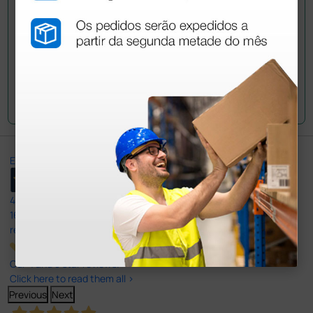
Envie a sua questão
Excellent
4,8
/5
165
reviews
Our 4 and 5 star reviews.
Click here to read them all >
Previous
Next