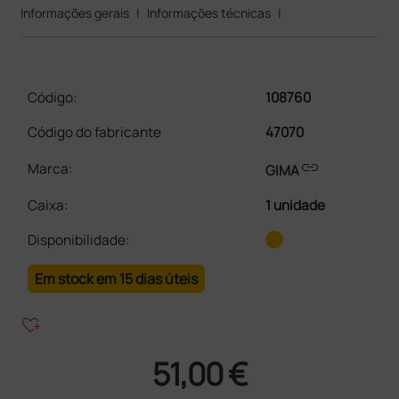
Informações gerais
|
Informações técnicas
|
Código:
108760
Código do fabricante
47070
link
Marca:
GIMA
Caixa
:
1 unidade
Disponibilidade:
Em stock em 15 dias úteis
heart_plus
51,00 €