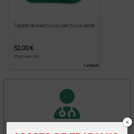
Tapete de exercícios com furos verde
52,00 €
(Preço sem IVA)
1 unidade
×
Pergunte a um colega