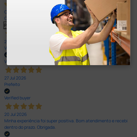
Our 4 and 5 star reviews.
Click here to read them all >
Previous
Next
27 Jul 2026
Very good
Verified buyer
27 Jul 2026
Prefeito
Verified buyer
20 Jul 2026
Minha experiência foi super positiva. Bom atendimento e recebi
dentro do prazo. Obrigada.