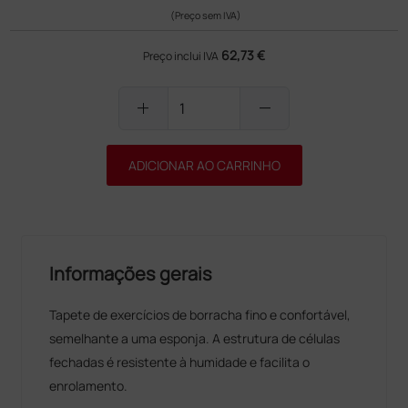
(Preço sem IVA)
62,73 €
Preço inclui IVA
add
remove
ADICIONAR AO CARRINHO
Informações gerais
Tapete de exercícios de borracha fino e confortável,
semelhante a uma esponja. A estrutura de células
fechadas é resistente à humidade e facilita o
enrolamento.