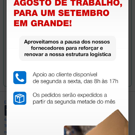
Ainda tem dúvidas?Necessita de mais
esclarecimentos? Envie agora a sua questão aos
colegas que já adquiriram este produto.
Envie a sua questão
Excellent
4,8
/5
165
reviews