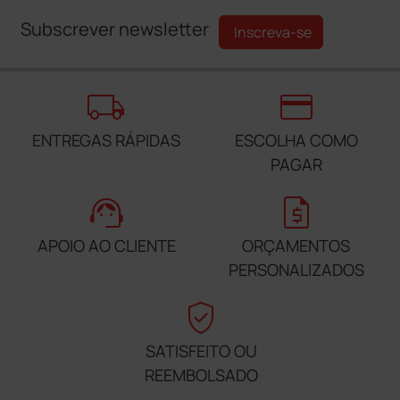
Subscrever newsletter
Inscreva-se
local_shipping
credit_card
ENTREGAS RÁPIDAS
ESCOLHA COMO
PAGAR
support_agent
request_quote
APOIO AO CLIENTE
ORÇAMENTOS
PERSONALIZADOS
verified_user
SATISFEITO OU
REEMBOLSADO