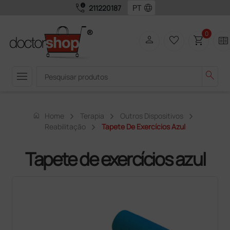
call_quality
language
211220187
0
person
favorite_border
shopping_cart
two_pager
menu
search
home
Home
Terapia
Outros Dispositivos
Reabilitação
Tapete De Exercícios Azul
Tapete de exercícios azul