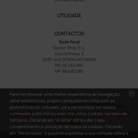
UTILIDADE
CONTACTOS
Sede fiscal
Doctor Shop S.r.l.
Rua da Presa, 3
2635-440 SERRA DAS MINAS
RIO DE MOURO
NIF 980487285
cancel
Para lhe oferecer uma melhor experiência de navegação,
obter estatísticas, propor conteúdos em linha com as
DOCTOR SHOP.PT É UM SITE PROFISSIONAL
preferências do utilizador, para personalizar os nossos
DEDICADO À CLASSE MÉDICA E AOS CUIDADOS
conteúdos publicitários este site utiliza cookies, também de
terceiros. Clicando em "Aceitar" está a dar o seu
DE SAÚDE
consentimento à utilização de todos os cookies. Clicando
em "Personalizar" é possível expressar a sua vontade sobre à
Copyright DoctorShop 2005-2026 - Todos os direitos reservados -