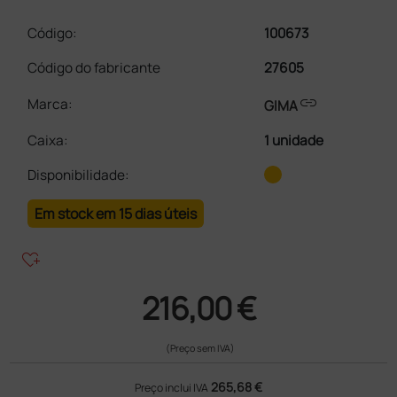
Código:
100673
Código do fabricante
27605
link
Marca:
GIMA
Caixa
:
1 unidade
Disponibilidade:
Em stock em 15 dias úteis
heart_plus
216,00 €
(Preço sem IVA)
265,68 €
Preço inclui IVA