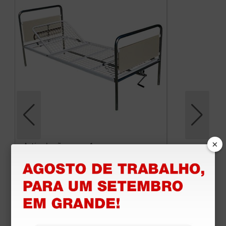
×
Articulação cama 1
275,00 €
(Preço sem IVA)
1 unidade