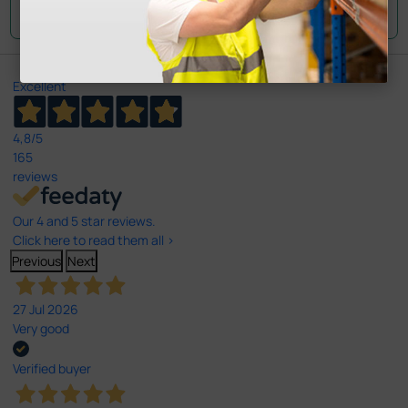
Envie a sua questão
Excellent
4,8
/5
165
reviews
Our 4 and 5 star reviews.
Click here to read them all >
Previous
Next
27 Jul 2026
Very good
Verified buyer