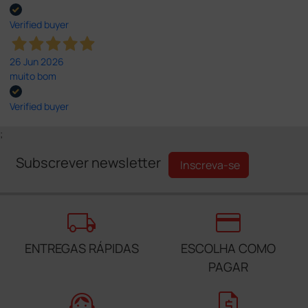
Verified buyer
26 Jun 2026
muito bom
Verified buyer
;
Subscrever newsletter
Inscreva-se
local_shipping
credit_card
ENTREGAS RÁPIDAS
ESCOLHA COMO
PAGAR
support_agent
request_quote