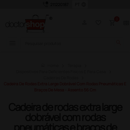
call_quality
language
211220187
0
person
favorite_border
shopping_cart
two_pager
menu
search
home
Home
Terapia
Dispositivos Para Deficientes Fisicos E Para Casa
Cadeiras De Rodas
Cadeira De Rodas Extra Large Dobrável Com Rodas Pneumáticas E
Braços De Mesa - Assento 56 Cm
Cadeira de rodas extra large
dobrável com rodas
pneumáticas e braços de