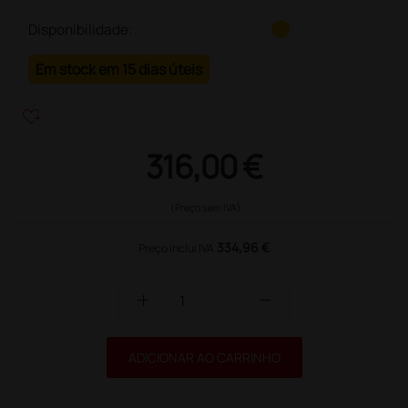
Disponibilidade:
Em stock em 15 dias úteis
heart_plus
316,00 €
(Preço sem IVA)
334,96 €
Preço inclui IVA
add
remove
ADICIONAR AO CARRINHO