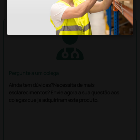
1 unidade
Pergunte a um colega
Ainda tem dúvidas?Necessita de mais
esclarecimentos? Envie agora a sua questão aos
colegas que já adquiriram este produto.