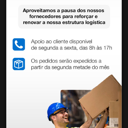
Cadeira de rodas dobrável com rodas maciças -
assento 46 cm
124,80 €
156,00 €
(Preço sem IVA)