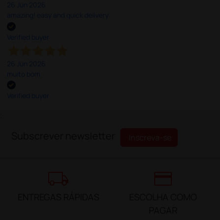
26 Jun 2026
amazing! easy and quick delivery
Verified buyer
26 Jun 2026
muito bom
Verified buyer
;
Subscrever newsletter
Inscreva-se
local_shipping
credit_card
ENTREGAS RÁPIDAS
ESCOLHA COMO
PAGAR