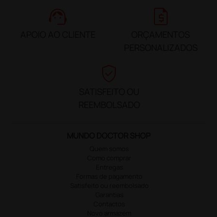
support_agent
request_quote
APOIO AO CLIENTE
ORÇAMENTOS
PERSONALIZADOS
verified_user
SATISFEITO OU
REEMBOLSADO
MUNDO DOCTOR SHOP
Quem somos
Como comprar
Entregas
Formas de pagamento
Satisfeito ou reembolsado
Garantias
Contactos
Novo armazém