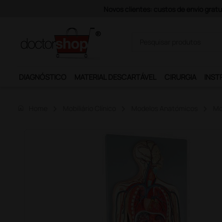
has)
DIAGNÓSTICO
MATERIAL DESCARTÁVEL
CIRURGIA
INST
home
Home
Mobiliário Clínico
Modelos Anatómicos
Mo