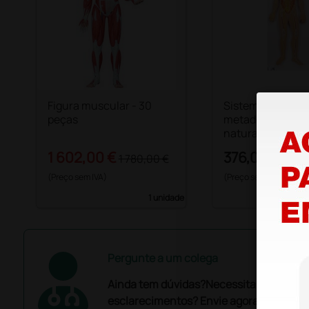
Figura muscular - 30
Sistema nervoso
peças
metade do tama
natural
1 602,00 €
376,00 €
1 780,00 €
(Preço sem IVA)
(Preço sem IVA)
1 unidade
Pergunte a um colega
Ainda tem dúvidas?Necessita de mais
esclarecimentos? Envie agora a sua que