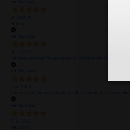
Verified buyer
27 Jul 2026
Prefeito
Verified buyer
20 Jul 2026
Minha experiência foi super positiva. Bom atendimento e recebi 
Verified buyer
14 Jul 2026
Correct and timely delivery. Large offer of products. Good service
Verified buyer
14 Jul 2026
Very Good!