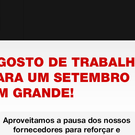
,
nho
1 unidade
stão aos