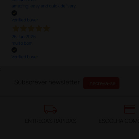
amazing! easy and quick delivery
Verified buyer
26 Jun 2026
muito bom
Verified buyer
;
Subscrever newsletter
Inscreva-se
local_shipping
credit_card
ENTREGAS RÁPIDAS
ESCOLHA COM