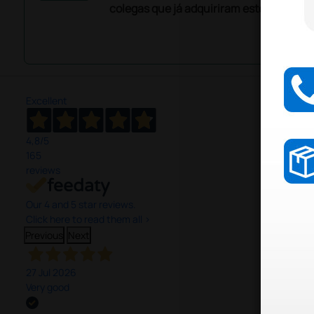
colegas que já adquiriram este produto.
Excellent
4,8
/5
165
reviews
Our 4 and 5 star reviews.
Click here to read them all >
Previous
Next
27 Jul 2026
Very good