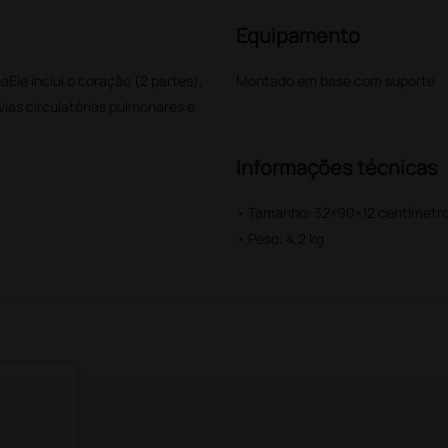
Equipamento
Ele inclui o coração (2 partes),
Montado em base com suporte
vias circulatórias pulmonares e
Informações técnicas
• Tamanho: 32×90×12 centímetr
• Peso: 4,2 kg