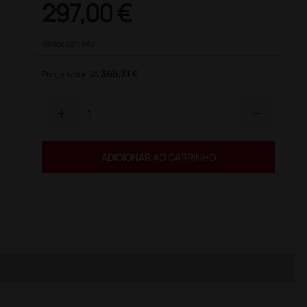
297,00 €
(Preço sem IVA)
365,31 €
Preço inclui IVA
add
remove
ADICIONAR AO CARRINHO