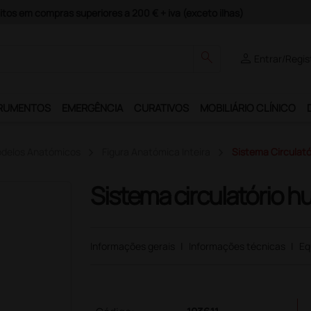
Pagamentos Seguros e Garantia de Satisfação!
search
person
Entrar/Regis
RUMENTOS
EMERGÊNCIA
CURATIVOS
MOBILIÁRIO CLÍNICO
delos Anatómicos
Figura Anatómica Inteira
Sistema Circulat
Sistema circulatório 
Informações gerais
|
Informações técnicas
|
Eq