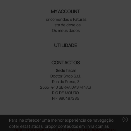
MY ACCOUNT
Encomendas e Faturas
Lista de desejos
Os meus dados
UTILIDADE
CONTACTOS
Sede fiscal
Doctor Shop S.r.l.
Rua da Presa, 3
2635-440 SERRA DAS MINAS
RIO DE MOURO
NIF 980487285
cancel
Para lhe oferecer uma melhor experiência de navegação,
obter estatísticas, propor conteúdos em linha com as
DOCTOR SHOP.PT É UM SITE PROFISSIONAL