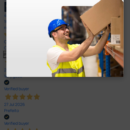
4,8
/5
165
reviews
Our 4 and 5 star reviews.
Click here to read them all >
Previous
Next
27 Jul 2026
Very good
Verified buyer
27 Jul 2026
Prefeito
Verified buyer