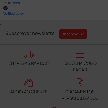
muito bom
Verified buyer
;
Subscrever newsletter
Inscreva-se
local_shipping
credit_card
ENTREGAS RÁPIDAS
ESCOLHA COMO
PAGAR
support_agent
request_quote
APOIO AO CLIENTE
ORÇAMENTOS
PERSONALIZADOS