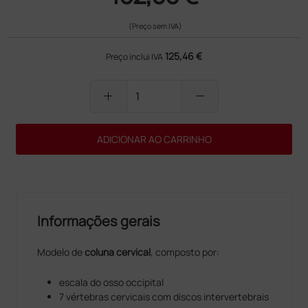
(Preço sem IVA)
125,46 €
Preço inclui IVA
add
remove
ADICIONAR AO CARRINHO
Informações gerais
Modelo de
coluna cervical
, composto por:
escala do osso occipital
7 vértebras cervicais com discos intervertebrais