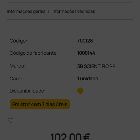
Informações gerais
|
Informações técnicas
|
Código:
700128
Código do fabricante
1000144
link
Marca:
3B SCIENTIFIC
Caixa
:
1 unidade
Disponibilidade:
Em stock em 7 dias úteis
heart_plus
102,00 €