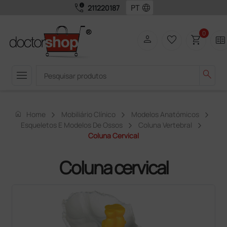
call_quality
language
211220187
0
person
favorite_border
shopping_cart
two_pager
menu
search
home
Home
Mobiliário Clínico
Modelos Anatómicos
Esqueletos E Modelos De Ossos
Coluna Vertebral
Coluna Cervical
Coluna cervical