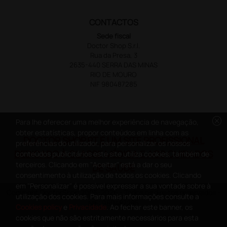
CONTACTOS
Sede fiscal
Doctor Shop S.r.l.
Rua da Presa, 3
2635-440 SERRA DAS MINAS
RIO DE MOURO
NIF 980487285
cancel
Para lhe oferecer uma melhor experiência de navegação,
obter estatísticas, propor conteúdos em linha com as
DOCTOR SHOP.PT É UM SITE PROFISSIONAL
preferências do utilizador, para personalizar os nossos
DEDICADO À CLASSE MÉDICA E AOS CUIDADOS
conteúdos publicitários este site utiliza cookies, também de
terceiros. Clicando em "Aceitar" está a dar o seu
DE SAÚDE
consentimento à utilização de todos os cookies. Clicando
em "Personalizar" é possível expressar a sua vontade sobre à
Copyright DoctorShop 2005-2026 - Todos os direitos reservados -
utilização dos cookies. Para mais informações consulte a
NIF: 980487285
Cookies policy
e
Privacidade
. Ao fechar este banner, os
cookies que não são estritamente necessários para esta