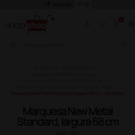
call_quality
language
211220187
0
person
favorite_border
shopping_cart
two_pager
menu
search
home
Home
Mobiliário Clínico
Marquesas - Poltronas - Degraus
Marquesas Para Tratamentos E Terapias
Marquesas Para Tratamentos E Terapias De Metal
Marquesa New Metal Standard, Largura 68 Cm - Azul Claro
Marquesa New Metal
Standard, largura 68 cm
azul claro