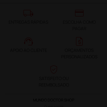
local_shipping
credit_card
ENTREGAS RÁPIDAS
ESCOLHA COMO
PAGAR
support_agent
request_quote
APOIO AO CLIENTE
ORÇAMENTOS
PERSONALIZADOS
verified_user
SATISFEITO OU
REEMBOLSADO
MUNDO DOCTOR SHOP
Quem somos