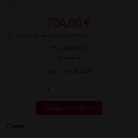
heart_plus
704,00 €
schedule
Promoção válida até 14/08/2026
Preço
880,00 €
(Preço sem IVA)
865,92 €
Preço inclui IVA
add
remove
ADICIONAR AO CARRINHO
Cores