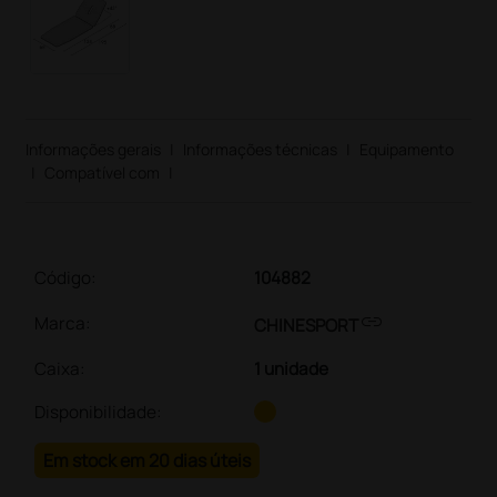
Informações gerais
|
Informações técnicas
|
Equipamento
|
Compatível com
|
Código:
104882
link
Marca:
CHINESPORT
Caixa
:
1 unidade
Disponibilidade:
Em stock em 20 dias úteis